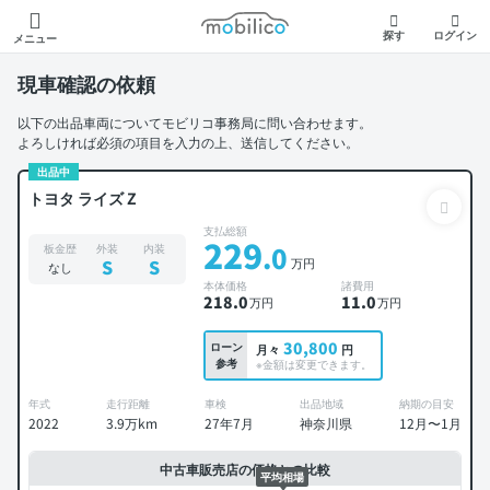
モビリコ
探す
ログイン
メニュー
現車確認の依頼
以下の出品車両についてモビリコ事務局に問い合わせます。
よろしければ必須の項目を入力の上、送信してください。
出品中
トヨタ ライズ Z
支払総額
229
.0
板金歴
外装
内装
万円
S
S
なし
本体価格
諸費用
218
.0
11
.0
万円
万円
30,800
ローン
月々
円
参考
※金額は変更できます。
年式
走行距離
車検
出品地域
納期の目安
2022
3.9万km
27年7月
神奈川県
12月〜1月
中古車販売店の価格との比較
平均相場