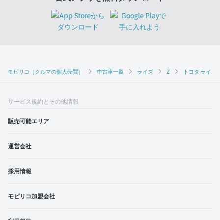
モビリコ（クルマの個人売買）
中古車一覧
ライズ
Z
トヨタ ライズ 
サービス規約とその他情報
販売可能エリア
運営会社
採用情報
モビリコ加盟会社