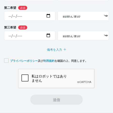
第二希望
必須
第三希望
必須
備考を入力
プライバシーポリシー
及び
利用規約
を確認の上、同意します。
If you
are a
human,
ignore
this
field
送信