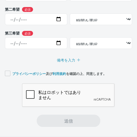
第二希望
必須
第三希望
必須
備考を入力
プライバシーポリシー
及び
利用規約
を確認の上、同意します。
If you
are a
human,
ignore
this
field
送信