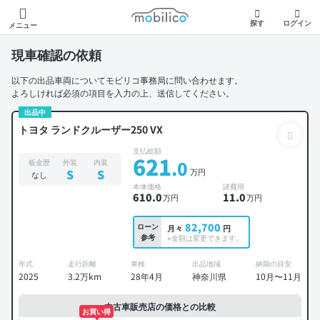
モビリコ
探す
ログイン
メニュー
現車確認の依頼
以下の出品車両についてモビリコ事務局に問い合わせます。
よろしければ必須の項目を入力の上、送信してください。
出品中
トヨタ ランドクルーザー250 VX
支払総額
621
.0
板金歴
外装
内装
万円
S
S
なし
本体価格
諸費用
610
.0
11
.0
万円
万円
82,700
ローン
月々
円
参考
※金額は変更できます。
年式
走行距離
車検
出品地域
納期の目安
2025
3.2万km
28年4月
神奈川県
10月〜11月
中古車販売店の価格との比較
お買い得