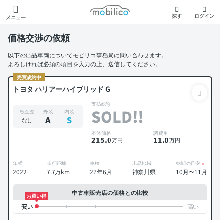
モビリコ
探す
ログイン
メニュー
価格交渉の依頼
以下の出品車両についてモビリコ事務局に問い合わせます。
よろしければ必須の項目を入力の上、送信してください。
売買成約中
トヨタ ハリアーハイブリッド G
支払総額
SOLD!!
板金歴
外装
内装
A
S
なし
本体価格
諸費用
215
.0
11
.0
万円
万円
年式
走行距離
車検
出品地域
納期の目安
※
2022
7.7万km
27年6月
神奈川県
10月〜11月
中古車販売店の価格との比較
お買い得