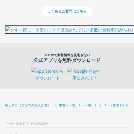
よくあるご質問はこちら
スマホで新着情報を見逃さない
公式アプリを無料ダウンロード
モビリコ（クルマの個人売買）
中古車一覧
C-HR
S
トヨタ C-HR S
サービス規約とその他情報