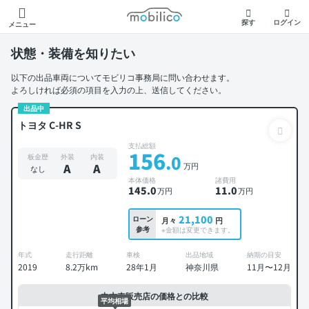
モビリコ
探す
ログイン
メニュー
状態・装備を知りたい
以下の出品車両についてモビリコ事務局に問い合わせます。
よろしければ必須の項目を入力の上、送信してください。
出品中
トヨタ C-HR S
支払総額
156
.0
板金歴
外装
内装
万円
A
A
なし
本体価格
諸費用
145
.0
11
.0
万円
万円
21,100
ローン
月々
円
参考
※金額は変更できます。
年式
走行距離
車検
出品地域
納期の目安
2019
8.2万km
28年1月
神奈川県
11月〜12月
中古車販売店の価格との比較
平均相場