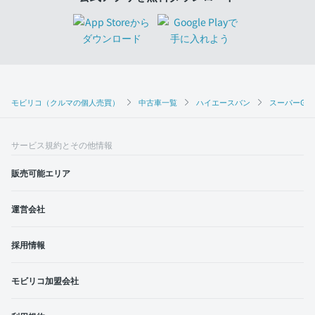
モビリコ（クルマの個人売買）
中古車一覧
ハイエースバン
スーパーGL 
サービス規約とその他情報
販売可能エリア
運営会社
採用情報
モビリコ加盟会社