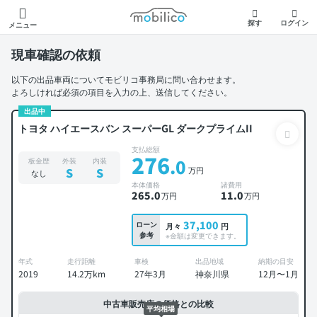
モビリコ
探す
ログイン
メニュー
現車確認の依頼
以下の出品車両についてモビリコ事務局に問い合わせます。
よろしければ必須の項目を入力の上、送信してください。
出品中
トヨタ ハイエースバン スーパーGL ダークプライムII
支払総額
276
.0
板金歴
外装
内装
万円
S
S
なし
本体価格
諸費用
265
.0
11
.0
万円
万円
37,100
ローン
月々
円
参考
※金額は変更できます。
年式
走行距離
車検
出品地域
納期の目安
2019
14.2万km
27年3月
神奈川県
12月〜1月
中古車販売店の価格との比較
平均相場