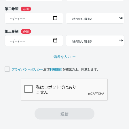
第二希望
必須
第三希望
必須
備考を入力
プライバシーポリシー
及び
利用規約
を確認の上、同意します。
If you
are a
human,
ignore
this
field
送信