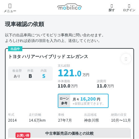
モビリコ
探す
ログイン
メニュー
現車確認の依頼
以下の出品車両についてモビリコ事務局に問い合わせます。
よろしければ必須の項目を入力の上、送信してください。
出品中
トヨタ ハリアーハイブリッド エレガンス
支払総額
121
.0
板金歴
外装
内装
万円
B
S
あり
本体価格
諸費用
110
.0
11
.0
万円
万円
16,200
ローン
月々
円
参考
※金額は変更できます。
年式
走行距離
車検
出品地域
納期の目安
2014
14.6万km
27年7月
神奈川県
10月〜11月
中古車販売店の価格との比較
お買い得