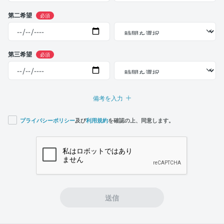
第二希望
必須
第三希望
必須
備考を入力
プライバシーポリシー
及び
利用規約
を確認の上、同意します。
If you
are a
human,
ignore
this
field
送信