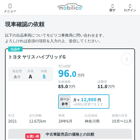
モビリコ
探す
ログイン
メニュー
現車確認の依頼
以下の出品車両についてモビリコ事務局に問い合わせます。
よろしければ必須の項目を入力の上、送信してください。
出品中
トヨタ ヤリス ハイブリッドG
支払総額
96
.0
板金歴
外装
内装
万円
A
S
あり
本体価格
諸費用
85
.0
11
.0
万円
万円
12,900
ローン
月々
円
参考
※金額は変更できます。
年式
走行距離
車検
出品地域
納期の目安
2021
12.6万km
28年6月
神奈川県
10月〜11月
中古車販売店の価格との比較
お買い得