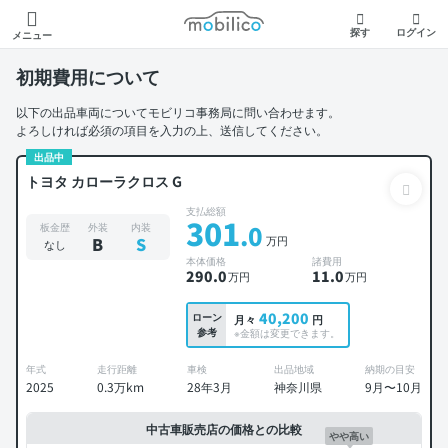
モビリコ
探す
ログイン
メニュー
初期費用について
以下の出品車両についてモビリコ事務局に問い合わせます。
よろしければ必須の項目を入力の上、送信してください。
出品中
トヨタ カローラクロス G
支払総額
301
.0
板金歴
外装
内装
万円
B
S
なし
本体価格
諸費用
290
.0
11
.0
万円
万円
40,200
ローン
月々
円
参考
※金額は変更できます。
年式
走行距離
車検
出品地域
納期の目安
2025
0.3万km
28年3月
神奈川県
9月〜10月
中古車販売店の価格との比較
やや高い