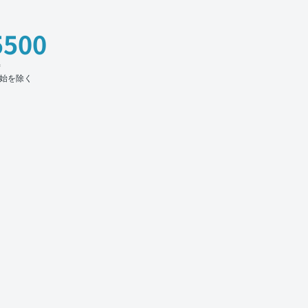
5500
時
始を除く