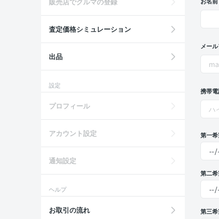
販売店でクルマの登録
お名前
査定価格シミュレーション
メール
出品
設定
携帯電
プロフィール
アカウント設定
第一希
通知設定
第二希
ヘルプ
お取引の流れ
第三希