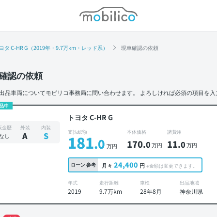
モビリコ
ヨタ C-HR G（2019年・9.7万km・レッド系）
現車確認の依頼
確認の依頼
出品車両についてモビリコ事務局に問い合わせます。
よろしければ必須の項目を入
品中
トヨタ C-HR G
板金歴
外装
内装
支払総額
本体価格
諸費用
A
S
なし
181
.0
170
11
.0
.0
万円
万円
万円
24,400
ローン
参考
月々
円
※金額は変更できます。
年式
走行距離
車検
出品地域
2019
9.7万km
28年8月
神奈川県