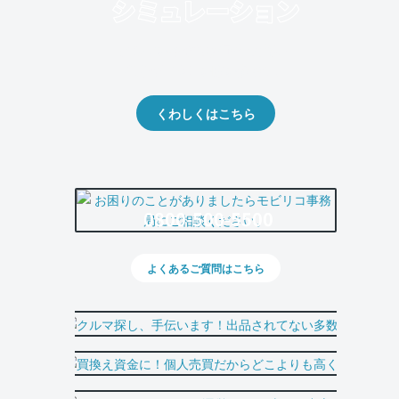
クルマの将来的な価値を予測！
出品や下取りの際の参考に。
くわしくはこちら
0800-500-5500
よくあるご質問はこちら