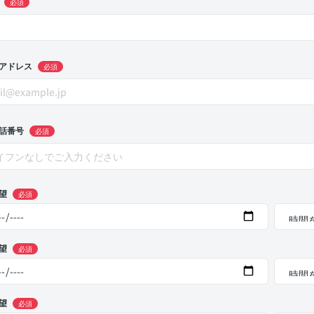
必須
アドレス
必須
話番号
必須
望
必須
望
必須
望
必須