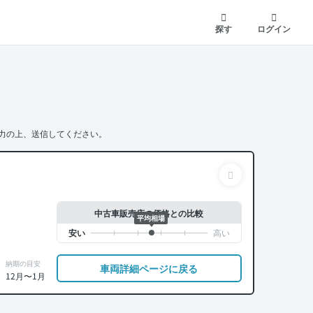
探す
ログイン
力の上、送信してください。
中古車販売店の価格との比較
平均相場
納期の目安
車両詳細ページに戻る
12月〜1月