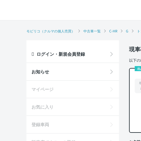
モビリコ（クルマの個人売買）
中古車一覧
C-HR
G
ト
現車
ログイン・新規会員登録
以下の
出
お知らせ
マイページ
お気に入り
登録車両