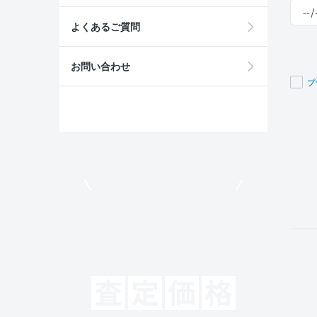
よくあるご質問
お問い合わせ
プ
If you
are a
huma
ignor
this
field
モビリコでクルマを売りたい方