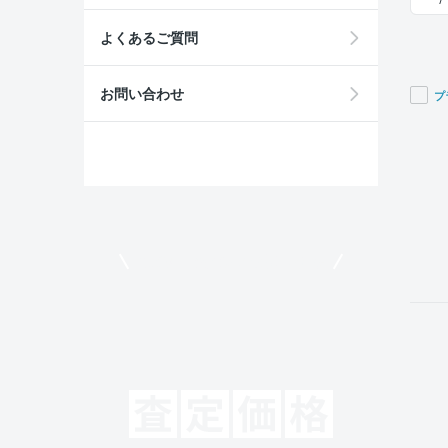
よくあるご質問
お問い合わせ
プ
If you
are a
huma
ignor
this
field
モビリコでクルマを売りたい方