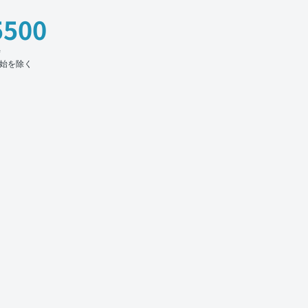
5500
時
始を除く