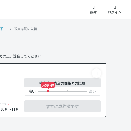
探す
ログイン
ト系）
現車確認の依頼
力の上、送信してください。
中古車販売店の価格との比較
お買い得
の目安
※
すでに成約済です
年10月〜11月