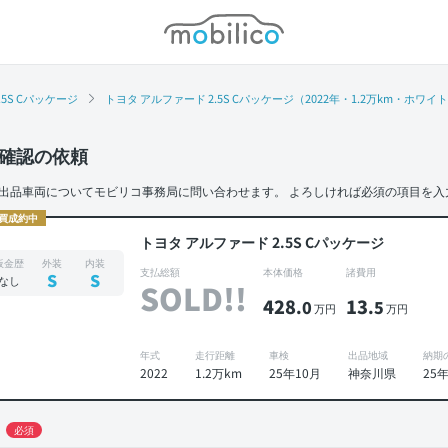
モビリコ
.5S Cパッケージ
トヨタ アルファード 2.5S Cパッケージ（2022年・1.2万km・ホワイ
確認の依頼
出品車両についてモビリコ事務局に問い合わせます。
よろしければ必須の項目を入
買成約中
トヨタ アルファード 2.5S Cパッケージ
板金歴
外装
内装
支払総額
本体価格
諸費用
S
S
なし
SOLD!!
428
13
.0
.5
万円
万円
年式
走行距離
車検
出品地域
納期
2022
1.2万km
25年10月
神奈川県
25
必須