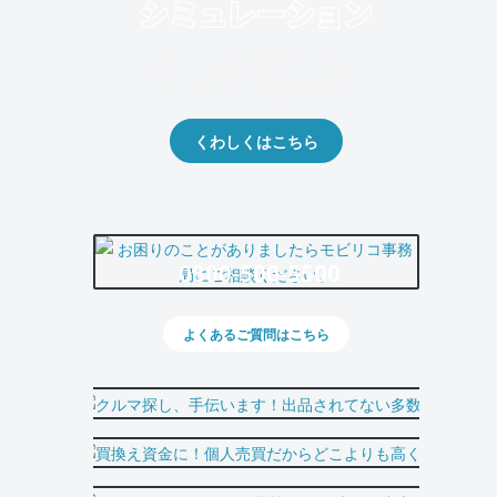
クルマの将来的な価値を予測！
出品や下取りの際の参考に。
くわしくはこちら
0800-500-5500
よくあるご質問はこちら