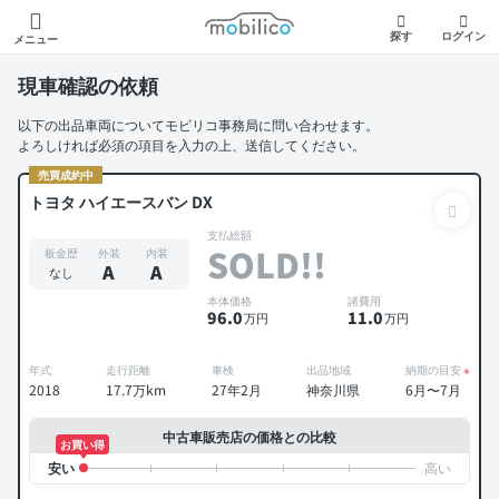
モビリコ
探す
ログイン
メニュー
現車確認の依頼
以下の出品車両についてモビリコ事務局に問い合わせます。
よろしければ必須の項目を入力の上、送信してください。
売買成約中
トヨタ ハイエースバン DX
支払総額
SOLD!!
板金歴
外装
内装
A
A
なし
本体価格
諸費用
96
.0
11
.0
万円
万円
年式
走行距離
車検
出品地域
納期の目安
※
2018
17.7万km
27年2月
神奈川県
6月〜7月
中古車販売店の価格との比較
お買い得