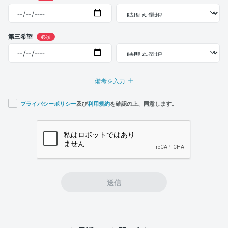
第三希望
必須
備考を入力
プライバシーポリシー
及び
利用規約
を確認の上、同意します。
If you
are a
human,
ignore
this
field
送信