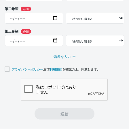
第二希望
必須
第三希望
必須
備考を入力
プライバシーポリシー
及び
利用規約
を確認の上、同意します。
If you
are a
human,
ignore
this
field
送信