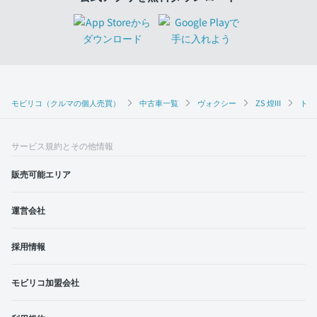
モビリコ（クルマの個人売買）
中古車一覧
ヴォクシー
ZS 煌III
トヨ
サービス規約とその他情報
販売可能エリア
運営会社
採用情報
モビリコ加盟会社