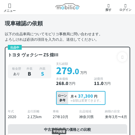
モビリコ
探す
ログイン
メニュー
現車確認の依頼
以下の出品車両についてモビリコ事務局に問い合わせます。
よろしければ必須の項目を入力の上、送信してください。
出品中
トヨタ ヴォクシー ZS 煌III
支払総額
279
.0
板金歴
外装
内装
万円
B
S
あり
本体価格
諸費用
268
.0
11
.0
万円
万円
37,300
ローン
月々
円
参考
※金額は変更できます。
年式
走行距離
車検
出品地域
納期の目安
2020
2.1万km
27年10月
神奈川県
来年3月〜4月
中古車販売店の価格との比較
平均相場