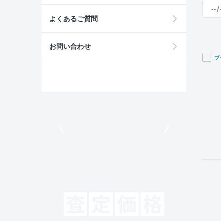
よくあるご質問
お問い合わせ
プ
If you
are a
huma
ignor
this
field
モビリコでクルマを売りたい方