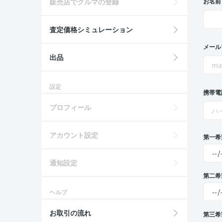
販売店でクルマの登録
お名前
査定価格シミュレーション
メール
出品
設定
携帯電
プロフィール
アカウント設定
第一希
通知設定
第二希
ヘルプ
お取引の流れ
第三希