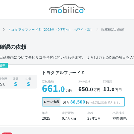
モビリコ
トヨタ アルファード Z（2025年・0.7万km・ホワイト系）
現車確認の依頼
確認の依頼
出品車両についてモビリコ事務局に問い合わせます。
よろしければ必須の項目を入
品中
トヨタ アルファード Z
板金歴
外装
内装
支払総額
本体価格
諸費用
S
S
なし
661
.0
650
11
.0
.0
万円
万円
万円
88,500
ローン
参考
月々
円
※金額は変更できます。
年式
走行距離
車検
出品地域
2025
0.7万km
28年1月
神奈川県