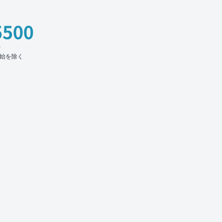
5500
時
始を除く