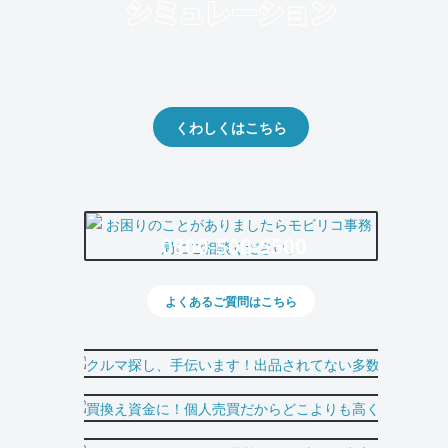
クルマの将来的な価値を予測！
出品や下取りの際の参考に。
くわしくはこちら
0800-500-5500
よくあるご質問はこちら