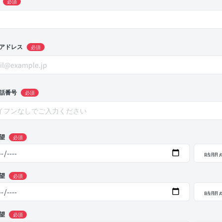
必須
アドレス
必須
話番号
必須
望
必須
望
必須
望
必須