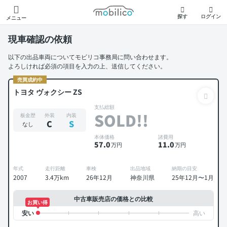
モビリコ
探す
ログイン
メニュー
現車確認の依頼
以下の出品車両についてモビリコ事務局に問い合わせます。
よろしければ必須の項目を入力の上、送信してください。
売買成約中
トヨタ ヴォクシー ZS
支払総額
SOLD!!
板金歴
外装
内装
C
S
なし
本体価格
諸費用
57
.0
11
.0
万円
万円
年式
走行距離
車検
出品地域
納期の目安
2007
3.4万km
26年12月
神奈川県
25年12月〜1月
中古車販売店の価格との比較
お買い得