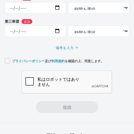
第三希望
必須
備考を入力
プライバシーポリシー
及び
利用規約
を確認の上、同意します。
If you
are a
human,
ignore
this
field
送信