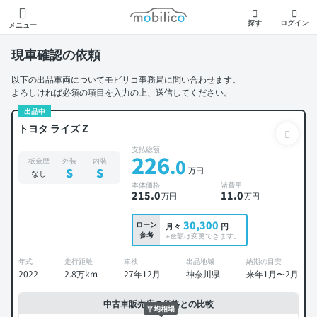
モビリコ
探す
ログイン
メニュー
現車確認の依頼
以下の出品車両についてモビリコ事務局に問い合わせます。
よろしければ必須の項目を入力の上、送信してください。
出品中
トヨタ ライズ Z
支払総額
226
.0
板金歴
外装
内装
万円
S
S
なし
本体価格
諸費用
215
.0
11
.0
万円
万円
30,300
ローン
月々
円
参考
※金額は変更できます。
年式
走行距離
車検
出品地域
納期の目安
2022
2.8万km
27年12月
神奈川県
来年1月〜2月
中古車販売店の価格との比較
平均相場