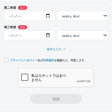
第二希望
必須
第三希望
必須
備考を入力
プライバシーポリシー
及び
利用規約
を確認の上、同意します。
If you
are a
human,
ignore
this
field
送信