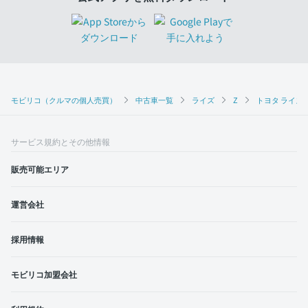
モビリコ（クルマの個人売買）
中古車一覧
ライズ
Z
トヨタ ライズ 
サービス規約とその他情報
販売可能エリア
運営会社
採用情報
モビリコ加盟会社