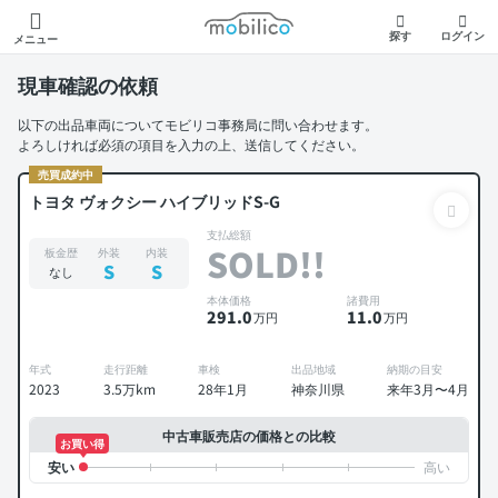
モビリコ
探す
ログイン
メニュー
現車確認の依頼
以下の出品車両についてモビリコ事務局に問い合わせます。
よろしければ必須の項目を入力の上、送信してください。
売買成約中
トヨタ ヴォクシー ハイブリッドS-G
支払総額
SOLD!!
板金歴
外装
内装
S
S
なし
本体価格
諸費用
291
.0
11
.0
万円
万円
年式
走行距離
車検
出品地域
納期の目安
2023
3.5万km
28年1月
神奈川県
来年3月〜4月
中古車販売店の価格との比較
お買い得