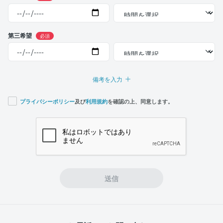
第三希望
必須
備考を入力
プライバシーポリシー
及び
利用規約
を確認の上、同意します。
If you
are a
human,
ignore
this
field
送信