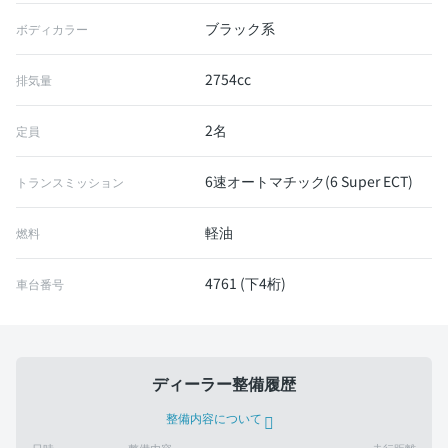
ブラック系
ボディカラー
2754cc
排気量
2名
定員
6速オートマチック(6 Super ECT)
トランスミッション
軽油
燃料
4761 (下4桁)
車台番号
ディーラー整備履歴
整備内容について