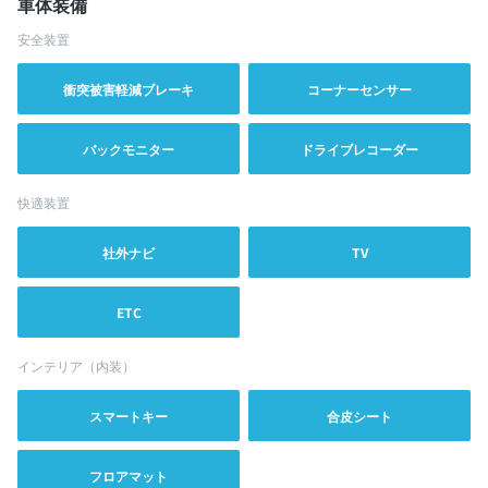
車体装備
安全装置
衝突被害軽減ブレーキ
コーナーセンサー
バックモニター
ドライブレコーダー
快適装置
社外ナビ
TV
ETC
インテリア（内装）
スマートキー
合皮シート
フロアマット