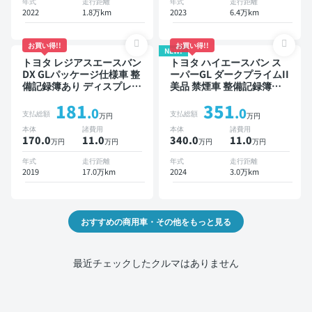
年式
走行距離
年式
走行距離
2022
1.8万km
2023
6.4万km
お買い得!!
お買い得!!
NEW!
トヨタ レジアスエースバン
トヨタ ハイエースバン ス
DX GLパッケージ仕様車 整
ーパーGL ダークプライムII
備記録簿あり ディスプレイ
美品 禁煙車 整備記録簿あ
オーディオ ※ナビキットあ
り
181
351
り TV ワイヤレスキー ETC
.0
.0
支払総額
支払総額
万円
万円
バックモニター ドライブレ
本体
諸費用
本体
諸費用
コーダー
170.0
11
.0
340.0
11
.0
万円
万円
万円
万円
年式
走行距離
年式
走行距離
2019
17.0万km
2024
3.0万km
おすすめの商用車・その他をもっと見る
最近チェックしたクルマはありません