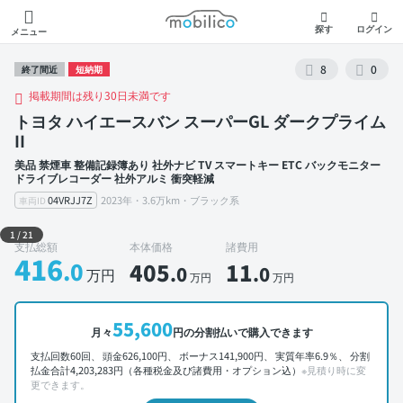
モビリコ
探す
ログイン
メニュー
8
0
終了間近
短納期
掲載期間は残り30日未満です
トヨタ ハイエースバン スーパーGL ダークプライム
II
美品 禁煙車 整備記録簿あり 社外ナビ TV スマートキー ETC バックモニター
ドライブレコーダー 社外アルミ 衝突軽減
04VRJJ7Z
2023年・3.6万km・ブラック系
車両ID
外装 左前
1
/
21
支払総額
本体価格
諸費用
416
.0
405
11
.0
.0
万円
万円
万円
55,600
月々
円の分割払いで購入できます
支払回数60回、 頭金626,100円、 ボーナス141,900円、 実質年率6.9％、 分割
払金合計4,203,283円（各種税金及び諸費用・オプション込）
※見積り時に変
更できます。