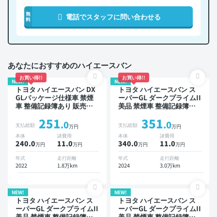
無
電話でスタッフに問い合わせる
料
あなたにおすすめのハイエースバン
お買い得!!
お買い得!!
NEW!
NEW!
トヨタ ハイエースバン DX
トヨタ ハイエースバン ス
GLパッケージ仕様車 禁煙
ーパーGL ダークプライムII
車 整備記録簿あり 販売店
美品 禁煙車 整備記録簿あ
オプションナビ TV デジタ
り
251
351
ルインナーミラー ワイヤレ
.0
.0
支払総額
支払総額
万円
万円
スキー ETC バックモニタ
本体
諸費用
本体
諸費用
ー 全方位カメラ 衝突軽減
240.0
11
.0
340.0
11
.0
万円
万円
万円
万円
年式
走行距離
年式
走行距離
2022
1.8万km
2024
3.0万km
NEW!
NEW!
トヨタ ハイエースバン ス
トヨタ ハイエースバン ス
ーパーGL ダークプライムII
ーパーGL ダークプライムII
美品 禁煙車 整備記録簿あ
美品 禁煙車 整備記録簿あ