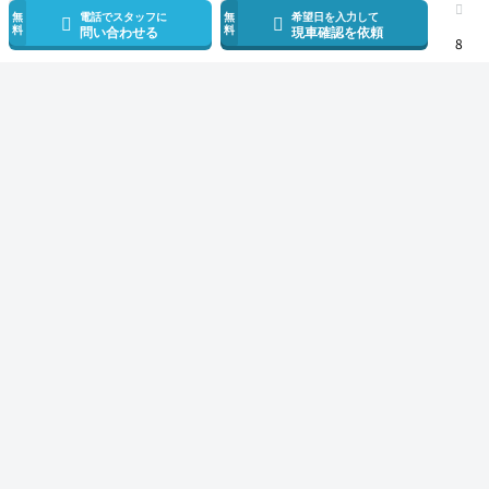
無
電話でスタッフに
無
希望日を入力して
料
料
問い合わせる
現車確認を依頼
8
スマホで新着情報を見逃さない
公式アプリを無料ダウンロード
モビリコ（クルマの個人売買）
中古車一覧
ハイエースバン
スーパーGL 
サービス規約とその他情報
販売可能エリア
運営会社