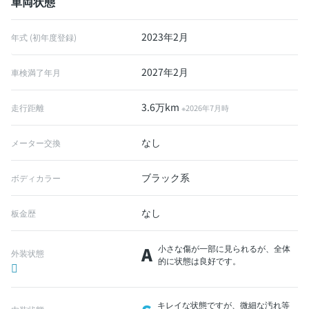
車両状態
2023年2月
年式 (初年度登録)
2027年2月
車検満了年月
3.6万km
走行距離
※2026年7月時
なし
メーター交換
ブラック系
ボディカラー
なし
板金歴
A
小さな傷が一部に見られるが、全体
外装状態
的に状態は良好です。
キレイな状態ですが、微細な汚れ等