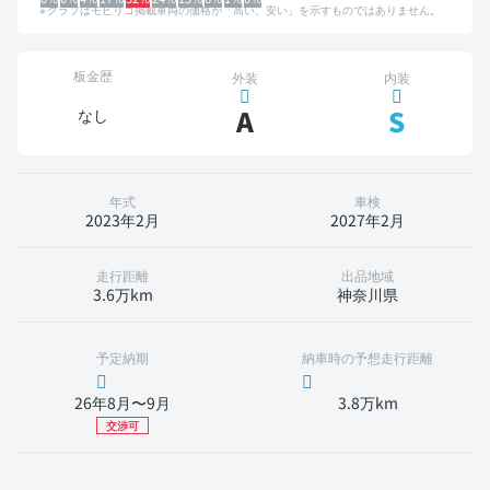
グラフはモビリコ掲載車両の価格が「高い、安い」を示すものではありません。
板金歴
外装
内装
A
S
なし
年式
車検
2023年2月
2027年2月
走行距離
出品地域
3.6万km
神奈川県
予定納期
納車時の予想走行距離
26年8月〜9月
3.8万km
交渉可