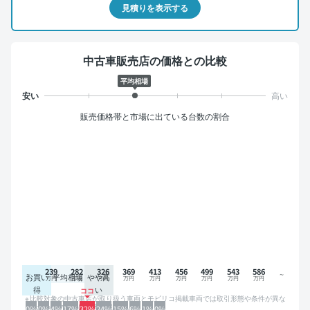
見積りを表示する
中古車販売店の価格との比較
平均相場
販売価格帯と市場に出ている台数の割合
239
282
326
369
413
456
499
543
586
お買い
平均相場
やや高
得
い
比較対象の中古車店が取り扱う車両とモビリコ掲載車両では取引形態や条件が異な
るため、グラフは参考情報です。
0%
0%
4%
17%
32%
24%
15%
6%
1%
0%