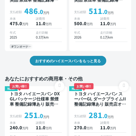
り ディスプレイオーディオ
り ディスプレイオーディオ
486
511
※ナビキットあり TV スマー
※ナビキットあり TV デジタ
.0
.0
支払総額
支払総額
万円
万円
トキー ETC バックモニタ
ルインナーミラー オートク
本体
諸費用
本体
諸費用
ー 全方位カメラ 衝突軽減
ルーズ スマートキー ETC
475.0
11
.0
500.0
11
.0
万円
万円
万円
万円
両側電動スライドドア
バックモニター 全方位カメ
ラ 衝突軽減 両側電動スラ
年式
走行距離
年式
走行距離
イドドア
2025
0.3万km
2026
0.1万km
#ワンオーナー
おすすめのハイエースバンをもっと見る
あなたにおすすめの商用車・その他
お買い得!!
お買い得!!
NEW!
NEW!
トヨタ ハイエースバン DX
トヨタ ハイエースバン ス
GLパッケージ仕様車 禁煙
ーパーGL ダークプライムII
車 整備記録簿あり 販売店
整備記録簿あり 販売店オプ
オプションナビ TV デジタ
ションナビ TV 後席モニタ
251
281
ルインナーミラー ワイヤレ
ー スマートキー ETC バッ
.0
.0
支払総額
支払総額
万円
万円
スキー ETC バックモニタ
クモニター 衝突軽減 両側
本体
諸費用
本体
諸費用
ー 全方位カメラ 衝突軽減
電動スライドドア
240.0
11
.0
270.0
11
.0
万円
万円
万円
万円