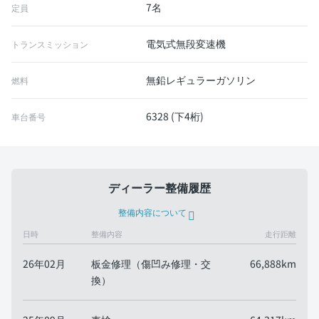
7名
定員
電気式無段変速機
トランスミッション
無鉛レギュラーガソリン
燃料
6328 (下4桁)
車台番号
ディーラー整備履歴
整備内容について
日時
整備内容
走行距離
26年02月
板金修理（傷凹み修理・交
66,888km
換）