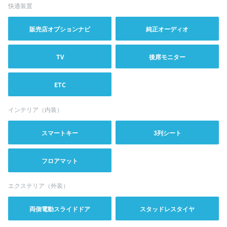
快適装置
販売店オプションナビ
純正オーディオ
TV
後席モニター
ETC
インテリア（内装）
スマートキー
3列シート
フロアマット
エクステリア（外装）
両側電動スライドドア
スタッドレスタイヤ