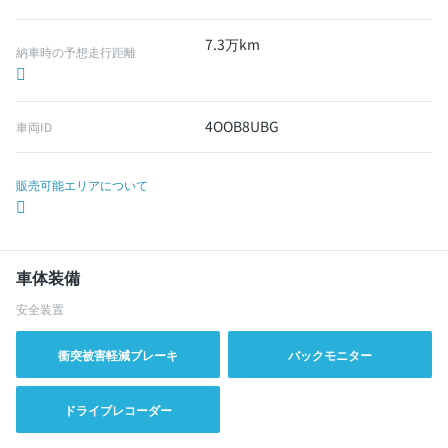
7.3万km
納車時の予想走行距離
4OOB8UBG
車両ID
販売可能エリアについて
車体装備
安全装置
衝突被害軽減ブレーキ
バックモニター
ドライブレコーダー