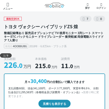
モビリコ
探す
ログイン
メニュー
7
0
価格交渉OK
トヨタ ヴォクシー ハイブリッドZS 煌
整備記録簿あり 販売店オプションナビ TV 後席モニター 3列シート スマート
キー ETC バックモニター ドライブレコーダー 衝突軽減 両側電動スライドド
ア 7人乗り
4OOB8UBG
2018年・6.8万km・ブラック系
車両ID
外装 左前
1
/
9
支払総額
本体価格
諸費用
226
.0
215
11
.0
.0
万円
万円
万円
30,400
月々
円の分割払いで購入できます
支払回数60回、 頭金341,100円、 ボーナス77,300円、 実質年率6.9％、 分割
払金合計2,295,583円（各種税金及び諸費用・オプション込）
※見積り時に変
更できます。
見積りを表示する