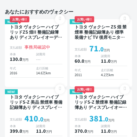
あなたにおすすめのヴォクシー
お買い得!!
お買い得!!
NEW!
NEW!
トヨタ ヴォクシー ハイブ
トヨタ ヴォクシー ZS 煌 禁
リッドZS 煌II 整備記録簿
煙車 整備記録簿あり 標準
あり ディスプレイオーディ
装備ナビ TV 後席モニター
オ TV 後席モニター スマー
3列シート ETC バックモニ
71
事務局確認中
トキー バックモニター ド
ター 両側電動スライドドア
支払総額
.0
支払総額
万円
ライブレコーダー 7人乗り
8人乗り
本体
諸費用
本体
諸費用
130.0
---
万円
60.0
11
.0
万円
万円
年式
走行距離
年式
走行距離
2016
14.6万km
2011
4.2万km
お買い得!!
NEW!
NEW!
トヨタ ヴォクシー ハイブ
トヨタ ヴォクシー ハイブ
リッドS-Z 美品 禁煙車 整備
リッドS-Z 禁煙車 整備記録
記録簿あり ディスプレイオ
簿あり ディスプレイオーデ
ーディオ ※ナビキットあり
ィオ ※ナビキットあり TV
410
381
TV 後席モニター ブライン
後席モニター オートクルー
.0
.0
支払総額
支払総額
万円
万円
ドスポットモニター デジタ
ズ 3列シート スマートキー
本体
諸費用
本体
諸費用
ルインナーミラー オートク
ETC 電動バックドア バッ
399.0
11
.0
370.0
11
.0
万円
万円
万円
万円
ルーズ 3列シート スマート
クモニター ドライブレコー