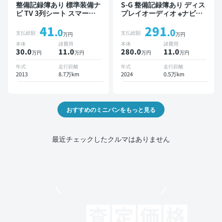
整備記録簿あり 標準装備ナ
S-G 整備記録簿あり ディス
ビ TV 3列シート スマート
プレイオーディオ ※ナビキ
キー バックモニター 7人乗
ットあり TV オートクルー
41
291
り
ズ 3列シート スマートキー
.0
.0
支払総額
支払総額
万円
万円
バックモニター ドライブレ
本体
諸費用
本体
諸費用
コーダー 衝突軽減 7人乗り
30.0
11
.0
280.0
11
.0
万円
万円
万円
万円
年式
走行距離
年式
走行距離
2013
8.7万km
2024
0.5万km
おすすめのミニバンをもっと見る
最近チェックしたクルマはありません
モビリコでクルマを売りたい方