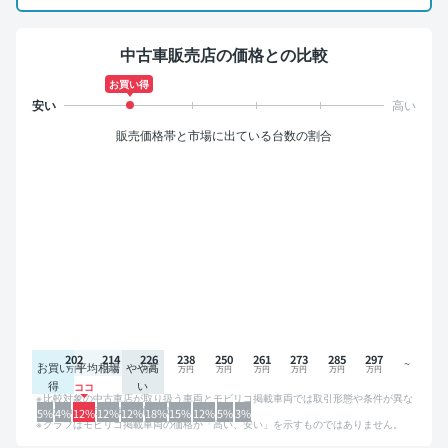
中古車販売店の価格との比較
お買い得
販売価格帯と市場に出ている台数の割合
202
214
226
238
250
261
273
285
297
お買い
平均相場
やや高
得
い
比較対象の中古車店が取り扱う車両とモビリコ掲載車両では取引形態や条件が異な
るため、グラフは参考情報です。
5%
4%
12%
12%
12%
18%
15%
12%
5%
3%
グラフはモビリコ掲載車両の価格が「高い、安い」を示すものではありません。