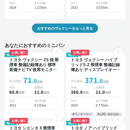
キー ETC 電動バックドア
ダー 衝突軽減 両側電動ス
年式
走行距離
年式
走行距離
バックモニター 全方位カメ
ライドドア 7人乗り
2024
1.2万km
2023
3.0万km
ラ ドライブレコーダー 衝
突軽減 両側電動スライドド
ア 7人乗り
おすすめのヴォクシーをもっと見る
あなたにおすすめのミニバン
お買い得!!
お買い得!!
NEW!
NEW!
トヨタ ヴォクシー ZS 煌 禁
トヨタ ヴォクシー ハイブ
煙車 整備記録簿あり 標準
リッドS-Z 禁煙車 整備記録
装備ナビ TV 後席モニター
簿あり ディスプレイオーデ
3列シート ETC バックモニ
ィオ TV 後席モニター ブラ
71
371
ター 両側電動スライドドア
インドスポットモニター デ
.0
.0
支払総額
支払総額
万円
万円
8人乗り
ジタルインナーミラー オー
本体
諸費用
本体
諸費用
トクルーズ 3列シート スマ
60.0
11
.0
360.0
11
.0
万円
万円
万円
万円
ートキー ETC 電動バック
ドア バックモニター 全方
年式
走行距離
年式
走行距離
位カメラ ドライブレコーダ
2011
4.2万km
2025
0.7万km
ー 衝突軽減 両側電動スラ
イドドア 7人乗り
#ワンオーナー
#お問い合わせ歓迎
お買い得!!
お買い得!!
NEW!
NEW!
トヨタ シエンタ X 禁煙車
トヨタ ノア ハイブリッド