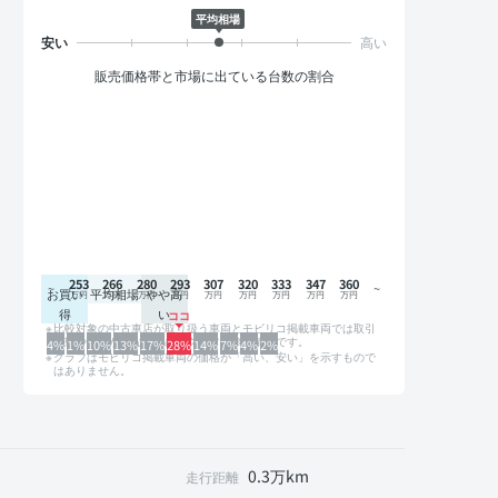
平均相場
販売価格帯と市場に出ている台数の割合
253
266
280
293
307
320
333
347
360
お買い
平均相場
やや高
得
い
比較対象の中古車店が取り扱う車両とモビリコ掲載車両では取引
形態や条件が異なるため、グラフは参考情報です。
4%
1%
10%
13%
17%
28%
14%
7%
4%
2%
グラフはモビリコ掲載車両の価格が「高い、安い」を示すもので
はありません。
0.3万km
走行距離