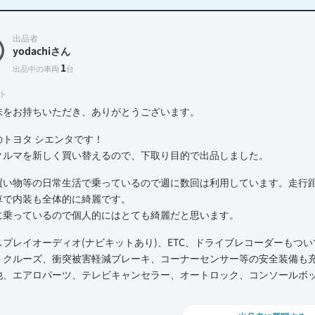
出品者
yodachiさん
1
出品中の車両
台
ト
味をお持ちいただき、ありがとうございます。
のトヨタ シエンタです！
クルマを新しく買い替えるので、下取り目的で出品しました。
買い物等の日常生活で乗っているので週に数回は利用しています。走行距
車で内装も全体的に綺麗です。
に乗っているので個人的にはとても綺麗だと思います。
スプレイオーディオ(ナビキットあり)、ETC、ドライブレコーダーもつ
トクルーズ、衝突被害軽減ブレーキ、コーナーセンサー等の安全装備も
他、エアロパーツ、テレビキャンセラー、オートロック、コンソールボ