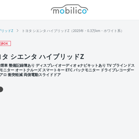
モビリコ
ブリッドZ
トヨタ シエンタ ハイブリッドZ（2025年・0.3万km・ホワイト系）
渉OK
ヨタ シエンタ ハイブリッドZ
禁煙車 整備記録簿あり ディスプレイオーディオ ※ナビキットあり TV ブラインドス
モニター オートクルーズ スマートキー ETC バックモニター ドライブレコーダー
アロ 衝突軽減 両側電動スライドドア
 左前