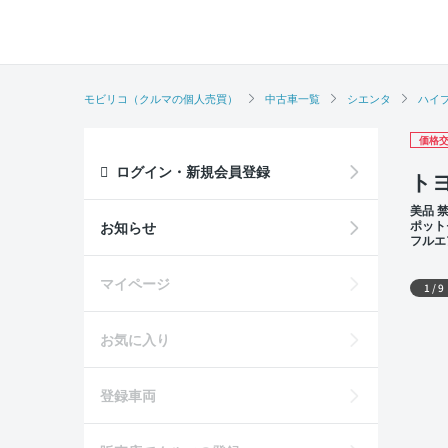
モビリコ（クルマの個人売買）
中古車一覧
シエンタ
ハイ
価格交
ログイン・新規会員登録
ト
美品 
ポット
お知らせ
フルエ
席
外装
マイページ
1
/
9
お気に入り
登録車両