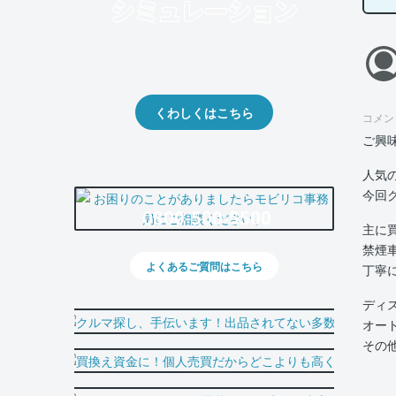
クルマの将来的な価値を予測！
出品や下取りの際の参考に。
くわしくはこちら
コメン
ご興
人気
今回
0800-500-5500
主に
禁煙
よくあるご質問はこちら
丁寧
ディ
オー
その