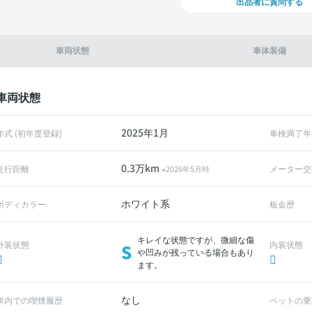
出品者に質問する
車両状態
車体装備
車両状態
2025年1月
年式 (初年度登録)
車検満了年
0.3万km
走行距離
メーター交
※2026年5月時
ホワイト系
ボディカラー
板金歴
キレイな状態ですが、微細な傷
外装状態
内装状態
S
や凹みが残っている場合もあり
ます。
なし
車内での喫煙履歴
ペットの乗