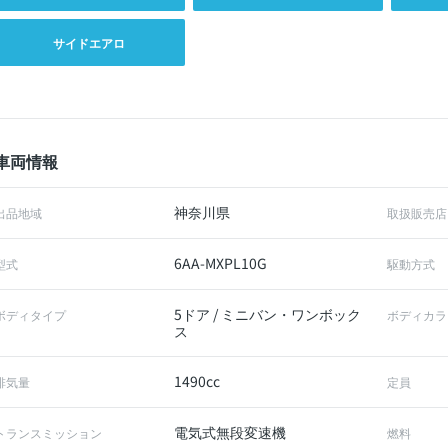
サイドエアロ
車両情報
神奈川県
出品地域
取扱販売店
6AA-MXPL10G
型式
駆動方式
5ドア / ミニバン・ワンボック
ボディタイプ
ボディカラ
ス
1490cc
排気量
定員
電気式無段変速機
トランスミッション
燃料