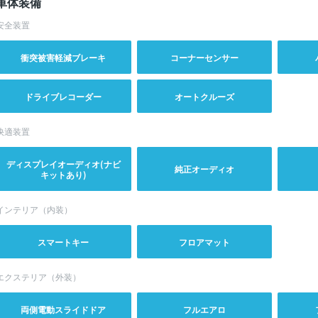
車体装備
安全装置
衝突被害軽減ブレーキ
コーナーセンサー
ドライブレコーダー
オートクルーズ
快適装置
ディスプレイオーディオ(ナビ
純正オーディオ
キットあり)
インテリア（内装）
スマートキー
フロアマット
エクステリア（外装）
両側電動スライドドア
フルエアロ