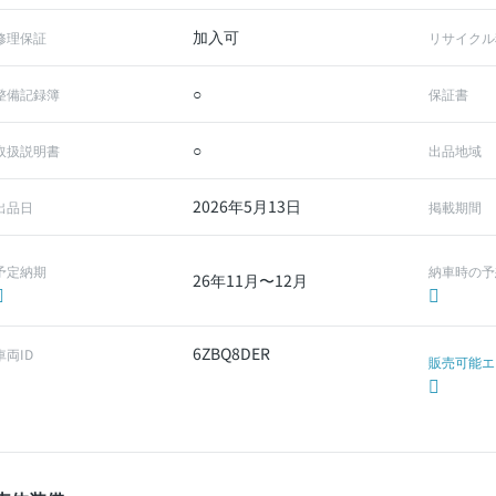
加入可
修理保証
リサイクル
○
整備記録簿
保証書
○
取扱説明書
出品地域
2026年5月13日
出品日
掲載期間
予定納期
納車時の予
26年11月〜12月
6ZBQ8DER
車両ID
販売可能エ