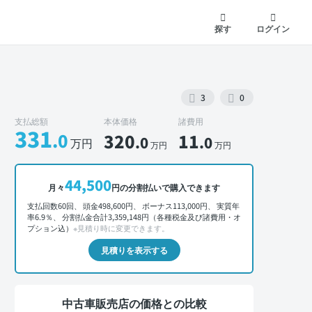
探す
ログイン
3
0
支払総額
本体価格
諸費用
331
.0
320
11
.0
.0
万円
万円
万円
外装 正面
44,500
月々
円の分割払いで購入できます
支払回数60回、 頭金498,600円、 ボーナス113,000円、 実質年
率6.9％、 分割払金合計3,359,148円（各種税金及び諸費用・オ
プション込）
※見積り時に変更できます。
見積りを表示する
中古車販売店の価格との比較