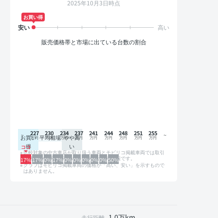
2025年10月3日時点
お買い得
販売価格帯と市場に出ている台数の割合
227
230
234
237
241
244
248
251
255
お買い
平均相場
やや高
得
い
比較対象の中古車店が取り扱う車両とモビリコ掲載車両では取引
形態や条件が異なるため、グラフは参考情報です。
17%
17%
0%
17%
0%
0%
0%
0%
0%
50%
グラフはモビリコ掲載車両の価格が「高い、安い」を示すもので
はありません。
1.0万km
走行距離