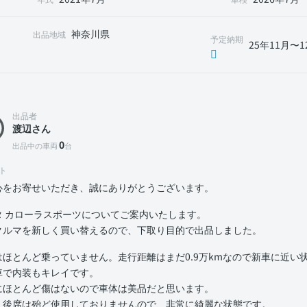
神奈川県
出品地域
予定納期
25年11月〜1
出品者
渡辺さん
0
出品中の車両
台
ト
心をお寄せいただき、誠にありがとうございます。
タ カローラスポーツについてご案内いたします。
クルマを新しく買い替えるので、下取り目的で出品しました。
はほとんど乗っていません。走行距離はまだ0.9万kmなので新車に近い
車で内装もキレイです。
にほとんど傷はないので車体は美品だと思います。
、後席は殆ど使用しておりませんので、非常に綺麗な状態です。