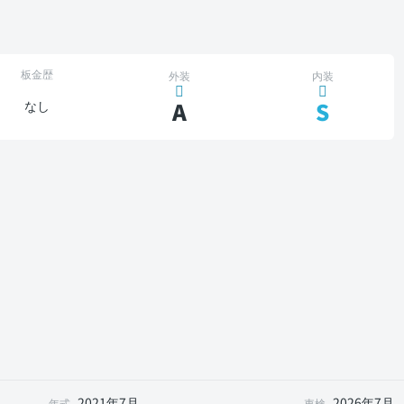
板金歴
外装
内装
A
S
なし
2021年7月
2026年7月
年式
車検