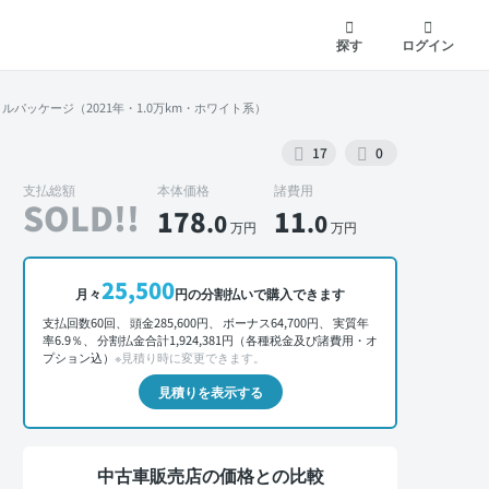
探す
ログイン
ルパッケージ（2021年・1.0万km・ホワイト系）
17
0
支払総額
本体価格
諸費用
SOLD!!
178
11
.0
.0
万円
万円
外装 正面
25,500
月々
円の分割払いで購入できます
支払回数60回、 頭金285,600円、 ボーナス64,700円、 実質年
率6.9％、 分割払金合計1,924,381円（各種税金及び諸費用・オ
プション込）
※見積り時に変更できます。
見積りを表示する
中古車販売店の価格との比較