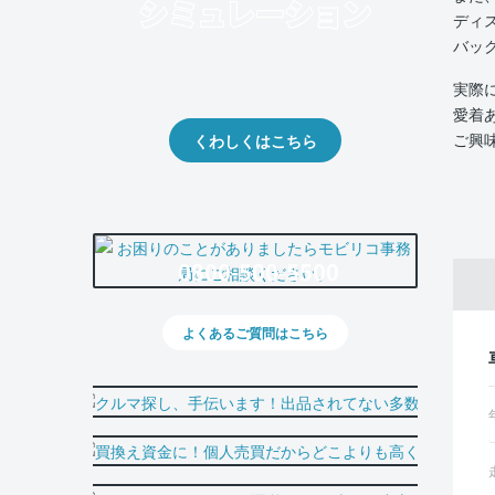
ディ
バッ
クルマの将来的な価値を予測！
出品や下取りの際の参考に。
実際
愛着
ご興
くわしくはこちら
0800-500-5500
よくあるご質問はこちら