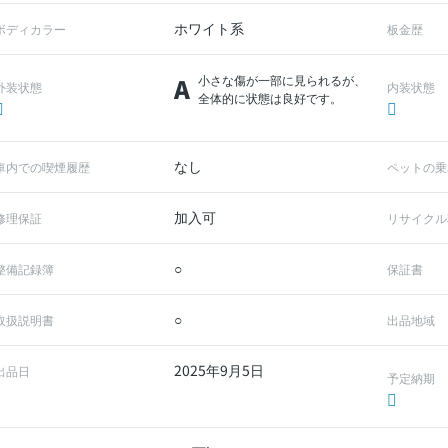
ホワイト系
ボディカラー
板金歴
A
小さな傷が一部に見られるが、
外装状態
内装状態
全体的に状態は良好です。
なし
車内での喫煙履歴
ペットの乗
加入可
修理保証
リサイクル
○
整備記録簿
保証書
○
取扱説明書
出品地域
2025年9月5日
出品日
予定納期