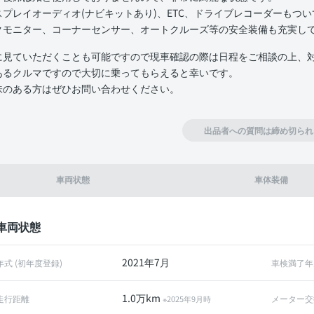
スプレイオーディオ(ナビキットあり)、ETC、ドライブレコーダーもつ
クモニター、コーナーセンサー、オートクルーズ等の安全装備も充実し
に見ていただくことも可能ですので現車確認の際は日程をご相談の上、
あるクルマですので大切に乗ってもらえると幸いです。
味のある方はぜひお問い合わせください。
出品者への質問は締め切られ
車両状態
車体装備
車両状態
2021年7月
年式 (初年度登録)
車検満了年
1.0万km
走行距離
メーター交
※2025年9月時