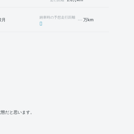
納車時の予想走行距離
2月
---
万km
状態だと思います。