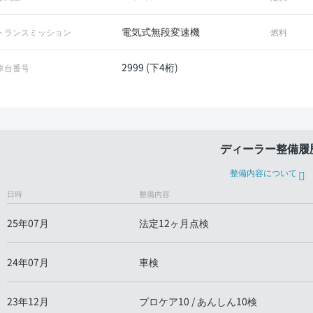
電気式無段変速機
トランスミッション
燃料
2999 (下4桁)
車台番号
ディーラー整備履
整備内容について
日時
整備内容
25年07月
法定12ヶ月点検
24年07月
車検
23年12月
プロケア10 / あんしん10検