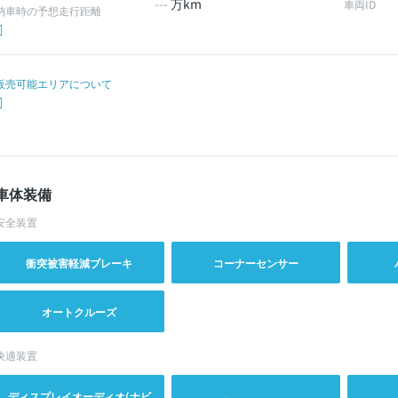
---
万km
車両ID
納車時の予想走行距離
販売可能エリアについて
車体装備
安全装置
衝突被害軽減ブレーキ
コーナーセンサー
オートクルーズ
快適装置
ディスプレイオーディオ(ナビ