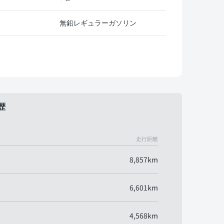
無鉛レギュラーガソリン
歴
走行距離
8,857km
6,601km
4,568km