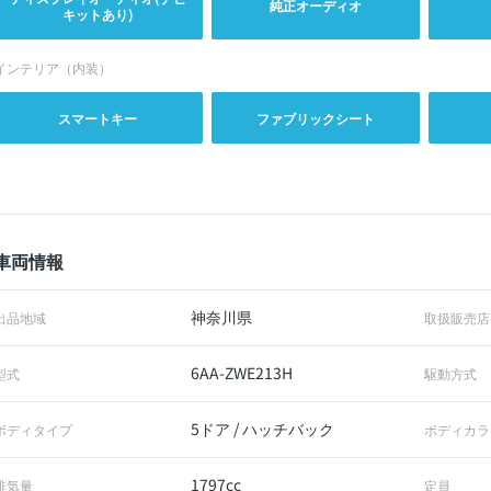
純正オーディオ
キットあり)
インテリア（内装）
スマートキー
ファブリックシート
車両情報
神奈川県
出品地域
取扱販売店
6AA-ZWE213H
型式
駆動方式
5ドア / ハッチバック
ボディタイプ
ボディカラ
1797cc
排気量
定員