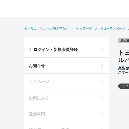
モビリコ（クルマの個人売買）
中古車一覧
カローラスポーツ
成約済
ログイン・新規会員登録
ト
ル
お知らせ
美品 
スマー
席
外装
マイページ
1
/
11
お気に入り
登録車両