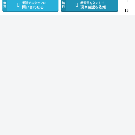
無
電話でスタッフに
無
希望日を入力して
料
料
問い合わせる
現車確認を依頼
15
スマホで新着情報を見逃さない
公式アプリを無料ダウンロード
モビリコ（クルマの個人売買）
中古車一覧
ノア
ハイブリッドG
トヨ
サービス規約とその他情報
販売可能エリア
運営会社