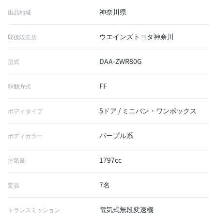
神奈川県
出品地域
ウエインズトヨタ神奈川
取扱販売店
DAA-ZWR80G
型式
FF
駆動方式
5ドア / ミニバン・ワンボックス
ボディタイプ
パープル系
ボディカラー
1797cc
排気量
7名
定員
電気式無段変速機
トランスミッション