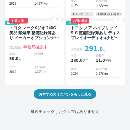
年式
走行距離
2016
14.6万km
位カメラ ドライブレコーダ
2025
0.7万km
ー 衝突軽減 両側電動スラ
イドドア 7人乗り
#ワンオーナー
#お問い合わせ歓迎
お買い得!!
お買い得!!
NEW!
NEW!
トヨタ マークXジオ 240G
トヨタ ノア ハイブリッド
美品 禁煙車 整備記録簿あ
S-G 整備記録簿あり ディス
り メーカーオプションナビ
プレイオーディオ ※ナビキ
TV 3列シート スマートキー
ットあり TV オートクルー
291
事務局確認中
ETC バックモニター 7人乗
ズ 3列シート スマートキー
支払総額
.0
支払総額
万円
り
バックモニター ドライブレ
本体
諸費用
本体
諸費用
コーダー 衝突軽減 7人乗り
50.0
---
万円
280.0
11
.0
万円
万円
年式
走行距離
年式
走行距離
2012
1.1万km
2024
0.5万km
おすすめのミニバンをもっと見る
最近チェックしたクルマはありません