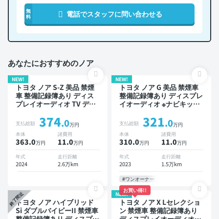
無
電話でスタッフに問い合わせる
料
あなたにおすすめのノア
NEW!
NEW!
トヨタ ノア S-Z 美品 禁煙
トヨタ ノア G 美品 禁煙車
車 整備記録簿あり ディス
整備記録簿あり ディスプレ
プレイオーディオ TV デジ
イオーディオ ※ナビキット
タルインナーミラー オート
あり TV オートクルーズ 3
374
321
クルーズ 3列シート スマー
列シート スマートキー
.0
.0
支払総額
支払総額
万円
万円
トキー ETC バックモニタ
ETC バックモニター 衝突
本体
諸費用
本体
諸費用
ー ドライブレコーダー 衝
軽減 片側電動スライドドア
363.0
11
.0
310.0
11
.0
万円
万円
万円
万円
突軽減 両側電動スライドド
7人乗り
ア 7人乗り
年式
走行距離
年式
走行距離
2024
2.6万km
2023
1.5万km
#ワンオーナー
お買い得!!
NEW!
終了間近
トヨタ ノア ハイブリッド
トヨタ ノア X Lセレクショ
Si ダブルバイビーII 禁煙車
ン 禁煙車 整備記録簿あり
整備記録簿あり ディスプレ
ディスプレイオーディオ