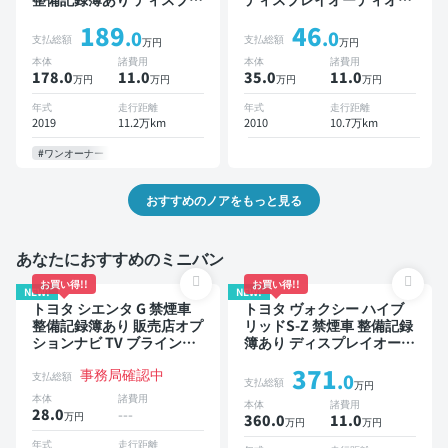
イオーディオ ※ナビキット
TV 後席モニター 3列シート
189
46
あり TV 後席モニター オー
スマートキー ETC 電動バ
.0
.0
支払総額
支払総額
万円
万円
トクルーズ 3列シート スマ
ックドア バックモニター
本体
諸費用
本体
諸費用
ートキー ETC バックモニ
両側電動スライドドア 8人
178.0
11
.0
35.0
11
.0
万円
万円
万円
万円
ター 衝突軽減 両側電動ス
乗り
ライドドア 7人乗り
年式
走行距離
年式
走行距離
2019
11.2万km
2010
10.7万km
#ワンオーナー
おすすめのノアをもっと見る
あなたにおすすめのミニバン
お買い得!!
お買い得!!
NEW!
NEW!
トヨタ シエンタ G 禁煙車
トヨタ ヴォクシー ハイブ
整備記録簿あり 販売店オプ
リッドS-Z 禁煙車 整備記録
ションナビ TV ブラインド
簿あり ディスプレイオーデ
スポットモニター 3列シー
ィオ TV 後席モニター ブラ
371
事務局確認中
ト スマートキー バックモ
インドスポットモニター デ
支払総額
.0
支払総額
万円
ニター ドライブレコーダー
ジタルインナーミラー オー
本体
諸費用
本体
諸費用
衝突軽減 両側電動スライド
トクルーズ 3列シート スマ
28.0
---
万円
360.0
11
.0
万円
万円
ドア 7人乗り
ートキー ETC 電動バック
ドア バックモニター 全方
年式
走行距離