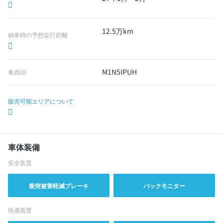
12.5万km
納車時の予想走行距離
M1N5IPUH
車両ID
販売可能エリアについて
車体装備
安全装置
衝突被害軽減ブレーキ
バックモニター
快適装置