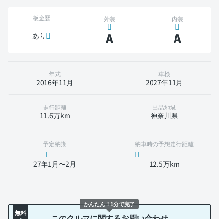
板金歴
外装
内装
A
A
あり
年式
車検
2016年11月
2027年11月
走行距離
出品地域
11.6万km
神奈川県
予定納期
納車時の予想走行距離
27年1月〜2月
12.5万km
かんたん！1分で完了
無料
このクルマに関するお問い合わせ