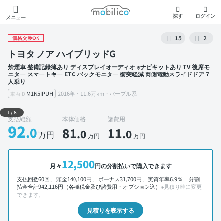
モビリコ
探す
ログイン
メニュー
15
2
価格交渉OK
トヨタ ノア ハイブリッドG
禁煙車 整備記録簿あり ディスプレイオーディオ ※ナビキットあり TV 後席モ
ニター スマートキー ETC バックモニター 衝突軽減 両側電動スライドドア 7
人乗り
M1N5IPUH
2016年・11.6万km・パープル系
車両ID
外装 左前
1
/
8
支払総額
本体価格
諸費用
92
.0
81
11
.0
.0
万円
万円
万円
12,500
月々
円の分割払いで購入できます
支払回数60回、 頭金140,100円、 ボーナス31,700円、 実質年率6.9％、 分割
払金合計942,116円（各種税金及び諸費用・オプション込）
※見積り時に変更
できます。
見積りを表示する