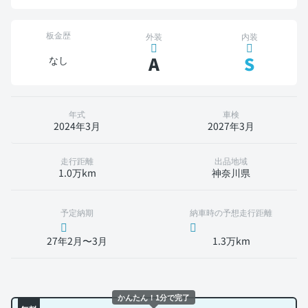
板金歴
外装
内装
A
S
なし
年式
車検
2024年3月
2027年3月
走行距離
出品地域
1.0万km
神奈川県
予定納期
納車時の予想走行距離
27年2月〜3月
1.3万km
かんたん！1分で完了