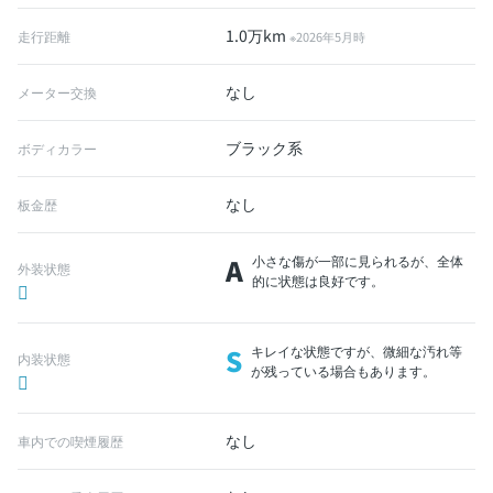
1.0万km
走行距離
※2026年5月時
なし
メーター交換
ブラック系
ボディカラー
なし
板金歴
A
小さな傷が一部に見られるが、全体
外装状態
的に状態は良好です。
S
キレイな状態ですが、微細な汚れ等
内装状態
が残っている場合もあります。
なし
車内での喫煙履歴