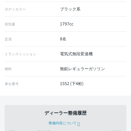
ブラック系
ボディカラー
1797cc
排気量
8名
定員
電気式無段変速機
トランスミッション
無鉛レギュラーガソリン
燃料
1552 (下4桁)
車台番号
ディーラー整備履歴
整備内容について