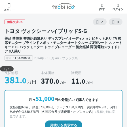
モビリコ
探す
ログイン
メニュー
2
0
価格交渉OK
トヨタ ヴォクシー ハイブリッドS-G
美品 禁煙車 整備記録簿あり ディスプレイオーディオ ※ナビキットあり TV 後
席モニター ブラインドスポットモニター オートクルーズ 3列シート スマート
キー ETC バックモニター ドライブレコーダー 衝突軽減 両側電動スライドド
ア 8人乗り
ESAM8MYU
2024年・1.0万km・ブラック系
車両ID
外装 左前
1
/
9
支払総額
本体価格
諸費用
381
.0
370
11
.0
.0
万円
万円
万円
51,000
月々
円の分割払いで購入できます
支払回数60回、 頭金573,600円、 ボーナス130,000円、 実質年率6.9％、 分割
払金合計3,850,878円（各種税金及び諸費用・オプション込）
※見積り時に変
更できます。
見積りを表示する