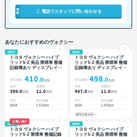
無
電話でスタッフに問い合わせる
料
あなたにおすすめのヴォクシー
NEW!
NEW!
トヨタ ヴォクシー ハイブ
トヨタ ヴォクシー ハイブ
リッドS-Z 美品 禁煙車 整備
リッドS-Z 美品 禁煙車 整備
記録簿あり ディスプレイオ
記録簿あり ディスプレイオ
ーディオ ※ナビキットあり
ーディオ ※ナビキットあり
410
498
TV オートクルーズ 3列シー
TV ブラインドスポットモ
.0
.0
支払総額
支払総額
万円
万円
ト スマートキー ETC 電動
ニター デジタルインナーミ
本体
諸費用
本体
諸費用
バックドア バックモニター
ラー オートクルーズ 3列シ
399.0
11
.0
487.0
11
.0
万円
万円
万円
万円
衝突軽減 両側電動スライド
ート スマートキー ETC 電
ドア 7人乗り
動バックドア バックモニタ
年式
走行距離
年式
走行距離
ー 全方位カメラ ドライブ
2024
1.5万km
2024
1.4万km
レコーダー 衝突軽減 両側
電動スライドドア 7人乗り
#ワンオーナー
お買い得!!
NEW!
NEW!
トヨタ ヴォクシー ハイブ
トヨタ ヴォクシー ハイブ
リッドS-Z 禁煙車 整備記録
リッドS-Z 美品 禁煙車 整備