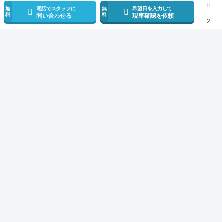
無
電話でスタッフに
無
希望日を入力して
料
料
問い合わせる
現車確認を依頼
2
スマホで新着情報を見逃さない
公式アプリを無料ダウンロード
モビリコ（クルマの個人売買）
中古車一覧
ヴォクシー
ハイブリッドS-G
サービス規約とその他情報
販売可能エリア
運営会社