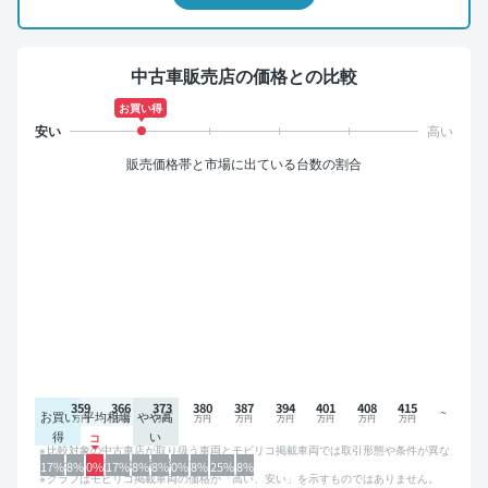
中古車販売店の価格との比較
お買い得
販売価格帯と市場に出ている台数の割合
359
366
373
380
387
394
401
408
415
お買い
平均相場
やや高
得
い
比較対象の中古車店が取り扱う車両とモビリコ掲載車両では取引形態や条件が異な
るため、グラフは参考情報です。
17%
8%
0%
17%
8%
8%
0%
8%
25%
8%
グラフはモビリコ掲載車両の価格が「高い、安い」を示すものではありません。