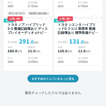
ドア バックモニター 全方
年式
走行距離
年式
走行距離
位カメラ ドライブレコーダ
2025
0.7万km
2013
8.7万km
ー 衝突軽減 両側電動スラ
イドドア 7人乗り
#ワンオーナー
#お問い合わせ歓迎
お買い得!!
お買い得!!
NEW!
NEW!
トヨタ ノア ハイブリッド
トヨタ シエンタ ハイブリ
S-G 整備記録簿あり ディス
ッドG クエロ 禁煙車 整備
プレイオーディオ ※ナビキ
記録簿あり 標準装備ナビ
ットあり TV オートクルー
TV スマートキー ETC バッ
291
131
ズ 3列シート スマートキー
クモニター ドライブレコー
.0
.0
支払総額
支払総額
万円
万円
バックモニター ドライブレ
ダー 衝突軽減 両側電動ス
本体
諸費用
本体
諸費用
コーダー 衝突軽減 7人乗り
ライドドア
280.0
11
.0
120.0
11
.0
万円
万円
万円
万円
年式
走行距離
年式
走行距離
2024
0.5万km
2018
4.9万km
おすすめのミニバンをもっと見る
最近チェックしたクルマはありません