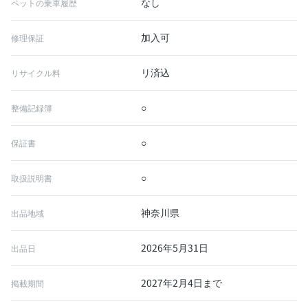
なし
ペットの乗車履歴
加入可
修理保証
リ済込
リサイクル料
○
整備記録簿
○
保証書
○
取扱説明書
神奈川県
出品地域
2026年5月31日
出品日
2027年2月4日まで
掲載期間