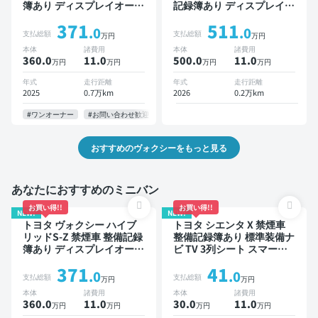
簿あり ディスプレイオーデ
記録簿あり ディスプレイオ
ィオ TV 後席モニター ブラ
ーディオ ※ナビキットあり
371
511
インドスポットモニター デ
TV ブラインドスポットモ
.0
.0
支払総額
支払総額
万円
万円
ジタルインナーミラー オー
ニター デジタルインナーミ
本体
諸費用
本体
諸費用
トクルーズ 3列シート スマ
ラー オートクルーズ 3列シ
360.0
11
.0
500.0
11
.0
万円
万円
万円
万円
ートキー ETC 電動バック
ート スマートキー ETC 電
ドア バックモニター 全方
動バックドア バックモニタ
年式
走行距離
年式
走行距離
位カメラ ドライブレコーダ
ー 全方位カメラ ドライブ
2025
0.7万km
2026
0.2万km
ー 衝突軽減 両側電動スラ
レコーダー 衝突軽減 両側
イドドア 7人乗り
電動スライドドア 7人乗り
#ワンオーナー
#お問い合わせ歓迎
おすすめのヴォクシーをもっと見る
あなたにおすすめのミニバン
お買い得!!
お買い得!!
NEW!
NEW!
トヨタ ヴォクシー ハイブ
トヨタ シエンタ X 禁煙車
リッドS-Z 禁煙車 整備記録
整備記録簿あり 標準装備ナ
簿あり ディスプレイオーデ
ビ TV 3列シート スマート
ィオ TV 後席モニター ブラ
キー バックモニター 7人乗
371
41
インドスポットモニター デ
り
.0
.0
支払総額
支払総額
万円
万円
ジタルインナーミラー オー
本体
諸費用
本体
諸費用
トクルーズ 3列シート スマ
360.0
11
.0
30.0
11
.0
万円
万円
万円
万円
ートキー ETC 電動バック