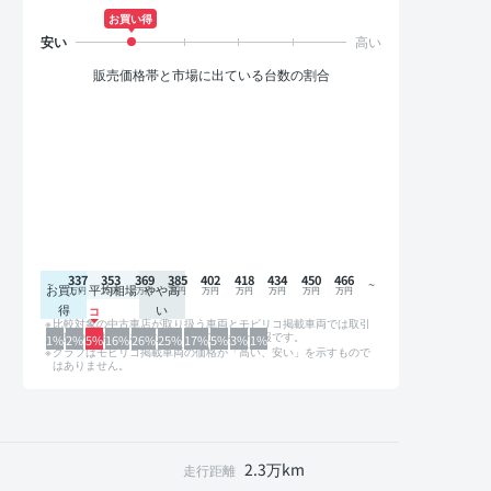
お買い得
販売価格帯と市場に出ている台数の割合
337
353
369
385
402
418
434
450
466
お買い
平均相場
やや高
得
い
比較対象の中古車店が取り扱う車両とモビリコ掲載車両では取引
形態や条件が異なるため、グラフは参考情報です。
1%
2%
5%
16%
26%
25%
17%
5%
3%
1%
グラフはモビリコ掲載車両の価格が「高い、安い」を示すもので
はありません。
2.3万km
走行距離