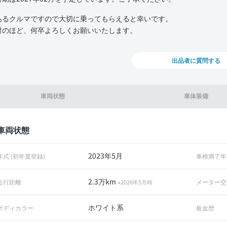
あるクルマですので大切に乗ってもらえると幸いです。
討のほど、何卒よろしくお願いいたします。
出品者に質問する
車両状態
車体装備
車両状態
2023年5月
年式 (初年度登録)
車検満了年
2.3万km
走行距離
メーター交
※2026年5月時
ホワイト系
ボディカラー
板金歴