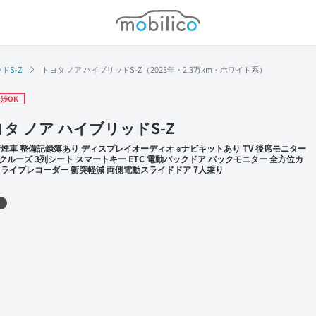
モビリコ
ドS-Z
トヨタ ノア ハイブリッドS-Z（2023年・2.3万km・ホワイト系）
渉OK
タ ノア ハイブリッドS-Z
禁煙車 整備記録簿あり ディスプレイオーディオ ※ナビキットあり TV 後席モニター
クルーズ 3列シート スマートキー ETC 電動バックドア バックモニター 全方位カ
ドライブレコーダー 衝突軽減 両側電動スライドドア 7人乗り
 左前