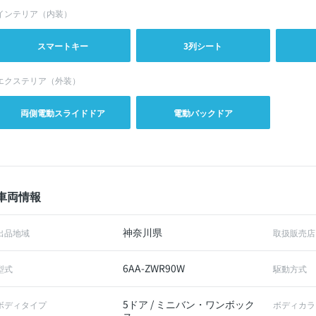
インテリア（内装）
スマートキー
3列シート
エクステリア（外装）
両側電動スライドドア
電動バックドア
車両情報
神奈川県
出品地域
取扱販売店
6AA-ZWR90W
型式
駆動方式
5ドア / ミニバン・ワンボック
ボディタイプ
ボディカラ
ス