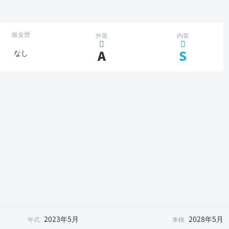
板金歴
外装
内装
A
S
なし
2023年5月
2028年5月
年式
車検