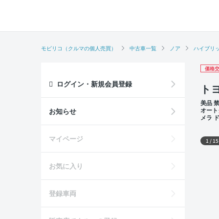
モビリコ（クルマの個人売買）
中古車一覧
ノア
ハイブリッ
価格交
ログイン・新規会員登録
トヨ
美品 
オート
お知らせ
メラ 
外装
マイページ
1
/
15
お気に入り
登録車両