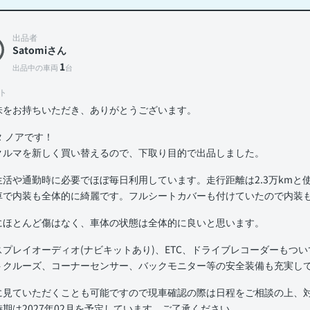
出品者
Satomiさん
1
出品中の車両
台
ト
味をお持ちいただき、ありがとうございます。
タ ノアです！
クルマを新しく買い替えるので、下取り目的で出品しました。
生活や通勤時に必要でほぼ毎日利用しています。走行距離は2.3万kmと
車で内装も全体的に綺麗です。フルシートカバーも付けていたので内装も
にほとんど傷はなく、車体の状態は全体的に良いと思います。
スプレイオーディオ(ナビキットあり)、ETC、ドライブレコーダーもつ
トクルーズ、コーナーセンサー、バックモニター等の安全装備も充実し
に見ていただくことも可能ですので現車確認の際は日程をご相談の上、
時期は2027年02月を予定しています。ご了承ください。