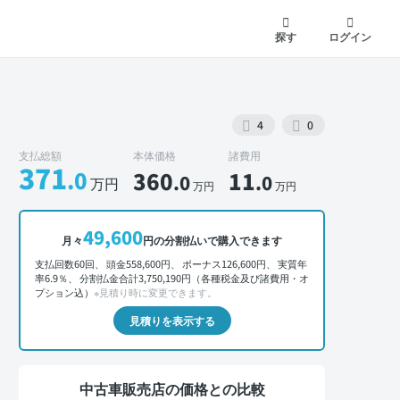
探す
ログイン
4
0
支払総額
本体価格
諸費用
371
.0
360
11
.0
.0
万円
万円
万円
外装 正面
49,600
月々
円の分割払いで購入できます
支払回数60回、 頭金558,600円、 ボーナス126,600円、 実質年
率6.9％、 分割払金合計3,750,190円（各種税金及び諸費用・オ
プション込）
※見積り時に変更できます。
見積りを表示する
中古車販売店の価格との比較