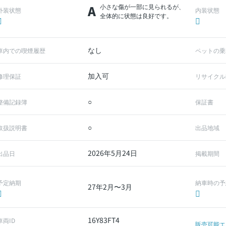
A
小さな傷が一部に見られるが、
外装状態
内装状態
全体的に状態は良好です。
なし
車内での喫煙履歴
ペットの乗
加入可
修理保証
リサイクル
○
整備記録簿
保証書
○
取扱説明書
出品地域
2026年5月24日
出品日
掲載期間
予定納期
納車時の予
27年2月〜3月
16Y83FT4
車両ID
販売可能エ