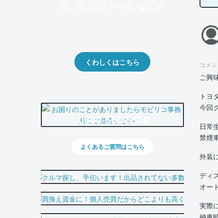
クルマの将来的な価値を予測！
出品や下取りの際の参考に。
くわしくはこちら
コメン
ご興
トヨ
今回
0800-500-5500
日常
禁煙
よくあるご質問はこちら
外装
ディ
オー
実際
納車