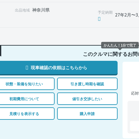
神奈川県
出品地域
予定納期
27年2月〜3
かんたん！1分で完了
このクルマに関するお問
現車確認の依頼はこちらから
状態・装備を知りたい
引き渡し時期を確認
応対
初期費用について
値引き交渉したい
見積りを表示する
購入申請