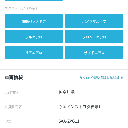
エクステリア（外装）
電動バックドア
パノラマルーフ
フルエアロ
フロントエアロ
リアエアロ
サイドエアロ
車両情報
カタログ掲載情報を確認する
神奈川県
出品地域
ウエインズトヨタ神奈川
取扱販売店
6AA-ZVG11
型式