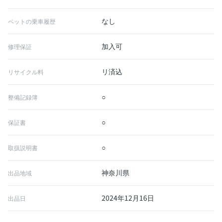
なし
ペットの乗車履歴
加入可
修理保証
リ済込
リサイクル料
○
整備記録簿
○
保証書
○
取扱説明書
神奈川県
出品地域
2024年12月16日
出品日