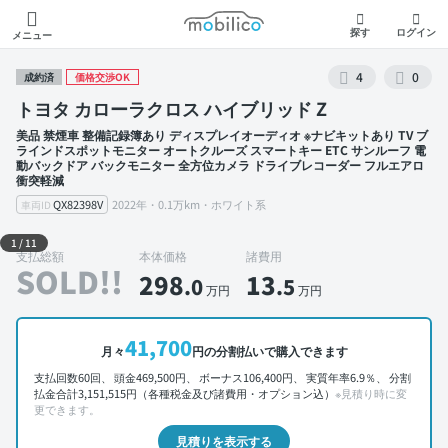
モビリコ
探す
ログイン
メニュー
4
0
成約済
価格交渉OK
トヨタ カローラクロス ハイブリッド Z
美品 禁煙車 整備記録簿あり ディスプレイオーディオ ※ナビキットあり TV ブ
ラインドスポットモニター オートクルーズ スマートキー ETC サンルーフ 電
動バックドア バックモニター 全方位カメラ ドライブレコーダー フルエアロ
衝突軽減
QX82398V
2022年・0.1万km・ホワイト系
車両ID
外装 左前
1
/
11
支払総額
本体価格
諸費用
SOLD!!
298
13
.0
.5
万円
万円
41,700
月々
円の分割払いで購入できます
支払回数60回、 頭金469,500円、 ボーナス106,400円、 実質年率6.9％、 分割
払金合計3,151,515円（各種税金及び諸費用・オプション込）
※見積り時に変
更できます。
見積りを表示する