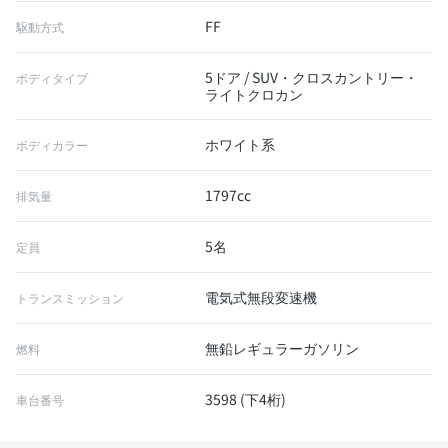
FF
駆動方式
5ドア / SUV・クロスカントリー・
ボディタイプ
ライトクロカン
ホワイト系
ボディカラー
1797cc
排気量
5名
定員
電気式無段変速機
トランスミッション
無鉛レギュラーガソリン
燃料
3598 (下4桁)
車台番号