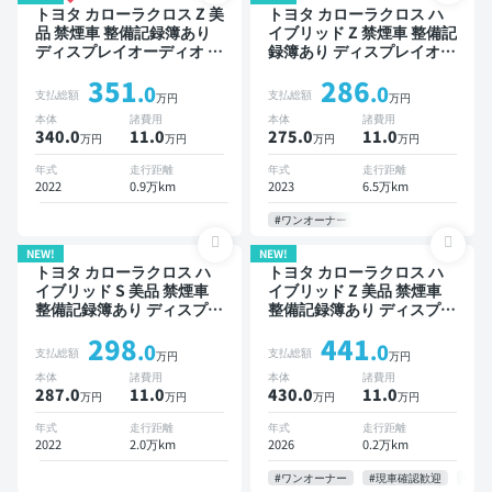
トヨタ カローラクロス Z 美
トヨタ カローラクロス ハ
品 禁煙車 整備記録簿あり
イブリッド Z 禁煙車 整備記
ディスプレイオーディオ ※
録簿あり ディスプレイオー
ナビキットあり ブラインド
ディオ ※ナビキットあり TV
351
286
スポットモニター オートク
オートクルーズ スマートキ
.0
.0
支払総額
支払総額
万円
万円
ルーズ スマートキー ETC
ー ETC 電動バックドア バ
本体
諸費用
本体
諸費用
電動バックドア バックモニ
ックモニター 衝突軽減
340.0
11
.0
275.0
11
.0
万円
万円
万円
万円
ター 全方位カメラ ドライ
ブレコーダー 衝突軽減
年式
走行距離
年式
走行距離
2022
0.9万km
2023
6.5万km
#ワンオーナー
NEW!
NEW!
トヨタ カローラクロス ハ
トヨタ カローラクロス ハ
イブリッド S 美品 禁煙車
イブリッド Z 美品 禁煙車
整備記録簿あり ディスプレ
整備記録簿あり ディスプレ
イオーディオ ブラインドス
イオーディオ ※ナビキット
298
441
ポットモニター オートクル
あり 本革シート TV ブライ
.0
.0
支払総額
支払総額
万円
万円
ーズ スマートキー ETC サ
ンドスポットモニター オー
本体
諸費用
本体
諸費用
ンルーフ バックモニター
トクルーズ スマートキー
287.0
11
.0
430.0
11
.0
万円
万円
万円
万円
全方位カメラ ドライブレコ
ETC 電動バックドア バッ
ーダー 衝突軽減
クモニター 全方位カメラ
年式
走行距離
年式
走行距離
ドライブレコーダー 衝突軽
2022
2.0万km
2026
0.2万km
減
#ワンオーナー
#現車確認歓迎
#お