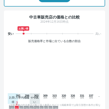
中古車販売店の価格との比較
2024年12月16日時点
お買い得
販売価格帯と市場に出ている台数の割合
292
298
303
309
315
320
326
331
337
お買い
平均相場
やや高
得
い
比較対象の中古車店が取り扱う車両とモビリコ掲載車両では取引形態や条件が異な
るため、グラフは参考情報です。
14%
0%
9%
23%
9%
23%
0%
5%
5%
14%