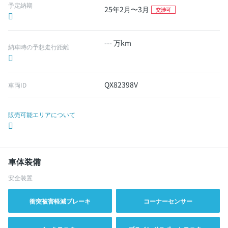
予定納期
25年2月〜3月
交渉可
---
万km
納車時の予想走行距離
QX82398V
車両ID
販売可能エリアについて
車体装備
安全装置
衝突被害軽減ブレーキ
コーナーセンサー