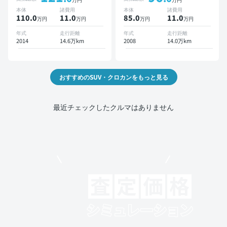
イブレコーダー
ニター ドライブレコーダー
本体
諸費用
本体
諸費用
110.0
11
.0
85.0
11
.0
万円
万円
万円
万円
年式
走行距離
年式
走行距離
2014
14.6万km
2008
14.0万km
おすすめのSUV・クロカンをもっと見る
最近チェックしたクルマはありません
モビリコでクルマを売りたい方