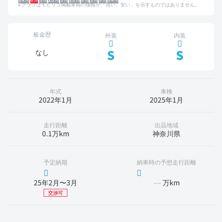
グラフはモビリコ掲載車両の価格が「高い、安い」を示すものではありません。
板金歴
外装
内装
S
S
なし
年式
車検
2022年1月
2025年1月
走行距離
出品地域
0.1万km
神奈川県
予定納期
納車時の予想走行距離
25年2月〜3月
---
万km
交渉可