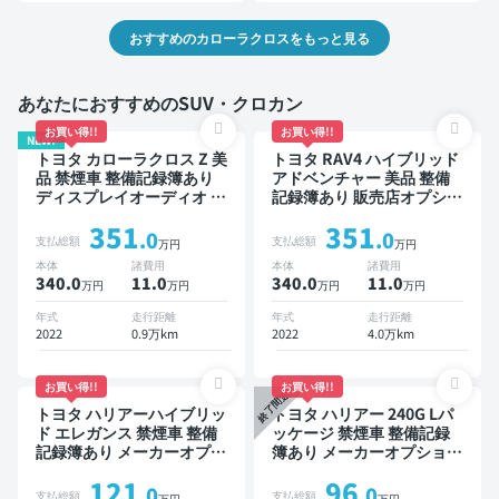
おすすめのカローラクロスをもっと見る
あなたにおすすめのSUV・クロカン
お買い得!!
お買い得!!
NEW!
トヨタ カローラクロス Z 美
トヨタ RAV4 ハイブリッド
品 禁煙車 整備記録簿あり
アドベンチャー 美品 整備
ディスプレイオーディオ ※
記録簿あり 販売店オプショ
ナビキットあり ブラインド
ンナビ TV ブラインドスポ
351
351
スポットモニター オートク
ットモニター デジタルイン
.0
.0
支払総額
支払総額
万円
万円
ルーズ スマートキー ETC
ナーミラー オートクルーズ
本体
諸費用
本体
諸費用
電動バックドア バックモニ
スマートキー ETC バック
340.0
11
.0
340.0
11
.0
万円
万円
万円
万円
ター 全方位カメラ ドライ
モニター ドライブレコーダ
ブレコーダー 衝突軽減
ー 衝突軽減
年式
走行距離
年式
走行距離
2022
0.9万km
2022
4.0万km
お買い得!!
お買い得!!
終了間近
トヨタ ハリアーハイブリッ
トヨタ ハリアー 240G Lパ
ド エレガンス 禁煙車 整備
ッケージ 禁煙車 整備記録
記録簿あり メーカーオプシ
簿あり メーカーオプション
ョンナビ TV スマートキー
ナビ TV ワイヤレスキー
121
96
ETC バックモニター ドラ
ETC サンルーフ バックモ
.0
.0
支払総額
支払総額
万円
万円