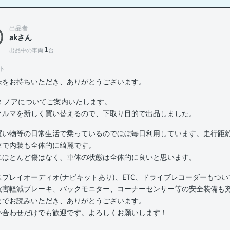
出品者
akさん
1
出品中の車両
台
ト
味をお持ちいただき、ありがとうございます。
タ ノアについてご案内いたします。
クルマを新しく買い替えるので、下取り目的で出品しました。
買い物等の日常生活で乗っているのでほぼ毎日利用しています。走行距離は
車で内装も全体的に綺麗です。
にほとんど傷はなく、車体の状態は全体的に良いと思います。
スプレイオーディオ(ナビキットあり)、ETC、ドライブレコーダーもつ
被害軽減ブレーキ、バックモニター、コーナーセンサー等の安全装備も
までお読みいただき、ありがとうございます。
い合わせだけでも歓迎です。よろしくお願いします！