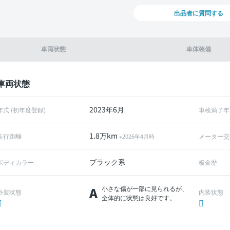
出品者に質問する
車両状態
車体装備
車両状態
2023年6月
年式 (初年度登録)
車検満了年
1.8万km
走行距離
メーター交
※2026年4月時
ブラック系
ボディカラー
板金歴
A
小さな傷が一部に見られるが、
外装状態
内装状態
全体的に状態は良好です。