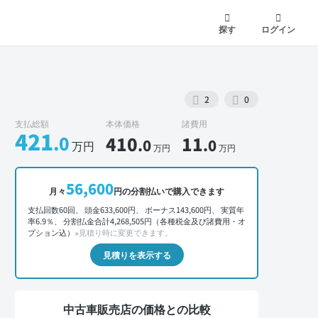
探す
ログイン
2
0
支払総額
本体価格
諸費用
421
.0
410
11
.0
.0
万円
万円
万円
外装 正面
56,600
月々
円の分割払いで購入できます
支払回数60回、 頭金633,600円、 ボーナス143,600円、 実質年
率6.9％、 分割払金合計4,268,505円（各種税金及び諸費用・オ
プション込）
※見積り時に変更できます。
見積りを表示する
中古車販売店の価格との比較