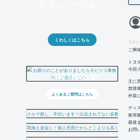
クルマの将来的な価値を予測！
出品や下取りの際の参考に。
くわしくはこちら
コメン
ご興
トヨ
今回
0800-500-5500
主に
禁煙
よくあるご質問はこちら
外装
ディ
衝突
最後
お問