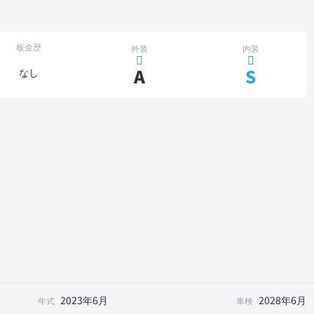
板金歴
外装
内装
A
S
なし
2023年6月
2028年6月
年式
車検