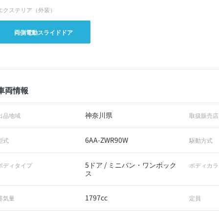
エクステリア（外装）
両側電動スライドドア
車両情報
神奈川県
出品地域
取扱販売店
6AA-ZWR90W
型式
駆動方式
5ドア / ミニバン・ワンボック
ボディタイプ
ボディカラ
ス
1797cc
排気量
定員