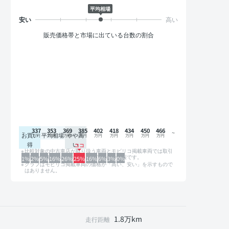
平均相場
販売価格帯と市場に出ている台数の割合
337
353
369
385
402
418
434
450
466
お買い
平均相場
やや高
得
い
比較対象の中古車店が取り扱う車両とモビリコ掲載車両では取引
形態や条件が異なるため、グラフは参考情報です。
1%
2%
5%
16%
26%
25%
16%
6%
3%
0%
グラフはモビリコ掲載車両の価格が「高い、安い」を示すもので
はありません。
1.8万km
走行距離