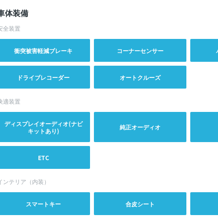
車体装備
安全装置
衝突被害軽減ブレーキ
コーナーセンサー
ドライブレコーダー
オートクルーズ
快適装置
ディスプレイオーディオ(ナビ
純正オーディオ
キットあり)
ETC
インテリア（内装）
スマートキー
合皮シート