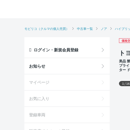
モビリコ（クルマの個人売買）
中古車一覧
ノア
ハイブリッ
価格交
ログイン・新規会員登録
トヨ
美品 
ブライ
お知らせ
ター 
列シート
外装
マイページ
1
/
16
お気に入り
登録車両