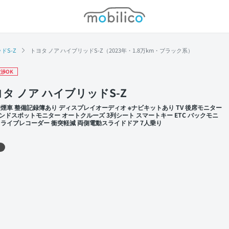
モビリコ
ドS-Z
トヨタ ノア ハイブリッドS-Z（2023年・1.8万km・ブラック系）
渉OK
タ ノア ハイブリッドS-Z
禁煙車 整備記録簿あり ディスプレイオーディオ ※ナビキットあり TV 後席モニター
ンドスポットモニター オートクルーズ 3列シート スマートキー ETC バックモニ
ドライブレコーダー 衝突軽減 両側電動スライドドア 7人乗り
 左前