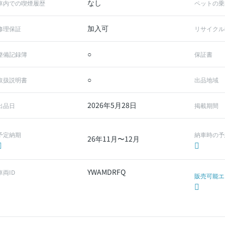
なし
車内での喫煙履歴
ペットの乗
加入可
修理保証
リサイクル
○
整備記録簿
保証書
○
取扱説明書
出品地域
2026年5月28日
出品日
掲載期間
予定納期
納車時の予
26年11月〜12月
YWAMDRFQ
車両ID
販売可能エ