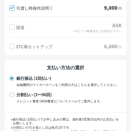
9,000
引渡し時操作説明
円
ASK
陸送
※モビリコ事務局までお問合せ下さい
6,000
ETC再セットアップ
円
支払い方法の選択
銀行振込 (1回払い)
金融機関のマイカーローンをご利用の方はこちらを選択してください。
分割払い (3〜96回)
クレジット審査 (WEB審査)についてメールでご案内します。
支払い回数
銀行振込 (1回払い)でお申し込みの際は、成約後3営業日以内のお支払いを
お願いします。
分割払いの引き落とし日は毎月2日です。