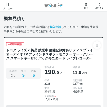
モビリコ
探す
ログイン
メニュー
概算見積り
内容をご確認の上、ご希望の場合は
購入申請
してください。申請を受領後、
事務局から手続きに関してご案内いたします。
※納期応相談
トヨタ ライズ Z 美品 禁煙車 整備記録簿あり ディスプレイ
オーディオ TV ブラインドスポットモニター オートクルー
ズ スマートキー ETC バックモニター ドライブレコーダー
衝突軽減
本体価格
諸費用
190
板金歴
外装
内装
.0
11
.0
万円
万円
S
S
なし
年式
走行距離
2023
0.5万km
車検
出品地域
26年11月
神奈川県
予定納期
※
10月〜11月