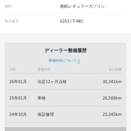
無鉛レギュラーガソリン
燃料
6263 (下4桁)
車台番号
ディーラー整備履歴
整備内容について
日時
整備内容
走行距離
26年01月
法定12ヶ月点検
30,341km
25年01月
車検
26,506km
24年10月
保証修理
25,345km