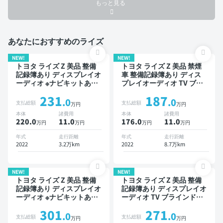
もっと見る
あなたにおすすめのライズ
NEW!
NEW!
トヨタ ライズ Z 美品 整備
トヨタ ライズ Z 美品 禁煙
記録簿あり ディスプレイオ
車 整備記録簿あり ディス
ーディオ ※ナビキットあり
プレイオーディオ TV ブラ
TV ブラインドスポットモ
インドスポットモニター オ
231
187
ニター オートクルーズ ス
ートクルーズ スマートキー
.0
.0
支払総額
支払総額
万円
万円
マートキー ETC バックモ
ETC バックモニター 全方
本体
諸費用
本体
諸費用
ニター 全方位カメラ ドラ
位カメラ ドライブレコーダ
220.0
11
.0
176.0
11
.0
万円
万円
万円
万円
イブレコーダー 衝突軽減
ー 衝突軽減
年式
走行距離
年式
走行距離
2022
3.2万km
2022
8.7万km
NEW!
NEW!
トヨタ ライズ Z 美品 整備
トヨタ ライズ Z 美品 整備
記録簿あり ディスプレイオ
記録簿あり ディスプレイオ
ーディオ ※ナビキットあり
ーディオ TV ブラインドス
TV ブラインドスポットモ
ポットモニター オートクル
301
271
ニター スマートキー ETC
ーズ スマートキー ETC バ
.0
.0
支払総額
支払総額
万円
万円
バックモニター ドライブレ
ックモニター 全方位カメラ