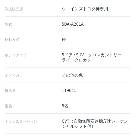
ウエインズトヨタ神奈川
取扱販売店
5BA-A201A
型式
FF
駆動方式
5ドア / SUV・クロスカントリー・
ボディタイプ
ライトクロカン
その他の色
ボディカラー
1196cc
排気量
5名
定員
CVT（自動無段変速機/7速シーケン
トランスミッション
シャルシフト付）