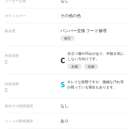
なし
メーター交換
その他の色
ボディカラー
バンパー交換 フード修理
板金歴
前方
目立つ傷や凹みがあり、外観を気に
外装状態
C
しない方向けです。
左側
右側
S
キレイな状態ですが、微細な汚れ等
内装状態
が残っている場合もあります。
なし
車内での喫煙履歴
あり
ペットの乗車履歴