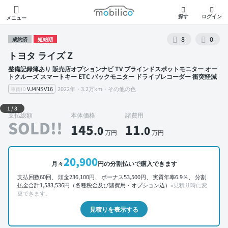
モビリコ
探す
ログイン
メニュー
8
0
成約済
短納期
トヨタ ライズ Z
整備記録簿あり 販売店オプションナビ TV ブラインドスポットモニター オー
トクルーズ スマートキー ETC バックモニター ドライブレコーダー 衝突軽減
VJ4NSV16
2022年・3.2万km・その他の色
車両ID
外装 左前
1
/
8
支払総額
本体価格
諸費用
SOLD!!
145
11
.0
.0
万円
万円
20,900
月々
円の分割払いで購入できます
支払回数60回、 頭金236,100円、 ボーナス53,500円、 実質年率6.9％、 分割
払金合計1,583,536円（各種税金及び諸費用・オプション込）
※見積り時に変
更できます。
見積りを表示する