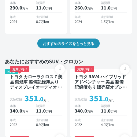
本体
諸費用
本体
諸費用
コーダー 衝突軽減
ドライブレコーダー 衝突軽
290.0
11
.0
260.0
11
.0
万円
万円
万円
万円
減
年式
走行距離
年式
走行距離
2024
0.7万km
2024
1.5万km
おすすめのライズをもっと見る
あなたにおすすめのSUV・クロカン
お買い得!!
お買い得!!
NEW!
トヨタ カローラクロス Z 美
トヨタ RAV4 ハイブリッド
品 禁煙車 整備記録簿あり
アドベンチャー 美品 整備
ディスプレイオーディオ ※
記録簿あり 販売店オプショ
ナビキットあり ブラインド
ンナビ TV ブラインドスポ
351
351
スポットモニター オートク
ットモニター デジタルイン
.0
.0
支払総額
支払総額
万円
万円
ルーズ スマートキー ETC
ナーミラー オートクルーズ
本体
諸費用
本体
諸費用
電動バックドア バックモニ
スマートキー ETC バック
340.0
11
.0
340.0
11
.0
万円
万円
万円
万円
ター 全方位カメラ ドライ
モニター ドライブレコーダ
ブレコーダー 衝突軽減
ー 衝突軽減
年式
走行距離
年式
走行距離
2022
0.9万km
2022
4.0万km