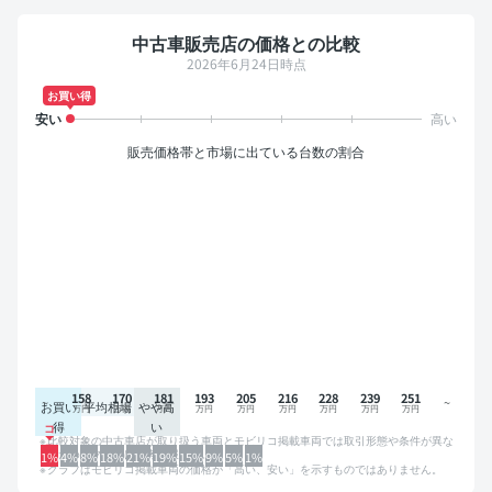
中古車販売店の価格との比較
2026年6月24日時点
お買い得
販売価格帯と市場に出ている台数の割合
158
170
181
193
205
216
228
239
251
お買い
平均相場
やや高
得
い
比較対象の中古車店が取り扱う車両とモビリコ掲載車両では取引形態や条件が異な
るため、グラフは参考情報です。
1%
4%
8%
18%
21%
19%
15%
9%
5%
1%
グラフはモビリコ掲載車両の価格が「高い、安い」を示すものではありません。