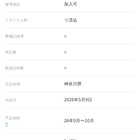
加入可
修理保証
リ済込
リサイクル料
○
整備記録簿
○
保証書
○
取扱説明書
神奈川県
出品地域
2026年5月9日
出品日
予定納期
26年9月〜10月