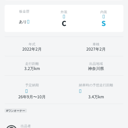
板金歴
外装
内装
C
S
あり
年式
車検
2022年2月
2027年2月
走行距離
出品地域
3.2万km
神奈川県
予定納期
納車時の予想走行距離
26年9月〜10月
3.4万km
#ワンオーナー
出品者