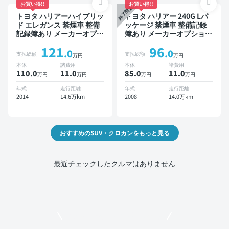
お買い得!!
お買い得!!
終了間近
トヨタ ハリアーハイブリッ
トヨタ ハリアー 240G Lパ
ド エレガンス 禁煙車 整備
ッケージ 禁煙車 整備記録
記録簿あり メーカーオプシ
簿あり メーカーオプション
ョンナビ TV スマートキー
ナビ TV ワイヤレスキー
121
96
ETC バックモニター ドラ
ETC サンルーフ バックモ
.0
.0
支払総額
支払総額
万円
万円
イブレコーダー
ニター ドライブレコーダー
本体
諸費用
本体
諸費用
110.0
11
.0
85.0
11
.0
万円
万円
万円
万円
年式
走行距離
年式
走行距離
2014
14.6万km
2008
14.0万km
おすすめのSUV・クロカンをもっと見る
最近チェックしたクルマはありません
モビリコでクルマを売りたい方