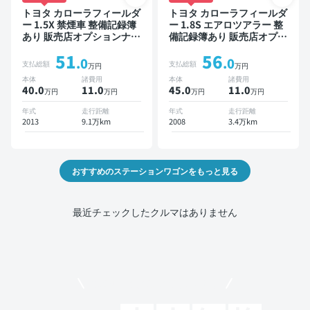
トヨタ カローラフィールダ
トヨタ カローラフィールダ
ー 1.5X 禁煙車 整備記録簿
ー 1.8S エアロツアラー 整
あり 販売店オプションナビ
備記録簿あり 販売店オプシ
TV ワイヤレスキー ETC バ
ョンナビ スマートキー
51
56
ックモニター ドライブレコ
ETC バックモニター
.0
.0
支払総額
支払総額
万円
万円
ーダー
本体
諸費用
本体
諸費用
40.0
11
.0
45.0
11
.0
万円
万円
万円
万円
年式
走行距離
年式
走行距離
2013
9.1万km
2008
3.4万km
おすすめのステーションワゴンをもっと見る
最近チェックしたクルマはありません
モビリコでクルマを売りたい方