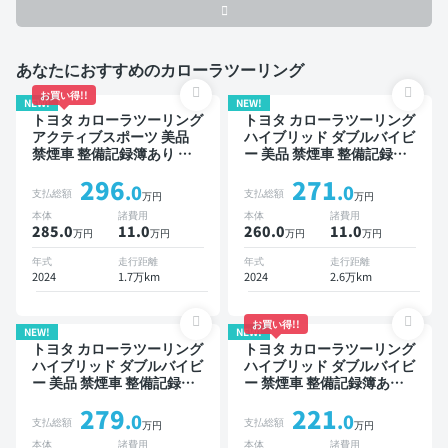
あなたにおすすめのカローラツーリング
お買い得!!
NEW!
NEW!
トヨタ カローラツーリング
トヨタ カローラツーリング
アクティブスポーツ 美品
ハイブリッド ダブルバイビ
禁煙車 整備記録簿あり デ
ー 美品 禁煙車 整備記録簿
ィスプレイオーディオ ※ナ
あり ディスプレイオーディ
296
271
ビキットあり ブラインドス
オ ※ナビキットあり TV ブ
.0
.0
支払総額
支払総額
万円
万円
ポットモニター オートクル
ラインドスポットモニター
本体
諸費用
本体
諸費用
ーズ スマートキー ETC バ
オートクルーズ スマートキ
285.0
11
.0
260.0
11
.0
万円
万円
万円
万円
ックモニター ドライブレコ
ー ETC バックモニター ド
ーダー 衝突軽減
ライブレコーダー 衝突軽減
年式
走行距離
年式
走行距離
2024
1.7万km
2024
2.6万km
お買い得!!
NEW!
NEW!
トヨタ カローラツーリング
トヨタ カローラツーリング
ハイブリッド ダブルバイビ
ハイブリッド ダブルバイビ
ー 美品 禁煙車 整備記録簿
ー 禁煙車 整備記録簿あり
あり ディスプレイオーディ
ディスプレイオーディオ ※
279
221
オ ※ナビキットあり TV オ
ナビキットあり TV ブライ
.0
.0
支払総額
支払総額
万円
万円
ートクルーズ スマートキー
ンドスポットモニター オー
本体
諸費用
本体
諸費用