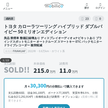
モビリコ
探す
ログイン
メニュー
23
0
成約済
トヨタ カローラツーリング ハイブリッド ダブルバ
イビー 50ミリオンエディション
美品 禁煙車 整備記録簿あり ディスプレイオーディオ ※ナビキットあり ブラ
インドスポットモニター オートクルーズ スマートキー ETC バックモニター
ドライブレコーダー 衝突軽減
FXVAKUAF
2022年・0.6万km・ホワイト系
車両ID
外装 左前
1
/
13
支払総額
本体価格
諸費用
SOLD!!
215
11
.0
.0
万円
万円
30,300
月々
円の分割払いで購入できます
支払回数60回、 頭金341,100円、 ボーナス77,300円、 実質年率6.9％、 分割
払金合計2,292,914円（各種税金及び諸費用・オプション込）
※見積り時に変
更できます。
見積りを表示する