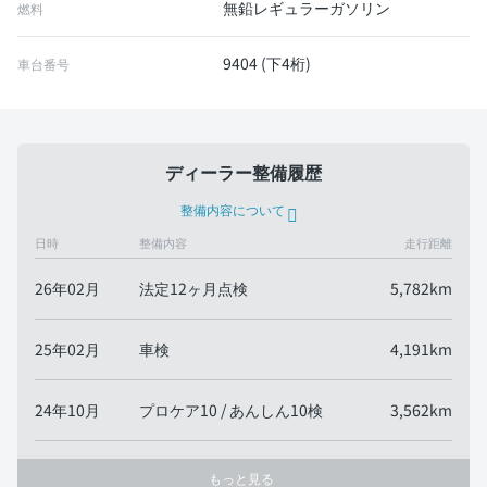
無鉛レギュラーガソリン
燃料
9404 (下4桁)
車台番号
ディーラー整備履歴
整備内容について
日時
整備内容
走行距離
26年02月
法定12ヶ月点検
5,782km
25年02月
車検
4,191km
24年10月
プロケア10 / あんしん10検
3,562km
もっと見る