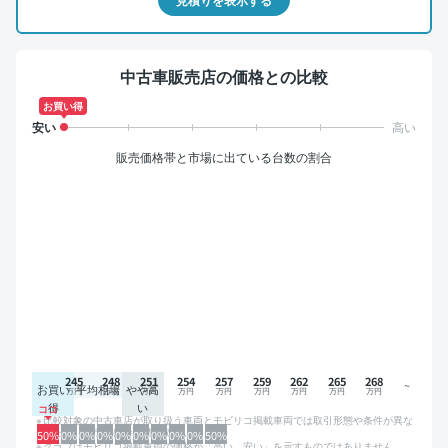
中古車販売店の価格との比較
お買い得
販売価格帯と市場に出ている台数の割合
245
248
251
254
257
259
262
265
268
お買い
平均相場
やや高
得
い
比較対象の中古車店が取り扱う車両とモビリコ掲載車両では取引形態や条件が異な
るため、グラフは参考情報です。
50%
0%
0%
0%
0%
0%
0%
0%
0%
50%
グラフはモビリコ掲載車両の価格が「高い、安い」を示すものではありません。