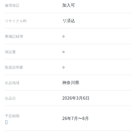
加入可
修理保証
リ済込
リサイクル料
○
整備記録簿
○
保証書
○
取扱説明書
神奈川県
出品地域
2026年3月6日
出品日
予定納期
26年7月〜8月