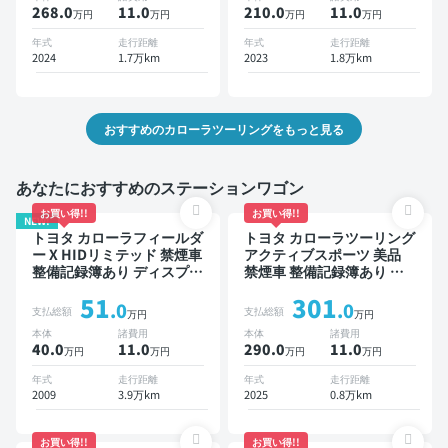
ETC バックモニター 衝突
トクルーズ スマートキー
268.0
11
.0
210.0
11
.0
万円
万円
万円
万円
軽減
ETC バックモニター ドラ
イブレコーダー 衝突軽減
年式
走行距離
年式
走行距離
2024
1.7万km
2023
1.8万km
おすすめのカローラツーリングをもっと見る
あなたにおすすめのステーションワゴン
お買い得!!
お買い得!!
NEW!
トヨタ カローラフィールダ
トヨタ カローラツーリング
ー X HIDリミテッド 禁煙車
アクティブスポーツ 美品
整備記録簿あり ディスプレ
禁煙車 整備記録簿あり デ
イオーディオ ※ナビキット
ィスプレイオーディオ ※ナ
51
301
あり TV ワイヤレスキー
ビキットあり TV ブライン
.0
.0
支払総額
支払総額
万円
万円
ドスポットモニター オート
本体
諸費用
本体
諸費用
クルーズ スマートキー
40.0
11
.0
290.0
11
.0
万円
万円
万円
万円
ETC バックモニター ドラ
イブレコーダー 衝突軽減
年式
走行距離
年式
走行距離
2009
3.9万km
2025
0.8万km
お買い得!!
お買い得!!