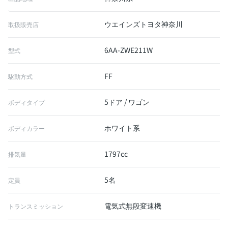
ウエインズトヨタ神奈川
取扱販売店
6AA-ZWE211W
型式
FF
駆動方式
5ドア / ワゴン
ボディタイプ
ホワイト系
ボディカラー
1797cc
排気量
5名
定員
電気式無段変速機
トランスミッション