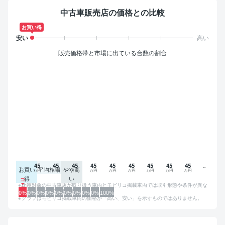
中古車販売店の価格との比較
お買い得
販売価格帯と市場に出ている台数の割合
45
45
45
45
45
45
45
45
45
お買い
平均相場
やや高
得
い
比較対象の中古車店が取り扱う車両とモビリコ掲載車両では取引形態や条件が異な
るため、グラフは参考情報です。
0%
0%
0%
0%
0%
0%
0%
0%
0%
100%
グラフはモビリコ掲載車両の価格が「高い、安い」を示すものではありません。