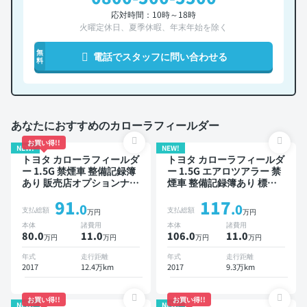
応対時間：10時～18時
火曜定休日、夏季休暇、年末年始を除く
無
電話でスタッフに問い合わせる
料
あなたにおすすめのカローラフィールダー
お買い得!!
NEW!
NEW!
トヨタ カローラフィールダ
トヨタ カローラフィールダ
ー 1.5G 禁煙車 整備記録簿
ー 1.5G エアロツアラー 禁
あり 販売店オプションナビ
煙車 整備記録簿あり 標準
TV ワイヤレスキー ETC ド
装備ナビ TV 後席モニター
91
117
ライブレコーダー 衝突軽減
ワイヤレスキー ETC バッ
.0
.0
支払総額
支払総額
万円
万円
クモニター ドライブレコー
本体
諸費用
本体
諸費用
ダー 衝突軽減
80.0
11
.0
106.0
11
.0
万円
万円
万円
万円
年式
走行距離
年式
走行距離
2017
12.4万km
2017
9.3万km
お買い得!!
お買い得!!
NEW!
NEW!