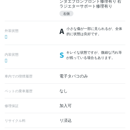
ンダエプロンフロント修理有り 右
ラジエターサポート修理有り
右側
A
小さな傷が一部に見られるが、全体
外装状態
的に状態は良好です。
S
キレイな状態ですが、微細な汚れ等
内装状態
が残っている場合もあります。
電子タバコのみ
車内での喫煙履歴
なし
ペットの乗車履歴
加入可
修理保証
リ済込
リサイクル料