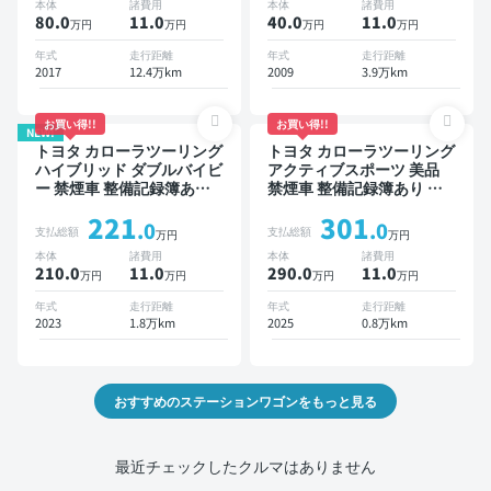
本体
諸費用
本体
諸費用
80.0
11
.0
40.0
11
.0
万円
万円
万円
万円
年式
走行距離
年式
走行距離
2017
12.4万km
2009
3.9万km
お買い得!!
お買い得!!
NEW!
トヨタ カローラツーリング
トヨタ カローラツーリング
ハイブリッド ダブルバイビ
アクティブスポーツ 美品
ー 禁煙車 整備記録簿あり
禁煙車 整備記録簿あり デ
ディスプレイオーディオ ※
ィスプレイオーディオ ※ナ
221
301
ナビキットあり TV ブライ
ビキットあり TV ブライン
.0
.0
支払総額
支払総額
万円
万円
ンドスポットモニター オー
ドスポットモニター オート
本体
諸費用
本体
諸費用
トクルーズ スマートキー
クルーズ スマートキー
210.0
11
.0
290.0
11
.0
万円
万円
万円
万円
ETC バックモニター ドラ
ETC バックモニター ドラ
イブレコーダー 衝突軽減
イブレコーダー 衝突軽減
年式
走行距離
年式
走行距離
2023
1.8万km
2025
0.8万km
おすすめのステーションワゴンをもっと見る
最近チェックしたクルマはありません