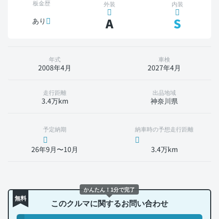
板金歴
外装
内装
A
S
あり
年式
車検
2008年4月
2027年4月
走行距離
出品地域
3.4万km
神奈川県
予定納期
納車時の予想走行距離
26年9月〜10月
3.4万km
かんたん！1分で完了
無料
このクルマに関するお問い合わせ