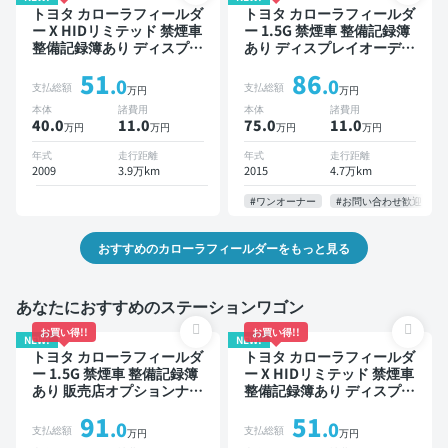
トヨタ カローラフィールダ
トヨタ カローラフィールダ
ー X HIDリミテッド 禁煙車
ー 1.5G 禁煙車 整備記録簿
整備記録簿あり ディスプレ
あり ディスプレイオーディ
イオーディオ ※ナビキット
オ ※ナビキットあり TV ス
51
86
あり TV ワイヤレスキー
マートキー ETC ドライブ
.0
.0
支払総額
支払総額
万円
万円
レコーダー
本体
諸費用
本体
諸費用
40.0
11
.0
75.0
11
.0
万円
万円
万円
万円
年式
走行距離
年式
走行距離
2009
3.9万km
2015
4.7万km
#ワンオーナー
#お問い合わせ歓迎
おすすめのカローラフィールダーをもっと見る
あなたにおすすめのステーションワゴン
お買い得!!
お買い得!!
NEW!
NEW!
トヨタ カローラフィールダ
トヨタ カローラフィールダ
ー 1.5G 禁煙車 整備記録簿
ー X HIDリミテッド 禁煙車
あり 販売店オプションナビ
整備記録簿あり ディスプレ
TV ワイヤレスキー ETC ド
イオーディオ ※ナビキット
91
51
ライブレコーダー 衝突軽減
あり TV ワイヤレスキー
.0
.0
支払総額
支払総額
万円
万円