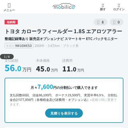
モビリコ
探す
ログイン
メニュー
8
0
短納期
トヨタ カローラフィールダー 1.8S エアロツアラー
整備記録簿あり 販売店オプションナビ スマートキー ETC バックモニター
9W1EWESD
2008年・3.4万km・ブラック系
車両ID
外装 左前
1
/
8
支払総額
本体価格
諸費用
56
.0
45
11
.0
.0
万円
万円
万円
7,600
月々
円の分割払いで購入できます
支払回数60回、 頭金86,100円、 ボーナス19,500円、 実質年率6.9％、 分割払
金合計577,856円（各種税金及び諸費用・オプション込）
※見積り時に変更で
きます。
見積りを表示する