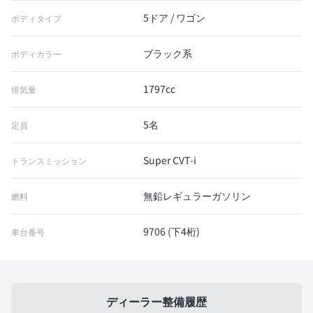
5ドア / ワゴン
ボディタイプ
ブラック系
ボディカラー
1797cc
排気量
5名
定員
Super CVT-i
トランスミッション
無鉛レギュラーガソリン
燃料
9706 (下4桁)
車台番号
ディーラー整備履歴