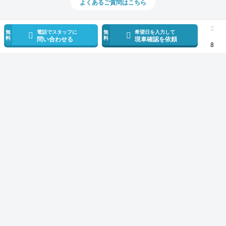
よくあるご質問はこちら
無
電話でスタッフに
無
希望日を入力して
料
料
問い合わせる
現車確認を依頼
8
スマホで新着情報を見逃さない
公式アプリを無料ダウンロード
モビリコ（クルマの個人売買）
中古車一覧
カローラフィールダー
1.8
サービス規約とその他情報
販売可能エリア