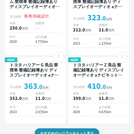
ム 禁煙車 整備記録簿あり
煙車 整備記録簿あり ディ
ディスプレイオーディオ
スプレイオーディオ ※ナビ
TV スマートキー ETC バッ
キットあり TV ブラインド
323
事務局確認中
クモニター ドライブレコー
スポットモニター デジタル
支払総額
.0
支払総額
万円
ダー
インナーミラー オートクル
本体
諸費用
本体
諸費用
ーズ スマートキー ETC バ
250.0
---
万円
312.0
11
.0
万円
万円
ックモニター ドライブレコ
ーダー 衝突軽減
年式
走行距離
年式
走行距離
2020
3.7万km
2023
1.2万km
NEW!
NEW!
トヨタ ハリアー G 美品 禁
トヨタ ハリアー Z 美品 整
煙車 整備記録簿あり ディ
備記録簿あり ディスプレイ
スプレイオーディオ ※ナビ
オーディオ ※ナビキットあ
キットあり TV デジタルイ
り TV ブラインドスポット
363
410
ンナーミラー オートクルー
モニター デジタルインナー
.0
.0
支払総額
支払総額
万円
万円
ズ スマートキー ETC 電動
ミラー オートクルーズ ス
本体
諸費用
本体
諸費用
バックドア バックモニター
マートキー ETC 電動バッ
352.0
11
.0
399.0
11
.0
万円
万円
万円
万円
ドライブレコーダー フルエ
クドア バックモニター ド
アロ 衝突軽減
ライブレコーダー 衝突軽減
年式
走行距離
年式
走行距離
2023
2.0万km
2025
0.6万km
おすすめのハリアーをもっと見る