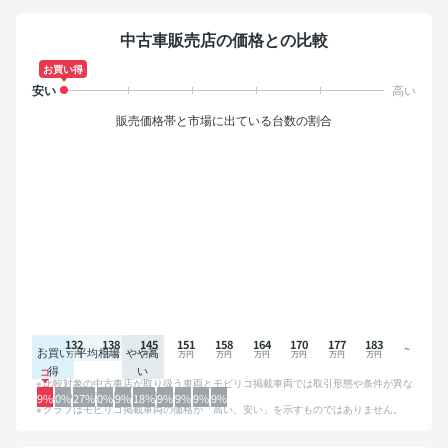
中古車販売店の価格との比較
お買い得
販売価格帯と市場に出ている台数の割合
132
138
145
151
158
164
170
177
183
お買い
平均相場
やや高
得
い
比較対象の中古車店が取り扱う車両とモビリコ掲載車両では取引形態や条件が異な
るため、グラフは参考情報です。
9%
0%
27%
0%
9%
18%
9%
9%
9%
9%
グラフはモビリコ掲載車両の価格が「高い、安い」を示すものではありません。