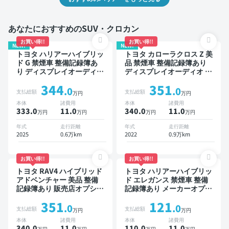
あなたにおすすめのSUV・クロカン
お買い得!!
お買い得!!
NEW!
NEW!
トヨタ ハリアーハイブリッ
トヨタ カローラクロス Z 美
ド G 禁煙車 整備記録簿あ
品 禁煙車 整備記録簿あり
り ディスプレイオーディオ
ディスプレイオーディオ ※
TV ブラインドスポットモ
ナビキットあり ブラインド
344
351
ニター デジタルインナーミ
スポットモニター オートク
.0
.0
支払総額
支払総額
万円
万円
ラー オートクルーズ ワイ
ルーズ スマートキー ETC
本体
諸費用
本体
諸費用
ヤレスキー ETC 電動バッ
電動バックドア バックモニ
333.0
11
.0
340.0
11
.0
万円
万円
万円
万円
クドア バックモニター 全
ター 全方位カメラ ドライ
方位カメラ ドライブレコー
ブレコーダー 衝突軽減
年式
走行距離
年式
走行距離
ダー 衝突軽減
2025
0.6万km
2022
0.9万km
お買い得!!
お買い得!!
トヨタ RAV4 ハイブリッド
トヨタ ハリアーハイブリッ
アドベンチャー 美品 整備
ド エレガンス 禁煙車 整備
記録簿あり 販売店オプショ
記録簿あり メーカーオプシ
ンナビ TV ブラインドスポ
ョンナビ TV スマートキー
351
121
ットモニター デジタルイン
ETC バックモニター ドラ
.0
.0
支払総額
支払総額
万円
万円
ナーミラー オートクルーズ
イブレコーダー
本体
諸費用
本体
諸費用
スマートキー ETC バック
340.0
11
.0
110.0
11
.0
万円
万円
万円
万円