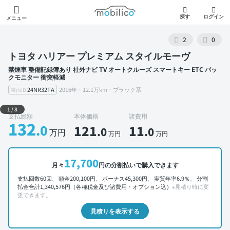
モビリコ
探す
ログイン
メニュー
2
0
トヨタ ハリアー プレミアム スタイルモーヴ
禁煙車 整備記録簿あり 社外ナビ TV オートクルーズ スマートキー ETC バッ
クモニター 衝突軽減
24NR32TA
2016年・12.1万km・ブラック系
車両ID
外装 左前
1
/
8
支払総額
本体価格
諸費用
132
.0
121
11
.0
.0
万円
万円
万円
17,700
月々
円の分割払いで購入できます
支払回数60回、 頭金200,100円、 ボーナス45,300円、 実質年率6.9％、 分割
払金合計1,340,576円（各種税金及び諸費用・オプション込）
※見積り時に変
更できます。
見積りを表示する