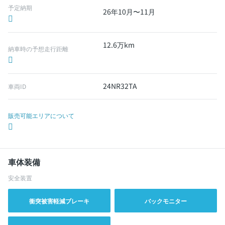
予定納期
26年10月〜11月
12.6万km
納車時の予想走行距離
24NR32TA
車両ID
販売可能エリアについて
車体装備
安全装置
衝突被害軽減ブレーキ
バックモニター