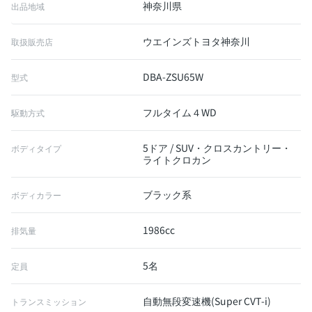
神奈川県
出品地域
ウエインズトヨタ神奈川
取扱販売店
DBA-ZSU65W
型式
フルタイム４WD
駆動方式
5ドア / SUV・クロスカントリー・
ボディタイプ
ライトクロカン
ブラック系
ボディカラー
1986cc
排気量
5名
定員
自動無段変速機(Super CVT-i)
トランスミッション