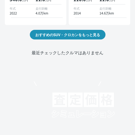
モニター ドライブレコーダ
ー 衝突軽減
年式
走行距離
年式
走行距離
2022
4.0万km
2014
14.6万km
おすすめのSUV・クロカンをもっと見る
最近チェックしたクルマはありません
モビリコでクルマを売りたい方
クルマの将来的な価値を予測！