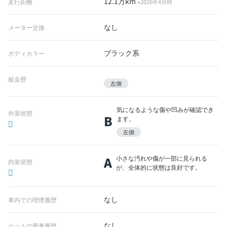
12.1万km
走行距離
※2026年4月時
なし
メーター交換
ブラック系
ボディカラー
板金歴
左側
気になるような傷や凹みが確認でき
外装状態
B
ます。
左側
A
小さな汚れや傷が一部に見られる
内装状態
が、全体的に状態は良好です。
なし
車内での喫煙履歴
なし
ペットの乗車履歴