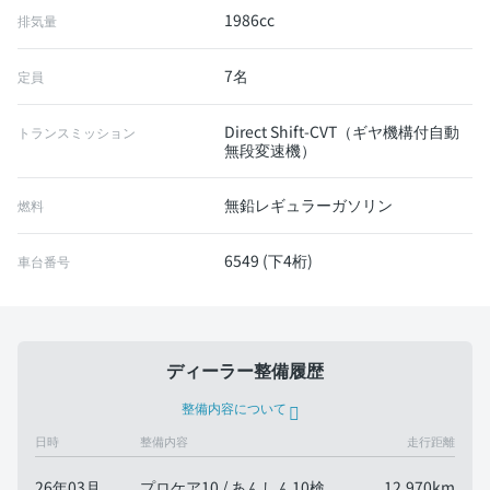
1986cc
排気量
7名
定員
Direct Shift-CVT（ギヤ機構付自動
トランスミッション
無段変速機）
無鉛レギュラーガソリン
燃料
6549 (下4桁)
車台番号
ディーラー整備履歴
整備内容について
日時
整備内容
走行距離
26年03月
プロケア10 / あんしん10検
12,970km