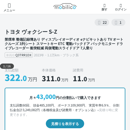
モビリコ
探す
ログイン
メニュー
22
1
トヨタ ヴォクシー S-Z
禁煙車 整備記録簿あり ディスプレイオーディオ ※ナビキットあり TV オート
クルーズ 3列シート スマートキー ETC 電動バックドア バックモニター ドラ
イブレコーダー 衝突軽減 両側電動スライドドア 7人乗り
Q3TRR1DX
2023年・1.1万km・ブラック系
車両ID
外装 左前
1
/
16
支払総額
本体価格
諸費用
322
.0
311
11
.0
.0
万円
万円
万円
43,000
月々
円の分割払いで購入できます
支払回数60回、 頭金485,100円、 ボーナス109,900円、 実質年率6.9％、 分割
払金合計3,249,082円（各種税金及び諸費用・オプション込）
※見積り時に変
更できます。
見積りを表示する