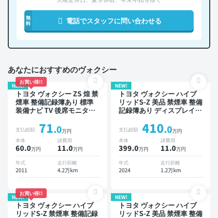
無
電話でスタッフに問い合わせる
料
あなたにおすすめのヴォクシー
お買い得!!
NEW!
NEW!
トヨタ ヴォクシー ZS 煌 禁
トヨタ ヴォクシー ハイブ
煙車 整備記録簿あり 標準
リッドS-Z 美品 禁煙車 整備
装備ナビ TV 後席モニター
記録簿あり ディスプレイオ
3列シート ETC バックモニ
ーディオ ※ナビキットあり
71
410
ター 両側電動スライドドア
TV 後席モニター ブライン
.0
.0
支払総額
支払総額
万円
万円
8人乗り
ドスポットモニター デジタ
本体
諸費用
本体
諸費用
ルインナーミラー オートク
60.0
11
.0
399.0
11
.0
万円
万円
万円
万円
ルーズ 3列シート スマート
キー ETC 電動バックドア
年式
走行距離
年式
走行距離
バックモニター 全方位カメ
2011
4.2万km
2024
1.2万km
ラ ドライブレコーダー 衝
突軽減 両側電動スライドド
ア 7人乗り
お買い得!!
NEW!
NEW!
トヨタ ヴォクシー ハイブ
トヨタ ヴォクシー ハイブ
リッドS-Z 禁煙車 整備記録
リッドS-Z 美品 禁煙車 整備