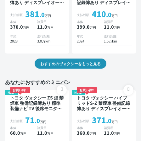
簿あり ディスプレイオーデ
記録簿あり ディスプレイオ
ィオ ※ナビキットあり TV
ーディオ ※ナビキットあり
381
410
後席モニター オートクルー
TV オートクルーズ 3列シー
.0
.0
支払総額
支払総額
万円
万円
ズ 3列シート スマートキー
ト スマートキー ETC 電動
本体
諸費用
本体
諸費用
ETC 電動バックドア バッ
バックドア バックモニター
370.0
11
.0
399.0
11
.0
万円
万円
万円
万円
クモニター ドライブレコー
衝突軽減 両側電動スライド
ダー 衝突軽減 両側電動ス
ドア 7人乗り
年式
走行距離
年式
走行距離
ライドドア 7人乗り
2023
3.0万km
2024
1.5万km
おすすめのヴォクシーをもっと見る
あなたにおすすめのミニバン
お買い得!!
お買い得!!
NEW!
NEW!
トヨタ ヴォクシー ZS 煌 禁
トヨタ ヴォクシー ハイブ
煙車 整備記録簿あり 標準
リッドS-Z 禁煙車 整備記録
装備ナビ TV 後席モニター
簿あり ディスプレイオーデ
3列シート ETC バックモニ
ィオ TV 後席モニター ブラ
71
371
ター 両側電動スライドドア
インドスポットモニター デ
.0
.0
支払総額
支払総額
万円
万円
8人乗り
ジタルインナーミラー オー
本体
諸費用
本体
諸費用
トクルーズ 3列シート スマ
60.0
11
.0
360.0
11
.0
万円
万円
万円
万円
ートキー ETC 電動バック
ドア バックモニター 全方