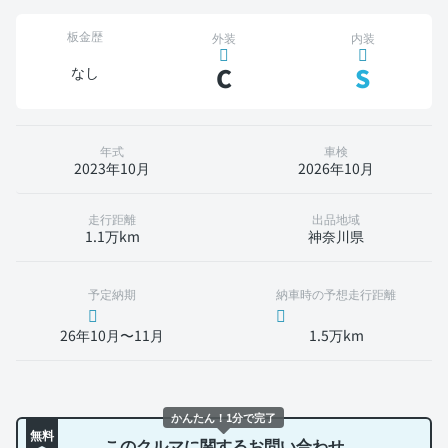
板金歴
外装
内装
C
S
なし
年式
車検
2023年10月
2026年10月
走行距離
出品地域
1.1万km
神奈川県
予定納期
納車時の予想走行距離
26年10月〜11月
1.5万km
かんたん！1分で完了
無料
このクルマに関するお問い合わせ