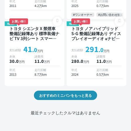
年式
走行距離
年式
走行距離
位カメラ ドライブレコーダ
2011
4.2万km
2025
0.7万km
ー 衝突軽減 両側電動スラ
イドドア 7人乗り
#ワンオーナー
#お問い合わせ歓迎
お買い得!!
お買い得!!
NEW!
NEW!
トヨタ シエンタ X 禁煙車
トヨタ ノア ハイブリッド
整備記録簿あり 標準装備ナ
S-G 整備記録簿あり ディス
ビ TV 3列シート スマート
プレイオーディオ ※ナビキ
キー バックモニター 7人乗
ットあり TV オートクルー
41
291
り
ズ 3列シート スマートキー
.0
.0
支払総額
支払総額
万円
万円
バックモニター ドライブレ
本体
諸費用
本体
諸費用
コーダー 衝突軽減 7人乗り
30.0
11
.0
280.0
11
.0
万円
万円
万円
万円
年式
走行距離
年式
走行距離
2013
8.7万km
2024
0.5万km
おすすめのミニバンをもっと見る
最近チェックしたクルマはありません