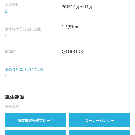
予定納期
26年10月〜11月
1.5万km
納車時の予想走行距離
Q3TRR1DX
車両ID
販売可能エリアについて
車体装備
安全装置
衝突被害軽減ブレーキ
コーナーセンサー