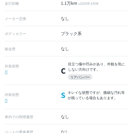
1.1万km
走行距離
※2026年3月時
なし
メーター交換
ブラック系
ボディカラー
なし
板金歴
目立つ傷や凹みがあり、外観を気に
外装状態
C
しない方向けです。
リアバンパー
S
キレイな状態ですが、微細な汚れ等
内装状態
が残っている場合もあります。
なし
車内での喫煙履歴
なし
ペットの乗車履歴