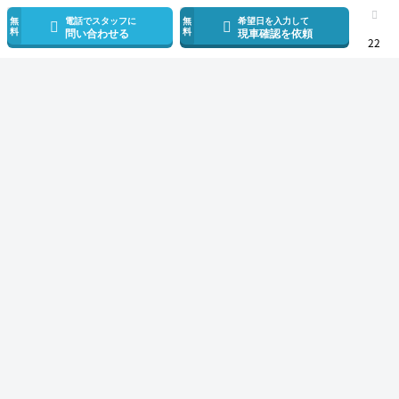
無
電話でスタッフに
無
希望日を入力して
料
料
問い合わせる
現車確認を依頼
22
スマホで新着情報を見逃さない
公式アプリを無料ダウンロード
モビリコ（クルマの個人売買）
中古車一覧
ヴォクシー
S-Z
トヨタ 
サービス規約とその他情報
販売可能エリア
運営会社