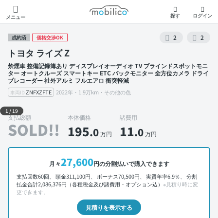
モビリコ
探す
ログイン
メニュー
2
2
成約済
価格交渉OK
トヨタ ライズ Z
禁煙車 整備記録簿あり ディスプレイオーディオ TV ブラインドスポットモニ
ター オートクルーズ スマートキー ETC バックモニター 全方位カメラ ドライ
ブレコーダー 社外アルミ フルエアロ 衝突軽減
ZNFXZFTE
2022年・1.9万km・その他の色
車両ID
外装 左前
1
/
19
支払総額
本体価格
諸費用
SOLD!!
195
11
.0
.0
万円
万円
27,600
月々
円の分割払いで購入できます
支払回数60回、 頭金311,100円、 ボーナス70,500円、 実質年率6.9％、 分割
払金合計2,086,376円（各種税金及び諸費用・オプション込）
※見積り時に変
更できます。
見積りを表示する