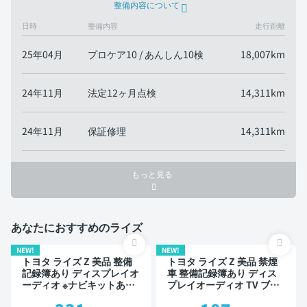
整備内容について
日時
整備内容
走行距離
25年04月
プロケア10 / あんしん10検
18,007km
24年11月
法定12ヶ月点検
14,311km
24年11月
保証修理
14,311km
もっと見る
あなたにおすすめのライズ
NEW!
NEW!
トヨタ ライズ Z 美品 整備
トヨタ ライズ Z 美品 禁煙
記録簿あり ディスプレイオ
車 整備記録簿あり ディス
ーディオ ※ナビキットあり
プレイオーディオ TV ブラ
TV ブラインドスポットモ
インドスポットモニター オ