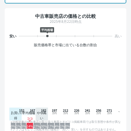
中古車販売店の価格との比較
2025年8月22日時点
平均相場
販売価格帯と市場に出ている台数の割合
152
167
182
197
212
226
241
256
271
お買い
平均相場
やや高
得
い
比較対象の中古車店が取り扱う車両とモビリコ掲載車両では取引形態や条件が異な
るため、グラフは参考情報です。
0%
1%
5%
14%
27%
30%
17%
4%
1%
0%
グラフはモビリコ掲載車両の価格が「高い、安い」を示すものではありません。