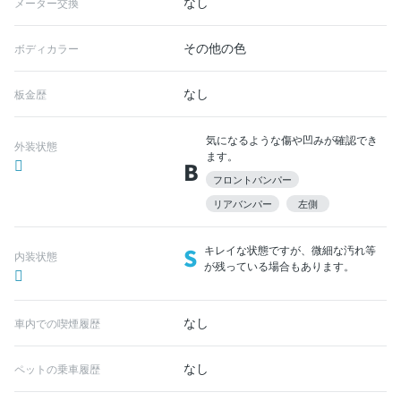
なし
メーター交換
その他の色
ボディカラー
なし
板金歴
気になるような傷や凹みが確認でき
外装状態
ます。
B
フロントバンパー
リアバンパー
左側
S
キレイな状態ですが、微細な汚れ等
内装状態
が残っている場合もあります。
なし
車内での喫煙履歴
なし
ペットの乗車履歴