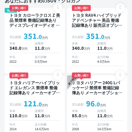
あなたにおすすめのSUV・クロカン
お買い得!!
お買い得!!
NEW!
トヨタ カローラクロス Z 美
トヨタ RAV4 ハイブリッド
品 禁煙車 整備記録簿あり
アドベンチャー 美品 整備
ディスプレイオーディオ ※
記録簿あり 販売店オプショ
ナビキットあり ブラインド
ンナビ TV ブラインドスポ
351
351
スポットモニター オートク
ットモニター デジタルイン
.0
.0
支払総額
支払総額
万円
万円
ルーズ スマートキー ETC
ナーミラー オートクルーズ
本体
諸費用
本体
諸費用
電動バックドア バックモニ
スマートキー ETC バック
340.0
11
.0
340.0
11
.0
万円
万円
万円
万円
ター 全方位カメラ ドライ
モニター ドライブレコーダ
ブレコーダー 衝突軽減
ー 衝突軽減
年式
走行距離
年式
走行距離
2022
0.9万km
2022
4.0万km
お買い得!!
お買い得!!
終了間近
トヨタ ハリアーハイブリッ
トヨタ ハリアー 240G Lパ
ド エレガンス 禁煙車 整備
ッケージ 禁煙車 整備記録
記録簿あり メーカーオプシ
簿あり メーカーオプション
ョンナビ TV スマートキー
ナビ TV ワイヤレスキー
121
96
ETC バックモニター ドラ
ETC サンルーフ バックモ
.0
.0
支払総額
支払総額
万円
万円
イブレコーダー
ニター ドライブレコーダー
本体
諸費用
本体
諸費用
110.0
11
.0
85.0
11
.0
万円
万円
万円
万円
年式
走行距離
年式
走行距離
2014
14.6万km
2008
14.0万km