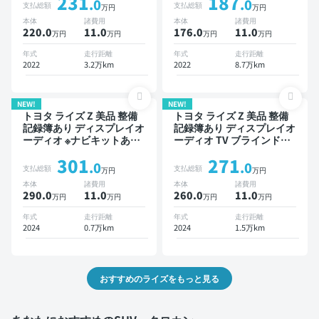
231
187
ニター オートクルーズ ス
ートクルーズ スマートキー
.0
.0
支払総額
支払総額
万円
万円
マートキー ETC バックモ
ETC バックモニター 全方
本体
諸費用
本体
諸費用
ニター 全方位カメラ ドラ
位カメラ ドライブレコーダ
220.0
11
.0
176.0
11
.0
万円
万円
万円
万円
イブレコーダー 衝突軽減
ー 衝突軽減
年式
走行距離
年式
走行距離
2022
3.2万km
2022
8.7万km
NEW!
NEW!
トヨタ ライズ Z 美品 整備
トヨタ ライズ Z 美品 整備
記録簿あり ディスプレイオ
記録簿あり ディスプレイオ
ーディオ ※ナビキットあり
ーディオ TV ブラインドス
TV ブラインドスポットモ
ポットモニター オートクル
301
271
ニター スマートキー ETC
ーズ スマートキー ETC バ
.0
.0
支払総額
支払総額
万円
万円
バックモニター ドライブレ
ックモニター 全方位カメラ
本体
諸費用
本体
諸費用
コーダー 衝突軽減
ドライブレコーダー 衝突軽
290.0
11
.0
260.0
11
.0
万円
万円
万円
万円
減
年式
走行距離
年式
走行距離
2024
0.7万km
2024
1.5万km
おすすめのライズをもっと見る