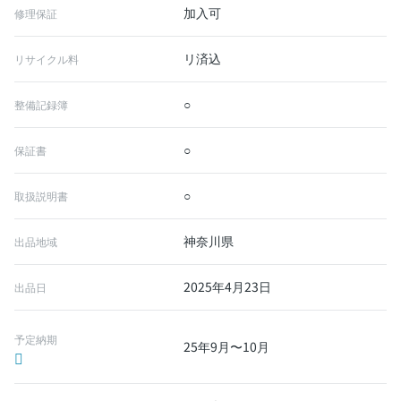
加入可
修理保証
リ済込
リサイクル料
○
整備記録簿
○
保証書
○
取扱説明書
神奈川県
出品地域
2025年4月23日
出品日
予定納期
25年9月〜10月