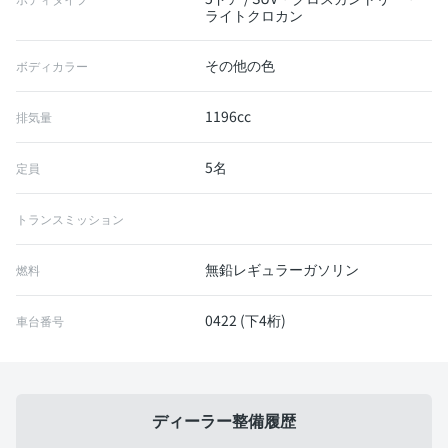
ライトクロカン
その他の色
ボディカラー
1196cc
排気量
5名
定員
トランスミッション
無鉛レギュラーガソリン
燃料
0422 (下4桁)
車台番号
ディーラー整備履歴