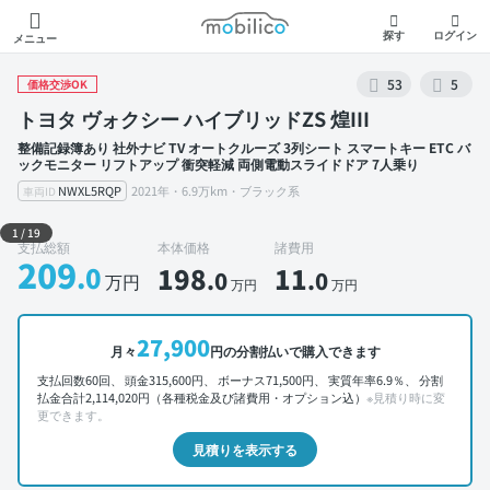
モビリコ
探す
ログイン
メニュー
53
5
価格交渉OK
トヨタ ヴォクシー ハイブリッドZS 煌III
整備記録簿あり 社外ナビ TV オートクルーズ 3列シート スマートキー ETC バ
ックモニター リフトアップ 衝突軽減 両側電動スライドドア 7人乗り
NWXL5RQP
2021年・6.9万km・ブラック系
車両ID
外装 左前
1
/
19
支払総額
本体価格
諸費用
209
.0
198
11
.0
.0
万円
万円
万円
27,900
月々
円の分割払いで購入できます
支払回数60回、 頭金315,600円、 ボーナス71,500円、 実質年率6.9％、 分割
払金合計2,114,020円（各種税金及び諸費用・オプション込）
※見積り時に変
更できます。
見積りを表示する