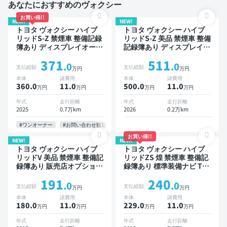
あなたにおすすめのヴォクシー
お買い得!!
NEW!
NEW!
トヨタ ヴォクシー ハイブ
トヨタ ヴォクシー ハイブ
リッドS-Z 禁煙車 整備記録
リッドS-Z 美品 禁煙車 整備
簿あり ディスプレイオーデ
記録簿あり ディスプレイオ
ィオ TV 後席モニター ブラ
ーディオ ※ナビキットあり
371
511
インドスポットモニター デ
TV ブラインドスポットモ
.0
.0
支払総額
支払総額
万円
万円
ジタルインナーミラー オー
ニター デジタルインナーミ
本体
諸費用
本体
諸費用
トクルーズ 3列シート スマ
ラー オートクルーズ 3列シ
360.0
11
.0
500.0
11
.0
万円
万円
万円
万円
ートキー ETC 電動バック
ート スマートキー ETC 電
ドア バックモニター 全方
動バックドア バックモニタ
年式
走行距離
年式
走行距離
位カメラ ドライブレコーダ
ー 全方位カメラ ドライブ
2025
0.7万km
2026
0.2万km
ー 衝突軽減 両側電動スラ
レコーダー 衝突軽減 両側
イドドア 7人乗り
電動スライドドア 7人乗り
#ワンオーナー
#お問い合わせ歓迎
お買い得!!
NEW!
NEW!
トヨタ ヴォクシー ハイブ
トヨタ ヴォクシー ハイブ
リッドV 美品 禁煙車 整備記
リッドZS 煌 禁煙車 整備記
録簿あり 販売店オプション
録簿あり 標準装備ナビ TV
ナビ TV 後席モニター オー
後席モニター オートクルー
191
240
トクルーズ 3列シート スマ
ズ 3列シート スマートキー
.0
.0
支払総額
支払総額
万円
万円
ートキー ETC バックモニ
ETC バックモニター ドラ
本体
諸費用
本体
諸費用
ター ドライブレコーダー
イブレコーダー 衝突軽減
180.0
11
.0
229.0
11
.0
万円
万円
万円
万円
衝突軽減 両側電動スライド
両側電動スライドドア 7人
ドア 7人乗り
乗り
年式
走行距離
年式
走行距離