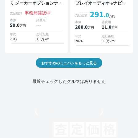
り メーカーオプションナビ
プレイオーディオ ※ナビキ
TV 3列シート スマートキー
ットあり TV オートクルー
291
事務局確認中
ETC バックモニター 7人乗
ズ 3列シート スマートキー
支払総額
.0
支払総額
万円
り
バックモニター ドライブレ
本体
諸費用
本体
諸費用
コーダー 衝突軽減 7人乗り
50.0
---
万円
280.0
11
.0
万円
万円
年式
走行距離
年式
走行距離
2012
1.1万km
2024
0.5万km
おすすめのミニバンをもっと見る
最近チェックしたクルマはありません
モビリコでクルマを売りたい方