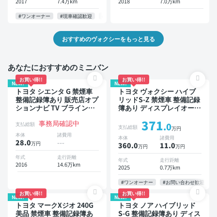
2017
7.4万km
2018
7.0万km
#ワンオーナー
#現車確認歓迎
#お問い合わせ歓迎
おすすめのヴォクシーをもっと見る
あなたにおすすめのミニバン
お買い得!!
お買い得!!
NEW!
NEW!
トヨタ シエンタ G 禁煙車
トヨタ ヴォクシー ハイブ
整備記録簿あり 販売店オプ
リッドS-Z 禁煙車 整備記録
ションナビ TV ブラインド
簿あり ディスプレイオーデ
スポットモニター 3列シー
ィオ TV 後席モニター ブラ
371
事務局確認中
ト スマートキー バックモ
インドスポットモニター デ
支払総額
.0
支払総額
万円
ニター ドライブレコーダー
ジタルインナーミラー オー
本体
諸費用
本体
諸費用
衝突軽減 両側電動スライド
トクルーズ 3列シート スマ
28.0
---
万円
360.0
11
.0
万円
万円
ドア 7人乗り
ートキー ETC 電動バック
ドア バックモニター 全方
年式
走行距離
年式
走行距離
2016
14.6万km
位カメラ ドライブレコーダ
2025
0.7万km
ー 衝突軽減 両側電動スラ
イドドア 7人乗り
#ワンオーナー
#お問い合わせ歓迎
お買い得!!
お買い得!!
NEW!
NEW!
トヨタ マークXジオ 240G
トヨタ ノア ハイブリッド
美品 禁煙車 整備記録簿あ
S-G 整備記録簿あり ディス