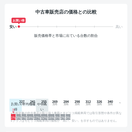
中古車販売店の価格との比較
お買い得
販売価格帯と市場に出ている台数の割合
227
241
255
269
284
298
312
326
340
お買い
平均相場
やや高
得
い
比較対象の中古車店が取り扱う車両とモビリコ掲載車両では取引形態や条件が異な
るため、グラフは参考情報です。
1%
3%
7%
18%
17%
32%
16%
5%
2%
0%
グラフはモビリコ掲載車両の価格が「高い、安い」を示すものではありません。