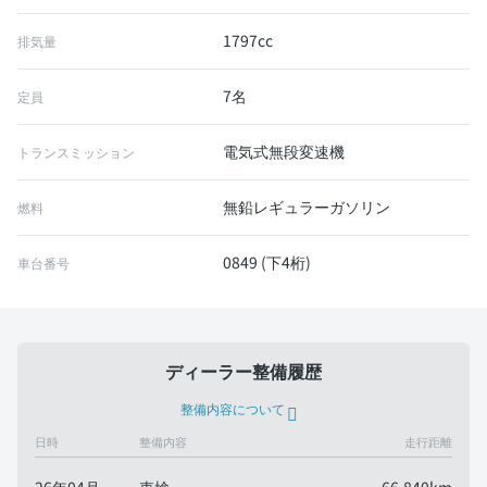
1797cc
排気量
7名
定員
電気式無段変速機
トランスミッション
無鉛レギュラーガソリン
燃料
0849 (下4桁)
車台番号
ディーラー整備履歴
整備内容について
日時
整備内容
走行距離