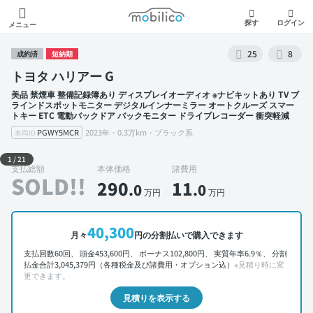
モビリコ
探す
ログイン
メニュー
25
8
成約済
短納期
トヨタ ハリアー G
美品 禁煙車 整備記録簿あり ディスプレイオーディオ ※ナビキットあり TV ブ
ラインドスポットモニター デジタルインナーミラー オートクルーズ スマー
トキー ETC 電動バックドア バックモニター ドライブレコーダー 衝突軽減
PGWY5MCR
2023年・0.3万km・ブラック系
車両ID
外装 左前
1
/
21
支払総額
本体価格
諸費用
SOLD!!
290
11
.0
.0
万円
万円
40,300
月々
円の分割払いで購入できます
支払回数60回、 頭金453,600円、 ボーナス102,800円、 実質年率6.9％、 分割
払金合計3,045,379円（各種税金及び諸費用・オプション込）
※見積り時に変
更できます。
見積りを表示する