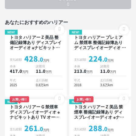
あなたにおすすめのハリアー
NEW!
NEW!
トヨタ ハリアー Z 美品 整
トヨタ ハリアー プレミア
備記録簿あり ディスプレイ
ム 禁煙車 整備記録簿あり
オーディオ ※ナビキットあ
ディスプレイオーディオ ※
り TV ブラインドスポット
ナビキットあり TV オート
428
224
モニター デジタルインナー
クルーズ ワイヤレスキー
.0
.0
支払総額
支払総額
万円
万円
ミラー オートクルーズ ス
スマートキー ETC 電動バ
本体
諸費用
本体
諸費用
マートキー ETC 電動バッ
ックドア バックモニター
417.0
11
.0
213.0
11
.0
万円
万円
万円
万円
クドア バックモニター ド
ドライブレコーダー 衝突軽
ライブレコーダー フルエア
減
年式
走行距離
年式
走行距離
ロ 衝突軽減
2025
0.8万km
2018
3.6万km
お買い得!!
お買い得!!
NEW!
NEW!
トヨタ ハリアー G 禁煙車
トヨタ ハリアー Z 美品 禁
ディスプレイオーディオ ※
煙車 整備記録簿あり ディ
ナビキットあり TV オート
スプレイオーディオ ※ナビ
クルーズ スマートキー 電
キットあり TV ブラインド
261
288
動バックドア ドライブレコ
スポットモニター デジタル
.0
.0
支払総額
支払総額
万円
万円
ーダー 衝突軽減
インナーミラー オートクル
本体
諸費用
本体
諸費用