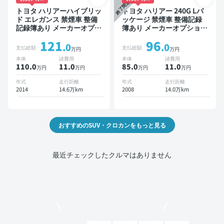
終了間近
トヨタ ハリアーハイブリッ
トヨタ ハリアー 240G Lパ
ド エレガンス 禁煙車 整備
ッケージ 禁煙車 整備記録
記録簿あり メーカーオプシ
簿あり メーカーオプション
ョンナビ TV スマートキー
ナビ TV ワイヤレスキー
121
96
ETC バックモニター ドラ
ETC サンルーフ バックモ
.0
.0
支払総額
支払総額
万円
万円
イブレコーダー
ニター ドライブレコーダー
本体
諸費用
本体
諸費用
110.0
11
.0
85.0
11
.0
万円
万円
万円
万円
年式
走行距離
年式
走行距離
2014
14.6万km
2008
14.0万km
おすすめのSUV・クロカンをもっと見る
最近チェックしたクルマはありません
モビリコでクルマを売りたい方