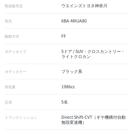
ウエインズトヨタ神奈川
取扱販売店
6BA-MXUA80
型式
FF
駆動方式
5ドア / SUV・クロスカントリー・
ボディタイプ
ライトクロカン
ブラック系
ボディカラー
1986cc
排気量
5名
定員
Direct Shift-CVT（ギヤ機構付自動
トランスミッション
無段変速機）