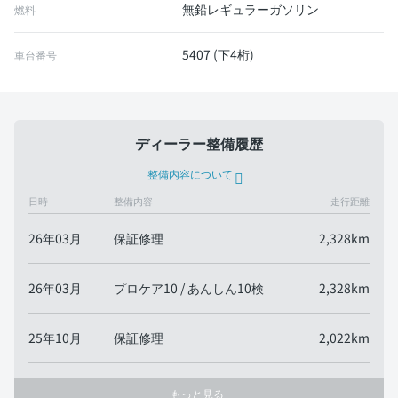
無鉛レギュラーガソリン
燃料
5407 (下4桁)
車台番号
ディーラー整備履歴
整備内容について
日時
整備内容
走行距離
26年03月
保証修理
2,328km
26年03月
プロケア10 / あんしん10検
2,328km
25年10月
保証修理
2,022km
もっと見る