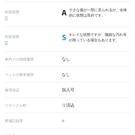
A
小さな傷が一部に見られるが、全体
外装状態
的に状態は良好です。
S
キレイな状態ですが、微細な汚れ等
内装状態
が残っている場合もあります。
なし
車内での喫煙履歴
なし
ペットの乗車履歴
加入可
修理保証
リ済込
リサイクル料
○
整備記録簿