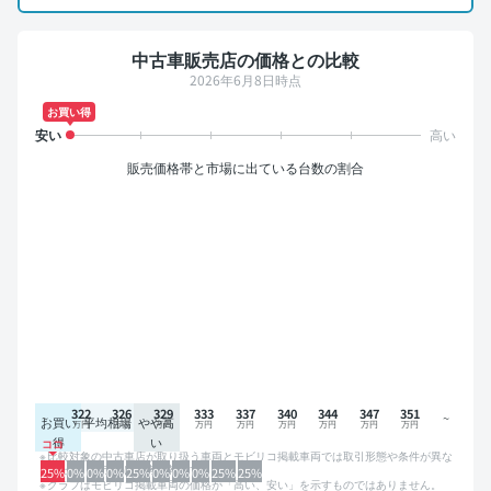
中古車販売店の価格との比較
2026年6月8日時点
お買い得
販売価格帯と市場に出ている台数の割合
322
326
329
333
337
340
344
347
351
お買い
平均相場
やや高
得
い
比較対象の中古車店が取り扱う車両とモビリコ掲載車両では取引形態や条件が異な
るため、グラフは参考情報です。
25%
0%
0%
0%
25%
0%
0%
0%
25%
25%
グラフはモビリコ掲載車両の価格が「高い、安い」を示すものではありません。