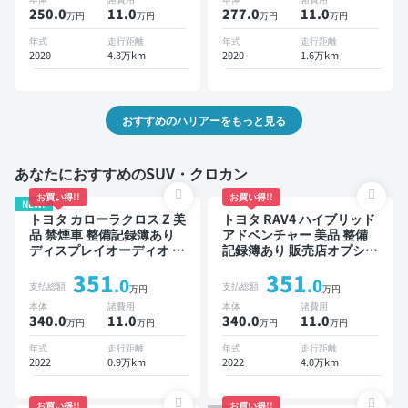
ーズ スマートキー ETC サ
250.0
11
.0
277.0
11
.0
万円
万円
万円
万円
ンルーフ バックモニター
全方位カメラ ドライブレコ
年式
走行距離
年式
走行距離
ーダー 衝突軽減
2020
4.3万km
2020
1.6万km
おすすめのハリアーをもっと見る
あなたにおすすめのSUV・クロカン
お買い得!!
お買い得!!
NEW!
トヨタ カローラクロス Z 美
トヨタ RAV4 ハイブリッド
品 禁煙車 整備記録簿あり
アドベンチャー 美品 整備
ディスプレイオーディオ ※
記録簿あり 販売店オプショ
ナビキットあり ブラインド
ンナビ TV ブラインドスポ
351
351
スポットモニター オートク
ットモニター デジタルイン
.0
.0
支払総額
支払総額
万円
万円
ルーズ スマートキー ETC
ナーミラー オートクルーズ
本体
諸費用
本体
諸費用
電動バックドア バックモニ
スマートキー ETC バック
340.0
11
.0
340.0
11
.0
万円
万円
万円
万円
ター 全方位カメラ ドライ
モニター ドライブレコーダ
ブレコーダー 衝突軽減
ー 衝突軽減
年式
走行距離
年式
走行距離
2022
0.9万km
2022
4.0万km
お買い得!!
お買い得!!