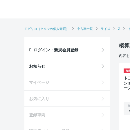
モビリコ（クルマの個人売買）
中古車一覧
ライズ
Z
概算
ログイン・新規会員登録
内容を
お知らせ
短
トヨタ ライ
マイページ
シ
ー
ダ
お気に入り
登録車両