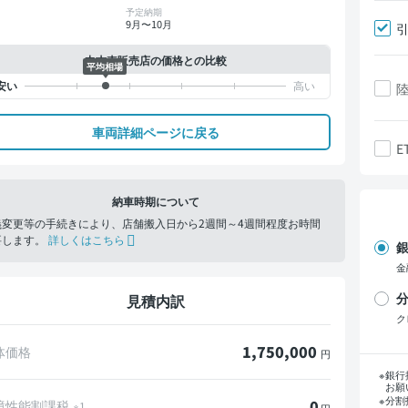
予定納期
9月〜10月
中古車販売店の価格との比較
平均相場
車両詳細ページに戻る
E
納車時期について
義変更等の手続きにより、店舗搬入日から2週間～4週間程度お時間
要します。
詳しくはこちら
銀
金
分
見積内訳
ク
1,750,000
体価格
円
支
銀行
お願
分割
0
境性能割課税
※1