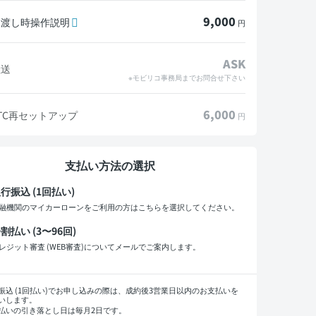
9,000
引渡し時操作説明
円
ASK
陸送
※モビリコ事務局までお問合せ下さい
6,000
TC再セットアップ
円
支払い方法の選択
行振込 (1回払い)
融機関のマイカーローンをご利用の方はこちらを選択してください。
割払い (3〜96回)
レジット審査 (WEB審査)についてメールでご案内します。
払い回数
振込 (1回払い)でお申し込みの際は、成約後3営業日以内のお支払いを
いします。
払いの引き落とし日は毎月2日です。