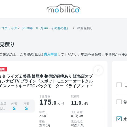
モビリコ
トヨタ ライズ Z（2020年・0.5万km・その他の色）
概算見積り
見積り
ご確認の上、ご希望の場合は
購入申請
してください。申請を受領後、事務局から手
納期
ズ Z 美品 禁煙車 整備記録簿あり 販売店オプ
ョンナビ TV ブラインドスポットモニター オートクル
ズ スマートキー ETC バックモニター ドライブレコー
ー 衝突軽減
本体価格
諸費用
175
.0
11
.0
万円
万円
板金歴
外装
内装
S
S
なし
年式
走行距離
2020
0.5万km
車検
出品地域
27年5月
神奈川県