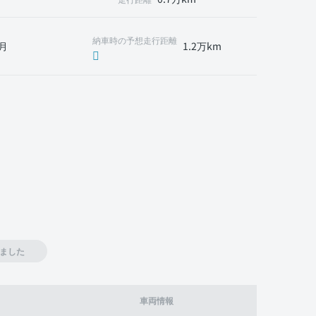
納車時の予想走行距離
月
1.2万km
ました
車両情報