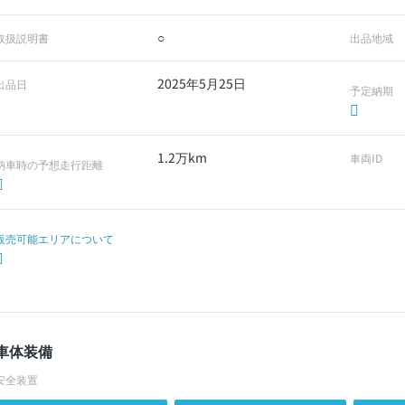
○
取扱説明書
出品地域
2025年5月25日
出品日
予定納期
1.2万km
車両ID
納車時の予想走行距離
販売可能エリアについて
車体装備
安全装置