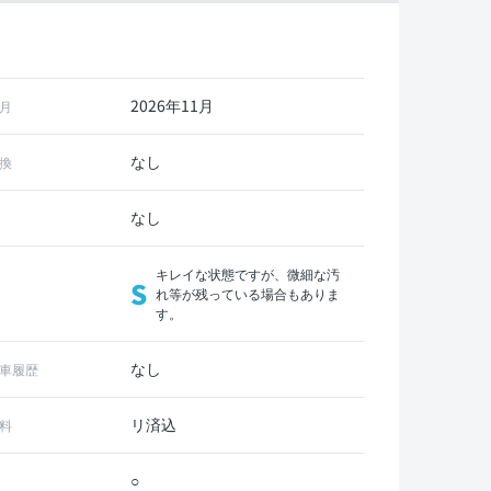
2026年11月
月
なし
換
なし
キレイな状態ですが、微細な汚
S
れ等が残っている場合もありま
す。
なし
車履歴
リ済込
料
○