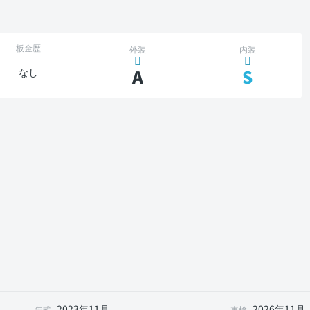
板金歴
外装
内装
A
S
なし
2023年11月
2026年11月
年式
車検