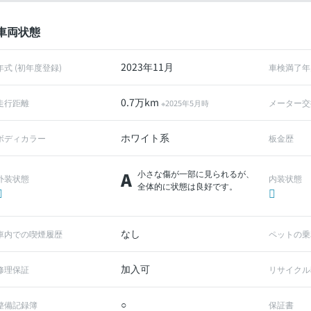
車両状態
2023年11月
年式 (初年度登録)
車検満了年
0.7万km
走行距離
メーター交
※2025年5月時
ホワイト系
ボディカラー
板金歴
A
小さな傷が一部に見られるが、
外装状態
内装状態
全体的に状態は良好です。
なし
車内での喫煙履歴
ペットの乗
加入可
修理保証
リサイクル
○
整備記録簿
保証書