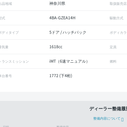
神奈川県
出品地域
取扱販売店
4BA-GZEA14H
型式
駆動方式
5ドア / ハッチバック
ボディタイプ
ボディカラ
1618cc
排気量
定員
iMT（6速マニュアル）
トランスミッション
燃料
1772 (下4桁)
車台番号
ディーラー整備履
整備内容について
日時
整備内容