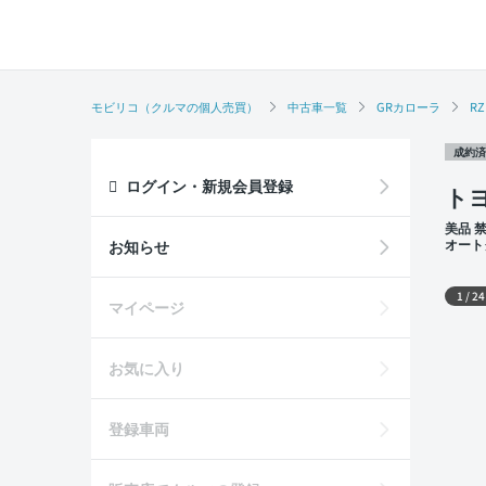
モビリコ（クルマの個人売買）
中古車一覧
GRカローラ
RZ
成約済
ログイン・新規会員登録
トヨ
美品 
オート
お知らせ
外装
1
/
24
マイページ
お気に入り
登録車両