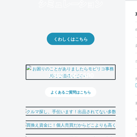
クルマの将来的な価値を予測！
出品や下取りの際の参考に。
くわしくはこちら
0800-500-5500
よくあるご質問はこちら