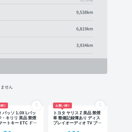
9,538km
6,819km
3,934km
りません
得!!
お買い得!!
 パッソ 1.0X Lパッ
トヨタ ヤリス Z 美品 禁煙
・キリリ 美品 禁煙
車 整備記録簿あり ディス
マートキー ETC ドラ
プレイオーディオ TV ブラ
レコーダー
インドスポットモニター