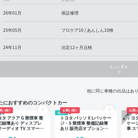
26年01月
保証修理
25年05月
プロケア10 / あんしん10検
24年11月
法定12ヶ月点検
もっと見る
他に同じ車種の出品はあ
たにおすすめのコンパクトカー
買い得!!
お買い得!!
お買い
NEW!
終了間近
タ アクア G 禁煙車 整
トヨタ パッソ X Lパッケー
トヨタ
記録簿あり ディスプレ
ジ・S 禁煙車 整備記録簿
ケージ
オーディオ TV スマート
あり 販売店オプションナ
車 ス
ー ETC バックモニター
ビ TV スマートキー ETC
イブ