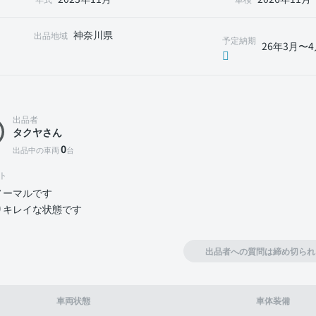
神奈川県
出品地域
予定納期
26年3月〜4
出品者
タクヤさん
0
出品中の車両
台
ト
ノーマルです
りキレイな状態です
出品者への質問は締め切られ
車両状態
車体装備