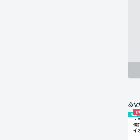
あな
お
NEW!
トヨ
備
イ
キ