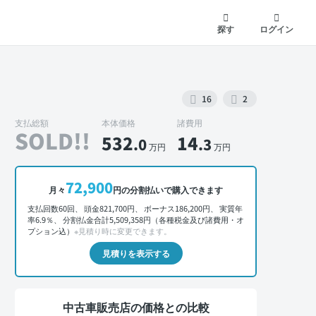
探す
ログイン
16
2
支払総額
本体価格
諸費用
SOLD!!
532
14
.0
.3
万円
万円
外装 正面
72,900
月々
円の分割払いで購入できます
支払回数60回、 頭金821,700円、 ボーナス186,200円、 実質年
率6.9％、 分割払金合計5,509,358円（各種税金及び諸費用・オ
プション込）
※見積り時に変更できます。
見積りを表示する
中古車販売店の価格との比較