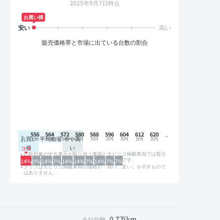
2025年9月7日時点
お買い得
販売価格帯と市場に出ている台数の割合
556
564
572
580
588
596
604
612
620
お買い
平均相場
やや高
得
い
比較対象の中古車店が取り扱う車両とモビリコ掲載車両では取引
形態や条件が異なるため、グラフは参考情報です。
14%
0%
14%
7%
14%
14%
7%
14%
7%
7%
グラフはモビリコ掲載車両の価格が「高い、安い」を示すもので
はありません。
0.7万km
走行距離