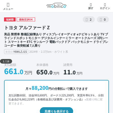
モビリコ
探す
ログイン
メニュー
2
0
短納期
価格交渉OK
トヨタ アルファード Z
美品 禁煙車 整備記録簿あり ディスプレイオーディオ ※ナビキットあり TV ブ
ラインドスポットモニター デジタルインナーミラー オートクルーズ 3列シー
ト スマートキー ETC サンルーフ 電動バックドア バックモニター ドライブレ
コーダー 衝突軽減 7人乗り
Y6WLZJ1S
2024年・2.3万km・ホワイト系
車両ID
外装 左前
1
/
18
支払総額
本体価格
諸費用
661
.0
650
11
.0
.0
万円
万円
万円
88,200
月々
円の分割払いで購入できます
支払回数60回、 頭金993,600円、 ボーナス225,200円、 実質年率6.9％、 分割
払金合計6,662,219円（各種税金及び諸費用・オプション込）
※見積り時に変
更できます。
見積りを表示する