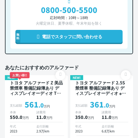
0800-500-5500
応対時間：10時～18時
火曜定休日、夏季休暇、年末年始を除く
無
電話でスタッフに問い合わせる
料
あなたにおすすめのアルファード
お買い得!!
NEW!
NEW!
トヨタ アルファード Z 美品
トヨタ アルファード 2.5S
禁煙車 整備記録簿あり デ
禁煙車 整備記録簿あり デ
ィスプレイオーディオ TV
ィスプレイオーディオ ※ナ
後席モニター ブラインドス
ビキットあり TV 後席モニ
561
361
ポットモニター デジタルイ
ター ブラインドスポットモ
.0
.0
支払総額
支払総額
万円
万円
ンナーミラー オートクルー
ニター デジタルインナーミ
本体
諸費用
本体
諸費用
ズ 3列シート スマートキー
ラー オートクルーズ 3列シ
550.0
11
.0
350.0
11
.0
万円
万円
万円
万円
ETC サンルーフ 電動バッ
ート スマートキー ETC サ
クドア バックモニター 全
ンルーフ バックモニター
年式
走行距離
年式
走行距離
方位カメラ ドライブレコー
ドライブレコーダー 衝突軽
2023
2.9万km
2023
6.8万km
ダー 衝突軽減 両側電動ス
減 両側電動スライドドア 7