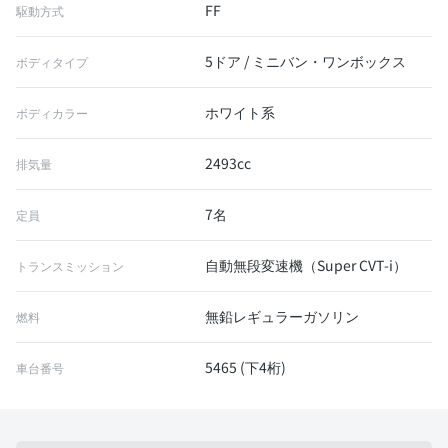
FF
駆動方式
5ドア / ミニバン・ワンボックス
ボディタイプ
ホワイト系
ボディカラー
2493cc
排気量
7名
定員
自動無段変速機（Super CVT-i）
トランスミッション
無鉛レギュラーガソリン
燃料
5465 (下4桁)
車台番号