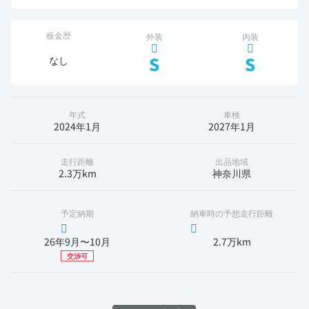
板金歴
外装
内装
S
S
なし
年式
車検
2024年1月
2027年1月
走行距離
出品地域
2.3万km
神奈川県
予定納期
納車時の予想走行距離
26年9月〜10月
2.7万km
交渉可