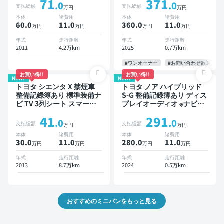
71
371
ター 両側電動スライドドア
インドスポットモニター デ
.0
.0
支払総額
支払総額
万円
万円
8人乗り
ジタルインナーミラー オー
本体
諸費用
本体
諸費用
トクルーズ 3列シート スマ
60.0
11
.0
360.0
11
.0
万円
万円
万円
万円
ートキー ETC 電動バック
ドア バックモニター 全方
年式
走行距離
年式
走行距離
位カメラ ドライブレコーダ
2011
4.2万km
2025
0.7万km
ー 衝突軽減 両側電動スラ
イドドア 7人乗り
#ワンオーナー
#お問い合わせ歓迎
お買い得!!
お買い得!!
NEW!
NEW!
トヨタ シエンタ X 禁煙車
トヨタ ノア ハイブリッド
整備記録簿あり 標準装備ナ
S-G 整備記録簿あり ディス
ビ TV 3列シート スマート
プレイオーディオ ※ナビキ
キー バックモニター 7人乗
ットあり TV オートクルー
41
291
り
ズ 3列シート スマートキー
.0
.0
支払総額
支払総額
万円
万円
バックモニター ドライブレ
本体
諸費用
本体
諸費用
コーダー 衝突軽減 7人乗り
30.0
11
.0
280.0
11
.0
万円
万円
万円
万円
年式
走行距離
年式
走行距離
2013
8.7万km
2024
0.5万km
おすすめのミニバンをもっと見る