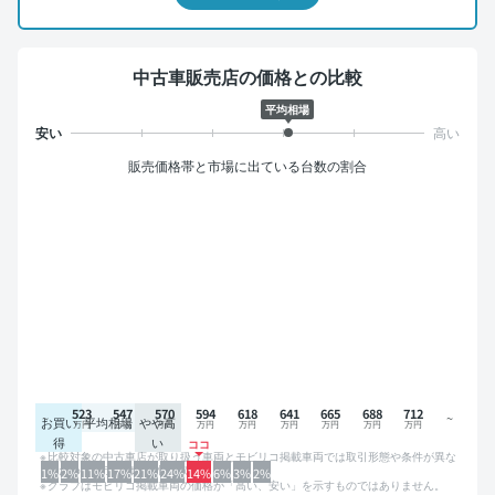
中古車販売店の価格との比較
平均相場
販売価格帯と市場に出ている台数の割合
523
547
570
594
618
641
665
688
712
お買い
平均相場
やや高
得
い
比較対象の中古車店が取り扱う車両とモビリコ掲載車両では取引形態や条件が異な
るため、グラフは参考情報です。
1%
2%
11%
17%
21%
24%
14%
6%
3%
2%
グラフはモビリコ掲載車両の価格が「高い、安い」を示すものではありません。