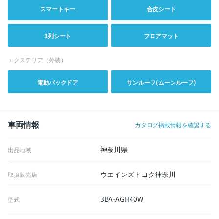
スマートキー
合皮シート
3列シート
フロアマット
エクステリア（外装）
電動バックドア
サンルーフ(ムーンルーフ)
車両情報
カタログ掲載情報を確認する
神奈川県
出品地域
ウエインズトヨタ神奈川
取扱販売店
3BA-AGH40W
型式