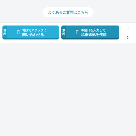
よくあるご質問はこちら
無
電話でスタッフに
無
希望日を入力して
料
料
問い合わせる
現車確認を依頼
2
スマホで新着情報を見逃さない
公式アプリを無料ダウンロード
モビリコ（クルマの個人売買）
中古車一覧
アルファード
Z
トヨタ 
サービス規約とその他情報