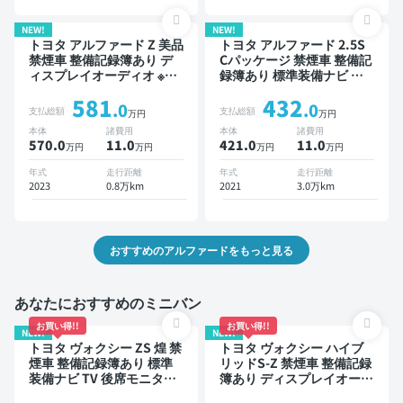
ライドドア 7人乗り
人乗り
NEW!
NEW!
トヨタ アルファード Z 美品
トヨタ アルファード 2.5S
禁煙車 整備記録簿あり デ
Cパッケージ 禁煙車 整備記
ィスプレイオーディオ ※ナ
録簿あり 標準装備ナビ 本
ビキットあり TV ブライン
革シート TV 後席モニター
581
432
ドスポットモニター デジタ
ブラインドスポットモニタ
.0
.0
支払総額
支払総額
万円
万円
ルインナーミラー オートク
ー デジタルインナーミラー
本体
諸費用
本体
諸費用
ルーズ スマートキー ETC
オートクルーズ 3列シート
570.0
11
.0
421.0
11
.0
万円
万円
万円
万円
電動バックドア バックモニ
ワイヤレスキー スマートキ
ター 全方位カメラ ドライ
ー ETC サンルーフ 電動バ
年式
走行距離
年式
走行距離
ブレコーダー 衝突軽減 両
ックドア バックモニター
2023
0.8万km
2021
3.0万km
側電動スライドドア 7人乗
ドライブレコーダー 社外ア
り
ルミ 衝突軽減 両側電動ス
ライドドア 7人乗り
おすすめのアルファードをもっと見る
あなたにおすすめのミニバン
お買い得!!
お買い得!!
NEW!
NEW!
トヨタ ヴォクシー ZS 煌 禁
トヨタ ヴォクシー ハイブ
煙車 整備記録簿あり 標準
リッドS-Z 禁煙車 整備記録
装備ナビ TV 後席モニター
簿あり ディスプレイオーデ
3列シート ETC バックモニ
ィオ TV 後席モニター ブラ