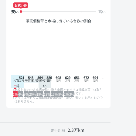
お買い得
販売価格帯と市場に出ている台数の割合
521
543
564
586
608
629
651
672
694
お買い
平均相場
やや高
得
い
比較対象の中古車店が取り扱う車両とモビリコ掲載車両では取引
形態や条件が異なるため、グラフは参考情報です。
1%
4%
9%
20%
19%
19%
13%
9%
2%
3%
グラフはモビリコ掲載車両の価格が「高い、安い」を示すもので
はありません。
2.3万km
走行距離