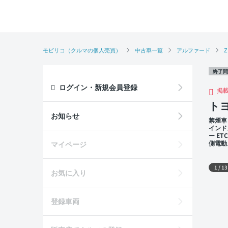
モビリコ（クルマの個人売買）
中古車一覧
アルファード
Z
終了間
ログイン・新規会員登録
掲
トヨ
お知らせ
禁煙車
インド
ー E
側電動
マイページ
外装
1
/
13
お気に入り
登録車両