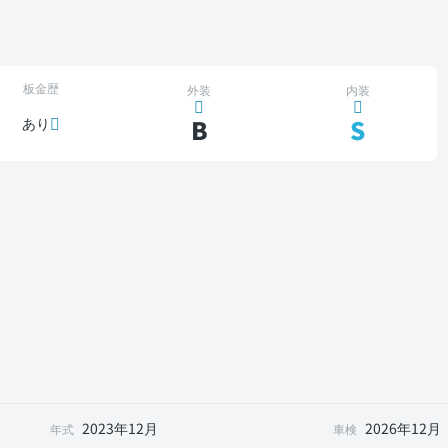
板金歴
外装
内装
B
S
あり
2023年12月
2026年12月
年式
車検