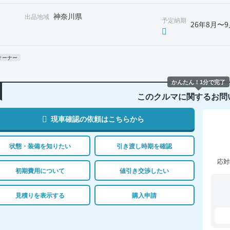
神奈川県
出品地域
予定納期
26年8月〜9
オーナー
かんたん！1分で完了
このクルマに関するお問
現車確認の依頼はこちらから
状態・装備を知りたい
引き渡し時期を確認
応対
初期費用について
値引き交渉したい
見積りを表示する
購入申請