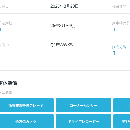
2026年3月20日
出品日
掲載期間
予定納期
納車時の予
26年8月〜9月
Q9EWVWKW
車両ID
販売可能エ
車体装備
安全装置
衝突被害軽減ブレーキ
コーナーセンサー
全方位カメラ
ドライブレコーダー
デジ