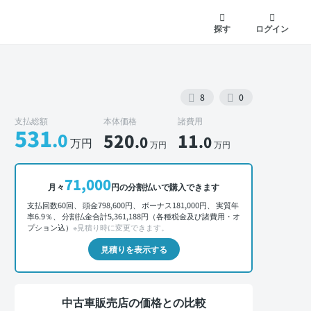
探す
ログイン
8
0
支払総額
本体価格
諸費用
531
.0
520
11
.0
.0
万円
万円
万円
71,000
月々
円の分割払いで購入できます
外装 正面
支払回数60回、 頭金798,600円、 ボーナス181,000円、 実質年
率6.9％、 分割払金合計5,361,188円（各種税金及び諸費用・オ
プション込）
※見積り時に変更できます。
見積りを表示する
中古車販売店の価格との比較