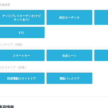
快適装置
ディスプレイオーディオ(ナビ
純正オーディオ
キットあり)
ETC
インテリア（内装）
スマートキー
合皮シート
エクステリア（外装）
両側電動スライドドア
電動バックドア
車両情報