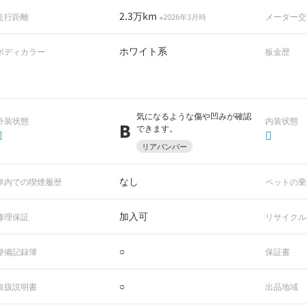
2.3万km
走行距離
メーター交
※2026年3月時
ホワイト系
ボディカラー
板金歴
気になるような傷や凹みが確認
外装状態
内装状態
B
できます。
リアバンパー
なし
車内での喫煙履歴
ペットの乗
加入可
修理保証
リサイクル
○
整備記録簿
保証書
○
取扱説明書
出品地域