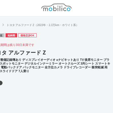
モビリコ
トヨタ アルファード Z（2023年・2.3万km・ホワイト系）
近
短納期
価格交渉OK
載期間は残り30日未満です
タ アルファード Z
 整備記録簿あり ディスプレイオーディオ ※ナビキットあり TV 後席モニター ブラ
スポットモニター デジタルインナーミラー オートクルーズ 3列シート スマートキ
TC 電動バックドア バックモニター 全方位カメラ ドライブレコーダー 衝突軽減 両
スライドドア 7人乗り
 左前