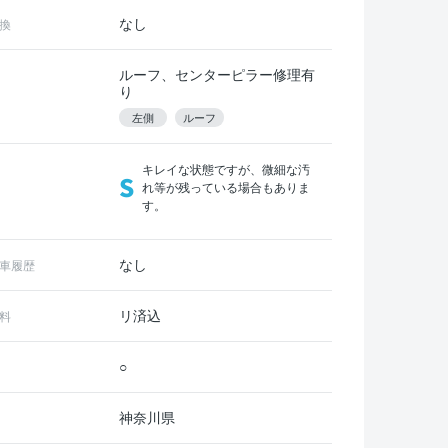
なし
換
ルーフ、センターピラー修理有
り
左側
ルーフ
キレイな状態ですが、微細な汚
S
れ等が残っている場合もありま
す。
なし
車履歴
リ済込
料
○
神奈川県