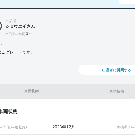
出品者
ショウエイさん
1
出品中の車両
台
ト
のＺグレードです。
出品者に質問する
車両状態
車体装備
車両状態
2023年12月
年式 (初年度登録)
車検満了年