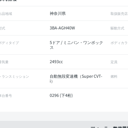
神奈川県
出品地域
取扱販売店
3BA-AGH40W
型式
駆動方式
5ドア / ミニバン・ワンボック
ボディタイプ
ボディカラ
ス
2493cc
排気量
定員
自動無段変速機（Super CVT-
トランスミッション
燃料
i）
0296 (下4桁)
車台番号