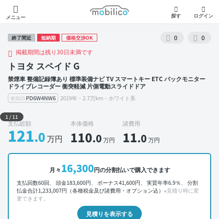
モビリコ
探す
ログイン
メニュー
0
0
終了間近
短納期
価格交渉OK
掲載期間は残り30日未満です
トヨタ スペイド G
禁煙車 整備記録簿あり 標準装備ナビ TV スマートキー ETC バックモニター
ドライブレコーダー 衝突軽減 片側電動スライドドア
PD6W4NW6
2019年・2.7万km・ホワイト系
車両ID
外装 左前
1
/
11
支払総額
本体価格
諸費用
121
.0
110
11
.0
.0
万円
万円
万円
16,300
月々
円の分割払いで購入できます
支払回数60回、 頭金183,600円、 ボーナス41,600円、 実質年率6.9％、 分割
払金合計1,233,007円（各種税金及び諸費用・オプション込）
※見積り時に変
更できます。
見積りを表示する