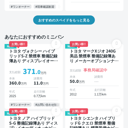
#ワンオーナー
#現車確認歓迎
#お問い合わせ歓迎
おすすめのスペイドをもっと見る
あなたにおすすめのミニバン
お買い得!!
お買い得!!
NEW!
NEW!
トヨタ ヴォクシー ハイブ
トヨタ マークXジオ 240G
リッドS-Z 禁煙車 整備記録
美品 禁煙車 整備記録簿あ
簿あり ディスプレイオーデ
り メーカーオプションナビ
ィオ TV 後席モニター ブラ
TV 3列シート スマートキー
371
事務局確認中
インドスポットモニター デ
ETC バックモニター 7人乗
.0
支払総額
支払総額
万円
ジタルインナーミラー オー
り
本体
諸費用
本体
諸費用
トクルーズ 3列シート スマ
50.0
---
万円
360.0
11
.0
万円
万円
ートキー ETC 電動バック
ドア バックモニター 全方
年式
走行距離
年式
走行距離
位カメラ ドライブレコーダ
2012
1.1万km
2025
0.7万km
ー 衝突軽減 両側電動スラ
イドドア 7人乗り
#ワンオーナー
#お問い合わせ歓迎
お買い得!!
お買い得!!
NEW!
NEW!
トヨタ ノア ハイブリッド
トヨタ シエンタ ハイブリ
S-G 整備記録簿あり ディス
ッドG クエロ 禁煙車 整備
プレイオーディオ ※ナビキ
記録簿あり 標準装備ナビ