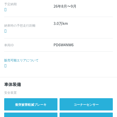
予定納期
26年8月〜9月
3.0万km
納車時の予想走行距離
PD6W4NW6
車両ID
販売可能エリアについて
車体装備
安全装置
衝突被害軽減ブレーキ
コーナーセンサー