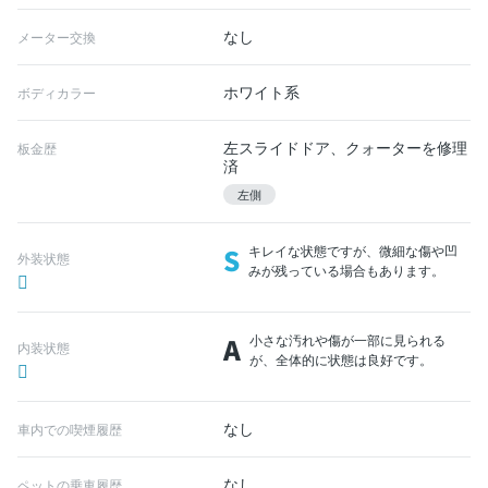
なし
メーター交換
ホワイト系
ボディカラー
左スライドドア、クォーターを修理
板金歴
済
左側
S
キレイな状態ですが、微細な傷や凹
外装状態
みが残っている場合もあります。
A
小さな汚れや傷が一部に見られる
内装状態
が、全体的に状態は良好です。
なし
車内での喫煙履歴
なし
ペットの乗車履歴