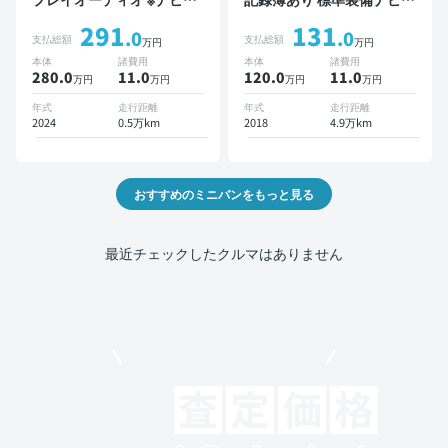
ットあり TV オートクルー
TV スマートキー ETC バッ
291
131
ズ 3列シート スマートキー
クモニター ドライブレコー
.0
.0
支払総額
支払総額
万円
万円
バックモニター ドライブレ
ダー 衝突軽減 両側電動ス
本体
諸費用
本体
諸費用
コーダー 衝突軽減 7人乗り
ライドドア
280.0
11
.0
120.0
11
.0
万円
万円
万円
万円
年式
走行距離
年式
走行距離
2024
0.5万km
2018
4.9万km
おすすめのミニバンをもっと見る
最近チェックしたクルマはありません
モビリコでクルマを売りたい方