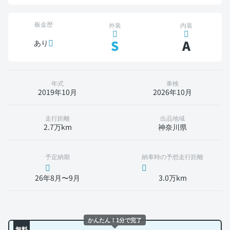
板金歴
外装
内装
S
A
あり
年式
車検
2019年10月
2026年10月
走行距離
出品地域
2.7万km
神奈川県
予定納期
納車時の予想走行距離
26年8月〜9月
3.0万km
かんたん！1分で完了
無料