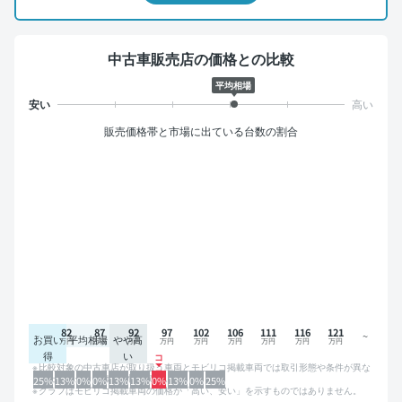
中古車販売店の価格との比較
平均相場
販売価格帯と市場に出ている台数の割合
82
87
92
97
102
106
111
116
121
お買い
平均相場
やや高
得
い
比較対象の中古車店が取り扱う車両とモビリコ掲載車両では取引形態や条件が異な
るため、グラフは参考情報です。
25%
13%
0%
0%
13%
13%
0%
13%
0%
25%
グラフはモビリコ掲載車両の価格が「高い、安い」を示すものではありません。