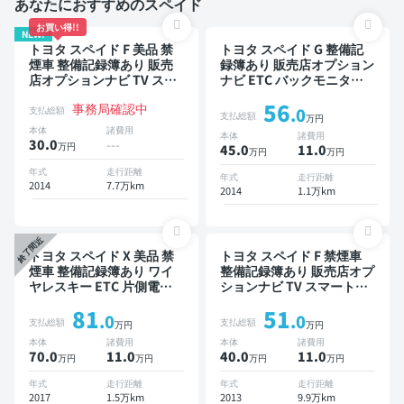
あなたにおすすめのスペイド
お買い得!!
NEW!
トヨタ スペイド F 美品 禁
トヨタ スペイド G 整備記
煙車 整備記録簿あり 販売
録簿あり 販売店オプション
店オプションナビ TV スマ
ナビ ETC バックモニター
ートキー ETC 片側電動ス
片側電動スライドドア
56
事務局確認中
ライドドア
支払総額
.0
支払総額
万円
本体
諸費用
本体
諸費用
30.0
---
万円
45.0
11
.0
万円
万円
年式
走行距離
年式
走行距離
2014
7.7万km
2014
1.1万km
終了間近
トヨタ スペイド X 美品 禁
トヨタ スペイド F 禁煙車
煙車 整備記録簿あり ワイ
整備記録簿あり 販売店オプ
ヤレスキー ETC 片側電動
ションナビ TV スマートキ
スライドドア
ー バックモニター
81
51
.0
.0
支払総額
支払総額
万円
万円
本体
諸費用
本体
諸費用
70.0
11
.0
40.0
11
.0
万円
万円
万円
万円
年式
走行距離
年式
走行距離
2017
1.5万km
2013
9.9万km