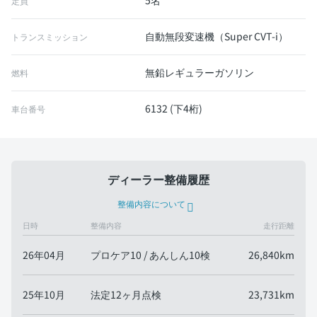
5名
定員
自動無段変速機（Super CVT-i）
トランスミッション
無鉛レギュラーガソリン
燃料
6132 (下4桁)
車台番号
ディーラー整備履歴
整備内容について
日時
整備内容
走行距離
26年04月
プロケア10 / あんしん10検
26,840km
25年10月
法定12ヶ月点検
23,731km