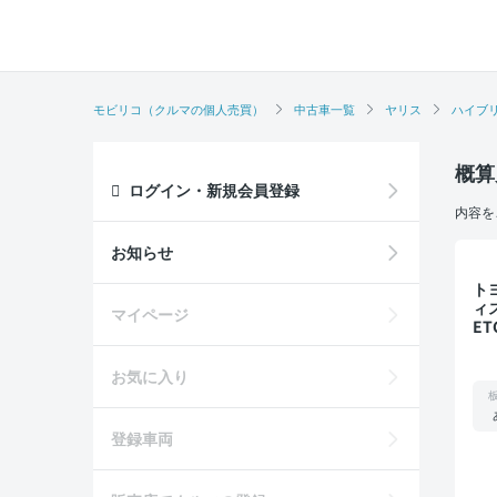
モビリコ（クルマの個人売買）
中古車一覧
ヤリス
ハイブ
概算
ログイン・新規会員登録
内容を
お知らせ
トヨタ
ィ
マイページ
E
お気に入り
登録車両