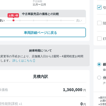
予定納期
11月〜12月
中古車販売店の価格との比較
お買い得
車両詳細ページに戻る
E
納車時期について
義変更等の手続きにより、店舗搬入日から2週間～4週間程度お時間
要します。
詳しくはこちら
銀
金
見積内訳
分
ク
1,360,000
体価格
円
支
銀行
お願
0
境性能割課税
※1
分割
円