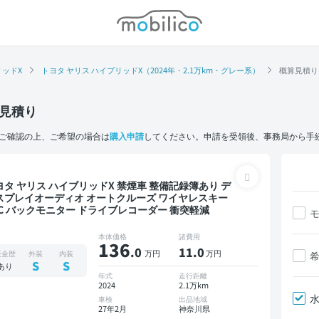
モビリコ
リッドX
トヨタ ヤリス ハイブリッドX（2024年・2.1万km・グレー系）
概算見積り
見積り
ご確認の上、ご希望の場合は
購入申請
してください。申請を受領後、事務局から手
 ヤリス ハイブリッドX 禁煙車 整備記録簿あり デ
スプレイオーディオ オートクルーズ ワイヤレスキー
TC バックモニター ドライブレコーダー 衝突軽減
本体価格
諸費用
136
.0
11
.0
万円
万円
板金歴
外装
内装
S
S
あり
年式
走行距離
2024
2.1万km
車検
出品地域
27年2月
神奈川県