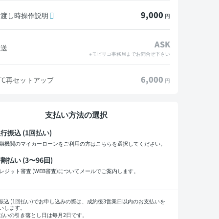
9,000
引渡し時操作説明
円
ASK
陸送
※モビリコ事務局までお問合せ下さい
6,000
TC再セットアップ
円
支払い方法の選択
行振込 (1回払い)
融機関のマイカーローンをご利用の方はこちらを選択してください。
割払い (3〜96回)
レジット審査 (WEB審査)についてメールでご案内します。
払い回数
振込 (1回払い)でお申し込みの際は、成約後3営業日以内のお支払いを
いします。
払いの引き落とし日は毎月2日です。