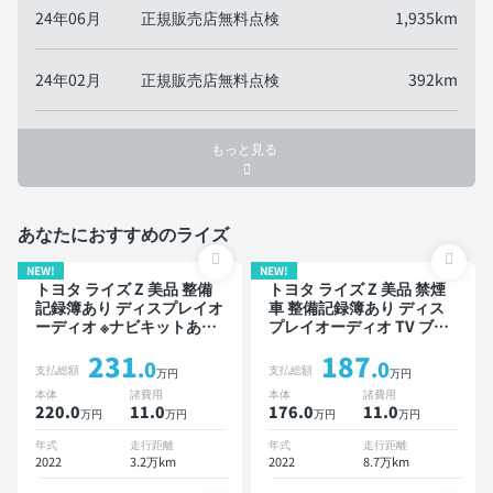
24年06月
正規販売店無料点検
1,935km
24年02月
正規販売店無料点検
392km
もっと見る
あなたにおすすめのライズ
NEW!
NEW!
トヨタ ライズ Z 美品 整備
トヨタ ライズ Z 美品 禁煙
記録簿あり ディスプレイオ
車 整備記録簿あり ディス
ーディオ ※ナビキットあり
プレイオーディオ TV ブラ
TV ブラインドスポットモ
インドスポットモニター オ
231
187
ニター オートクルーズ ス
ートクルーズ スマートキー
.0
.0
支払総額
支払総額
万円
万円
マートキー ETC バックモ
ETC バックモニター 全方
本体
諸費用
本体
諸費用
ニター 全方位カメラ ドラ
位カメラ ドライブレコーダ
220.0
11
.0
176.0
11
.0
万円
万円
万円
万円
イブレコーダー 衝突軽減
ー 衝突軽減
年式
走行距離
年式
走行距離
2022
3.2万km
2022
8.7万km