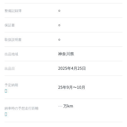
○
整備記録簿
○
保証書
○
取扱説明書
神奈川県
出品地域
2025年4月25日
出品日
予定納期
25年9月〜10月
---
万km
納車時の予想走行距離