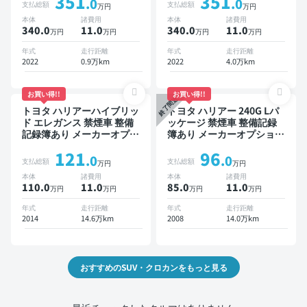
351
351
スポットモニター オートク
ットモニター デジタルイン
.0
.0
支払総額
支払総額
万円
万円
ルーズ スマートキー ETC
ナーミラー オートクルーズ
本体
諸費用
本体
諸費用
電動バックドア バックモニ
スマートキー ETC バック
340.0
11
.0
340.0
11
.0
万円
万円
万円
万円
ター 全方位カメラ ドライ
モニター ドライブレコーダ
ブレコーダー 衝突軽減
ー 衝突軽減
年式
走行距離
年式
走行距離
2022
0.9万km
2022
4.0万km
お買い得!!
お買い得!!
終了間近
トヨタ ハリアーハイブリッ
トヨタ ハリアー 240G Lパ
ド エレガンス 禁煙車 整備
ッケージ 禁煙車 整備記録
記録簿あり メーカーオプシ
簿あり メーカーオプション
ョンナビ TV スマートキー
ナビ TV ワイヤレスキー
121
96
ETC バックモニター ドラ
ETC サンルーフ バックモ
.0
.0
支払総額
支払総額
万円
万円
イブレコーダー
ニター ドライブレコーダー
本体
諸費用
本体
諸費用
110.0
11
.0
85.0
11
.0
万円
万円
万円
万円
年式
走行距離
年式
走行距離
2014
14.6万km
2008
14.0万km
おすすめのSUV・クロカンをもっと見る