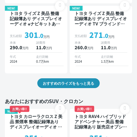
NEW!
NEW!
トヨタ ライズ Z 美品 整備
トヨタ ライズ Z 美品 整備
記録簿あり ディスプレイオ
記録簿あり ディスプレイオ
ーディオ ※ナビキットあり
ーディオ TV ブラインドス
TV ブラインドスポットモ
ポットモニター オートクル
301
271
ニター スマートキー ETC
ーズ スマートキー ETC バ
.0
.0
支払総額
支払総額
万円
万円
バックモニター ドライブレ
ックモニター 全方位カメラ
本体
諸費用
本体
諸費用
コーダー 衝突軽減
ドライブレコーダー 衝突軽
290.0
11
.0
260.0
11
.0
万円
万円
万円
万円
減
年式
走行距離
年式
走行距離
2024
0.7万km
2024
1.5万km
おすすめのライズをもっと見る
あなたにおすすめのSUV・クロカン
お買い得!!
お買い得!!
NEW!
トヨタ カローラクロス Z 美
トヨタ RAV4 ハイブリッド
品 禁煙車 整備記録簿あり
アドベンチャー 美品 整備
ディスプレイオーディオ ※
記録簿あり 販売店オプショ
ナビキットあり ブラインド
ンナビ TV ブラインドスポ