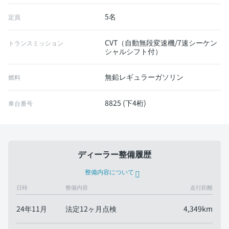
5名
定員
CVT（自動無段変速機/7速シーケン
トランスミッション
シャルシフト付）
無鉛レギュラーガソリン
燃料
8825 (下4桁)
車台番号
ディーラー整備履歴
整備内容について
日時
整備内容
走行距離
24年11月
法定12ヶ月点検
4,349km