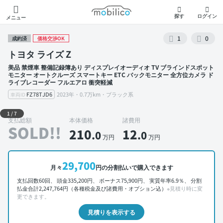
モビリコ
探す
ログイン
メニュー
1
0
成約済
価格交渉OK
トヨタ ライズ Z
美品 禁煙車 整備記録簿あり ディスプレイオーディオ TV ブラインドスポット
モニター オートクルーズ スマートキー ETC バックモニター 全方位カメラ ド
ライブレコーダー フルエアロ 衝突軽減
FZ78TJD6
2023年・0.7万km・ブラック系
車両ID
外装 左前
1
/
7
支払総額
本体価格
諸費用
SOLD!!
210
12
.0
.0
万円
万円
29,700
月々
円の分割払いで購入できます
支払回数60回、 頭金335,200円、 ボーナス75,900円、 実質年率6.9％、 分割
払金合計2,247,764円（各種税金及び諸費用・オプション込）
※見積り時に変
更できます。
見積りを表示する