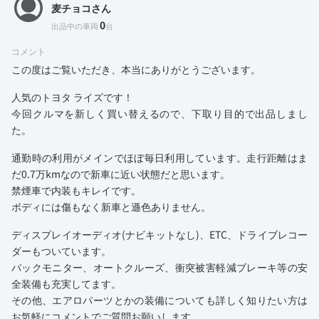
麦チョコさん
0
出品中の車両
台
コメント
この度はご覧いただき、本当にありがとうございます。
人気のトヨタ ライズです！
今回クルマを新しく買い替えるので、下取り目的で出品しまし
た。
通勤時の利用がメインでほぼ毎日利用しています。走行距離はま
だ0.7万kmなので新車に近い状態だと思います。
禁煙車で内装もキレイです。
ボディには傷もなく新車と遜色ありません。
ディスプレイオーディオ(ナビキットなし)、ETC、ドライブレコー
ダーもついています。
バックモニター、オートクルーズ、衝突被害軽減ブレーキ等の安
全装備も充実してます。
その他、エアロパーツとかの装備についても詳しく知りたい方は
お気軽にコメントでご質問お願いします。