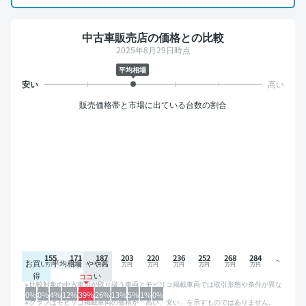
中古車販売店の価格との比較
2025年8月29日時点
平均相場
販売価格帯と市場に出ている台数の割合
155
171
187
203
220
236
252
268
284
お買い
平均相場
やや高
得
い
比較対象の中古車店が取り扱う車両とモビリコ掲載車両では取引形態や条件が異な
るため、グラフは参考情報です。
0%
0%
4%
12%
39%
26%
13%
5%
1%
0%
グラフはモビリコ掲載車両の価格が「高い、安い」を示すものではありません。