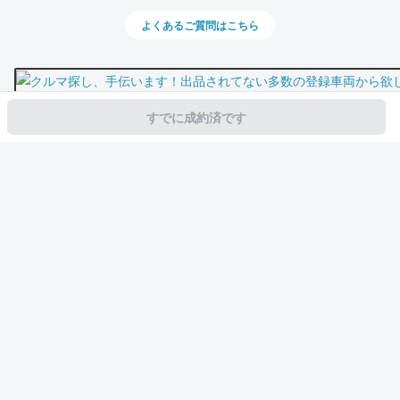
よくあるご質問はこちら
すでに成約済です
スマホで新着情報を見逃さない
公式アプリを無料ダウンロード
モビリコ（クルマの個人売買）
中古車一覧
ライズ
Z
トヨタ ライズ 
サービス規約とその他情報
販売可能エリア