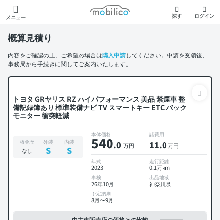
モビリコ
探す
ログイン
メニュー
概算見積り
内容をご確認の上、ご希望の場合は
購入申請
してください。申請を受領後、
事務局から手続きに関してご案内いたします。
トヨタ GRヤリス RZ ハイパフォーマンス 美品 禁煙車 整
備記録簿あり 標準装備ナビ TV スマートキー ETC バック
モニター 衝突軽減
本体価格
諸費用
540
板金歴
外装
内装
.0
11
.0
万円
万円
S
S
なし
年式
走行距離
2023
0.1万km
車検
出品地域
26年10月
神奈川県
予定納期
8月〜9月
中古車販売店の価格との比較