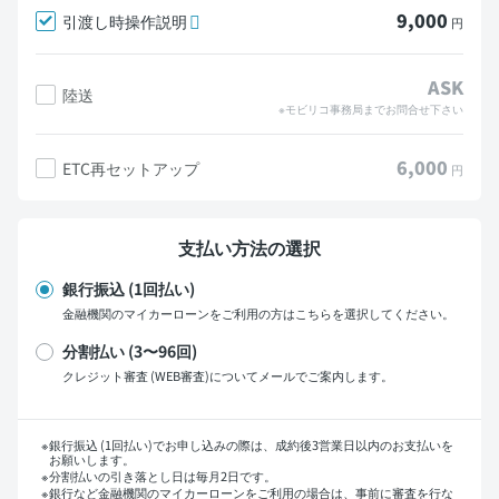
9,000
引渡し時操作説明
円
ASK
陸送
※モビリコ事務局までお問合せ下さい
6,000
ETC再セットアップ
円
支払い方法の選択
銀行振込 (1回払い)
金融機関のマイカーローンをご利用の方はこちらを選択してください。
分割払い (3〜96回)
クレジット審査 (WEB審査)についてメールでご案内します。
支払い回数
銀行振込 (1回払い)でお申し込みの際は、成約後3営業日以内のお支払いを
お願いします。
分割払いの引き落とし日は毎月2日です。
銀行など金融機関のマイカーローンをご利用の場合は、事前に審査を行な