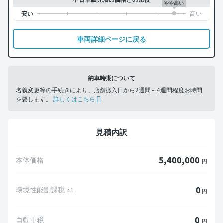
やや高い
車両詳細ページに戻る
納車時期について
名義変更等の手続きにより、店舗搬入日から2週間～4週間程度お時間
を要します。
詳しくはこちら
見積内訳
5,400,000
本体価格
円
0
環境性能割課税
※1
円
0
自動車税
円