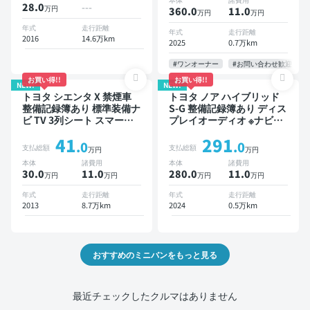
衝突軽減 両側電動スライド
トクルーズ 3列シート スマ
28.0
---
万円
360.0
11
.0
万円
万円
ドア 7人乗り
ートキー ETC 電動バック
ドア バックモニター 全方
年式
走行距離
年式
走行距離
2016
14.6万km
位カメラ ドライブレコーダ
2025
0.7万km
ー 衝突軽減 両側電動スラ
イドドア 7人乗り
#ワンオーナー
#お問い合わせ歓迎
お買い得!!
お買い得!!
NEW!
NEW!
トヨタ シエンタ X 禁煙車
トヨタ ノア ハイブリッド
整備記録簿あり 標準装備ナ
S-G 整備記録簿あり ディス
ビ TV 3列シート スマート
プレイオーディオ ※ナビキ
キー バックモニター 7人乗
ットあり TV オートクルー
41
291
り
ズ 3列シート スマートキー
.0
.0
支払総額
支払総額
万円
万円
バックモニター ドライブレ
本体
諸費用
本体
諸費用
コーダー 衝突軽減 7人乗り
30.0
11
.0
280.0
11
.0
万円
万円
万円
万円
年式
走行距離
年式
走行距離
2013
8.7万km
2024
0.5万km
おすすめのミニバンをもっと見る
最近チェックしたクルマはありません