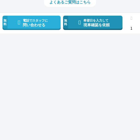
よくあるご質問はこちら
無
電話でスタッフに
無
希望日を入力して
料
料
問い合わせる
現車確認を依頼
1
スマホで新着情報を見逃さない
公式アプリを無料ダウンロード
モビリコ（クルマの個人売買）
中古車一覧
アルファード
Z
トヨタ 
サービス規約とその他情報
販売可能エリア