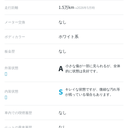
1.5万km
走行距離
※2026年5月時
なし
メーター交換
ホワイト系
ボディカラー
なし
板金歴
A
小さな傷が一部に見られるが、全体
外装状態
的に状態は良好です。
S
キレイな状態ですが、微細な汚れ等
内装状態
が残っている場合もあります。
なし
車内での喫煙履歴
なし
ペットの乗車履歴