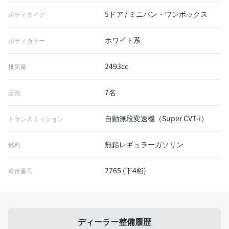
5ドア / ミニバン・ワンボックス
ボディタイプ
ホワイト系
ボディカラー
2493cc
排気量
7名
定員
自動無段変速機（Super CVT-i）
トランスミッション
無鉛レギュラーガソリン
燃料
2765 (下4桁)
車台番号
ディーラー整備履歴