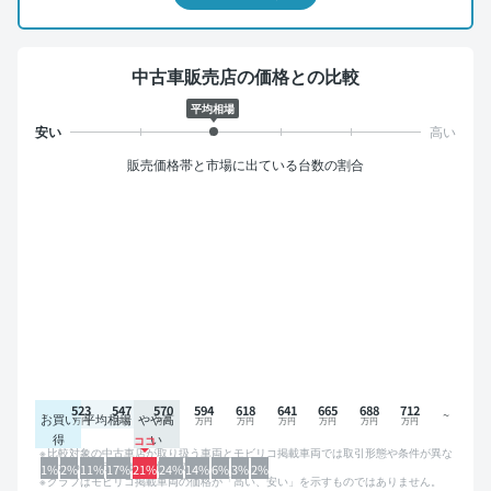
中古車販売店の価格との比較
平均相場
販売価格帯と市場に出ている台数の割合
523
547
570
594
618
641
665
688
712
お買い
平均相場
やや高
得
い
比較対象の中古車店が取り扱う車両とモビリコ掲載車両では取引形態や条件が異な
るため、グラフは参考情報です。
1%
2%
11%
17%
21%
24%
14%
6%
3%
2%
グラフはモビリコ掲載車両の価格が「高い、安い」を示すものではありません。