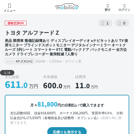
モビリコ
探す
ログイン
メニュー
1
0
価格交渉OK
トヨタ アルファード Z
美品 禁煙車 整備記録簿あり ディスプレイオーディオ ※ナビキットあり TV 後
席モニター ブラインドスポットモニター デジタルインナーミラー オートク
ルーズ 3列シート スマートキー ETC 電動バックドア バックモニター 全方位
カメラ ドライブレコーダー 衝突軽減 7人乗り
KPJCKUH2
2024年・1.5万km・ホワイト系
車両ID
外装 左前
1
/
8
支払総額
本体価格
諸費用
611
.0
600
11
.0
.0
万円
万円
万円
81,800
月々
円の分割払いで購入できます
支払回数60回、 頭金918,600円、 ボーナス208,200円、 実質年率6.9％、 分割
払金合計6,173,935円（各種税金及び諸費用・オプション込）
※見積り時に変
更できます。
見積りを表示する