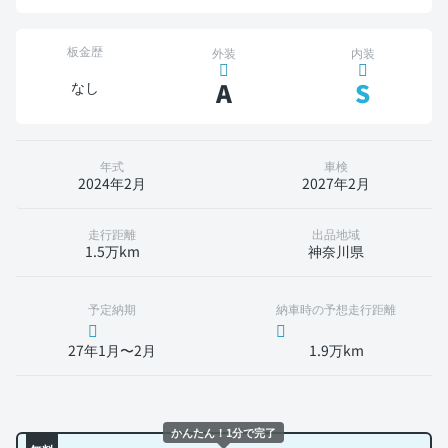
板金歴
外装
内装
A
S
なし
年式
車検
2024年2月
2027年2月
走行距離
出品地域
1.5万km
神奈川県
予定納期
納車時の予想走行距離
27年1月〜2月
1.9万km
かんたん！1分で完了