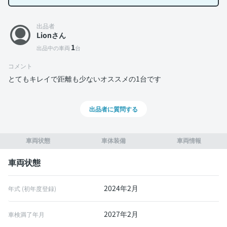
出品者
Lionさん
1
出品中の車両
台
コメント
とてもキレイで距離も少ないオススメの1台です
出品者に質問する
車両状態
車体装備
車両情報
車両状態
2024年2月
年式 (初年度登録)
2027年2月
車検満了年月