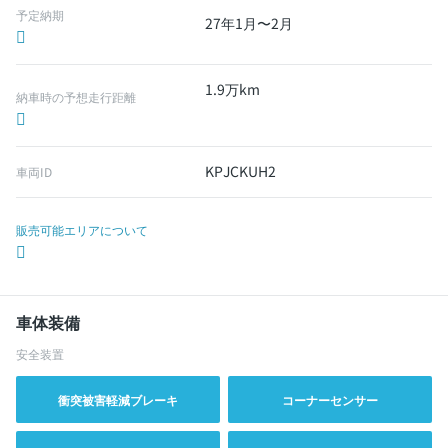
予定納期
27年1月〜2月
1.9万km
納車時の予想走行距離
KPJCKUH2
車両ID
販売可能エリアについて
車体装備
安全装置
衝突被害軽減ブレーキ
コーナーセンサー