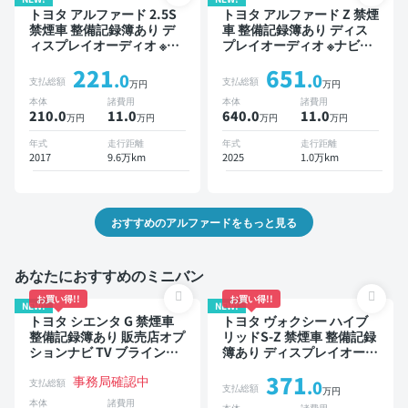
トヨタ アルファード 2.5S
トヨタ アルファード Z 禁煙
禁煙車 整備記録簿あり デ
車 整備記録簿あり ディス
ィスプレイオーディオ ※ナ
プレイオーディオ ※ナビキ
ビキットあり TV 後席モニ
ットあり TV 後席モニター
221
651
ター 3列シート スマートキ
ブラインドスポットモニタ
.0
.0
支払総額
支払総額
万円
万円
ー ETC バックモニター 片
ー デジタルインナーミラー
本体
諸費用
本体
諸費用
側電動スライドドア 8人乗
オートクルーズ 3列シート
210.0
11
.0
640.0
11
.0
万円
万円
万円
万円
り
スマートキー ETC サンル
ーフ 電動バックドア バッ
年式
走行距離
年式
走行距離
クモニター 全方位カメラ
2017
9.6万km
2025
1.0万km
ドライブレコーダー 衝突軽
減 両側電動スライドドア 7
人乗り
おすすめのアルファードをもっと見る
あなたにおすすめのミニバン
お買い得!!
お買い得!!
NEW!
NEW!
トヨタ シエンタ G 禁煙車
トヨタ ヴォクシー ハイブ
整備記録簿あり 販売店オプ
リッドS-Z 禁煙車 整備記録
ションナビ TV ブラインド
簿あり ディスプレイオーデ
スポットモニター 3列シー
ィオ TV 後席モニター ブラ
371
事務局確認中
ト スマートキー バックモ
インドスポットモニター デ
支払総額
.0
支払総額
万円
ニター ドライブレコーダー
ジタルインナーミラー オー
本体
諸費用
本体
諸費用