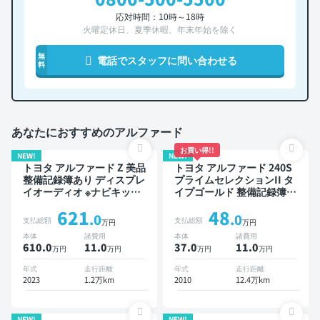
応対時間：10時～18時
火曜定休日、夏季休暇、年末年始を除く
無
電話でスタッフに問い合わせる
料
あなたにおすすめのアルファード
お買い得!!
NEW!
NEW!
トヨタ アルファード Z 美品
トヨタ アルファード 240S
整備記録簿あり ディスプレ
プライムセレクションII タ
イオーディオ ※ナビキット
イプゴールド 整備記録簿あ
あり TV ブラインドスポッ
り ディスプレイオーディオ
621
48
トモニター デジタルインナ
※ナビキットあり TV 3列シ
.0
.0
支払総額
支払総額
万円
万円
ーミラー オートクルーズ 3
ート スマートキー ETC バ
本体
諸費用
本体
諸費用
列シート スマートキー
ックモニター ドライブレコ
610.0
11
.0
37.0
11
.0
万円
万円
万円
万円
ETC 電動バックドア バッ
ーダー 両側電動スライドド
クモニター 全方位カメラ
ア 7人乗り
年式
走行距離
年式
走行距離
ドライブレコーダー 衝突軽
2023
1.2万km
2010
12.4万km
減 両側電動スライドドア 7
人乗り
NEW!
NEW!