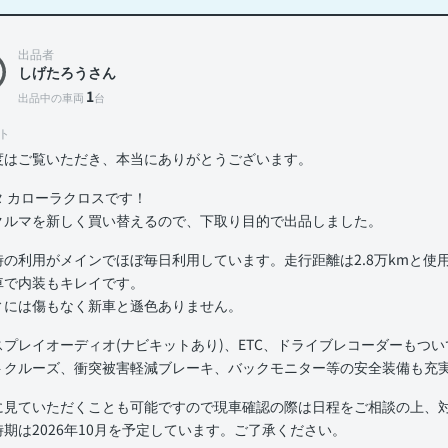
出品者
しげたろうさん
1
出品中の車両
台
ト
度はご覧いただき、本当にありがとうございます。
タ カローラクロスです！
クルマを新しく買い替えるので、下取り目的で出品しました。
時の利用がメインでほぼ毎日利用しています。走行距離は2.8万kmと使
車で内装もキレイです。
ィには傷もなく新車と遜色ありません。
スプレイオーディオ(ナビキットあり)、ETC、ドライブレコーダーもつ
トクルーズ、衝突被害軽減ブレーキ、バックモニター等の安全装備も充
に見ていただくことも可能ですので現車確認の際は日程をご相談の上、
時期は2026年10月を予定しています。ご了承ください。