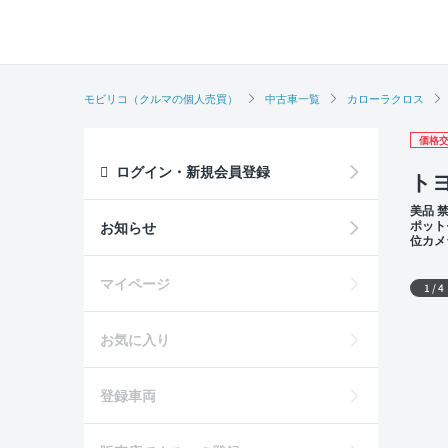
モビリコ（クルマの個人売買）
中古車一覧
カローラクロス
価格交
ログイン・新規会員登録
トヨ
美品 
ポット
お知らせ
位カメ
面
外装
マイページ
1
/
4
お気に入り
登録車両