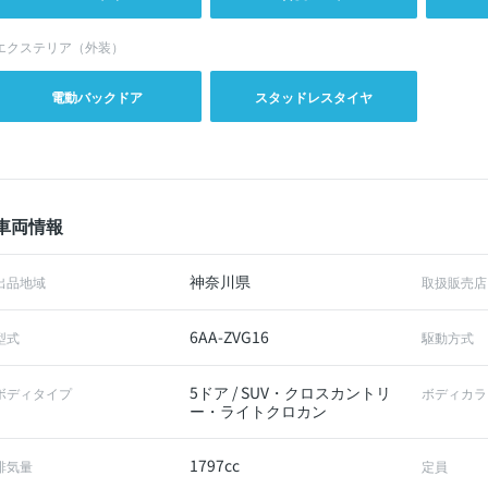
エクステリア（外装）
電動バックドア
スタッドレスタイヤ
車両情報
神奈川県
出品地域
取扱販売店
6AA-ZVG16
型式
駆動方式
5ドア / SUV・クロスカントリ
ボディタイプ
ボディカラ
ー・ライトクロカン
1797cc
排気量
定員