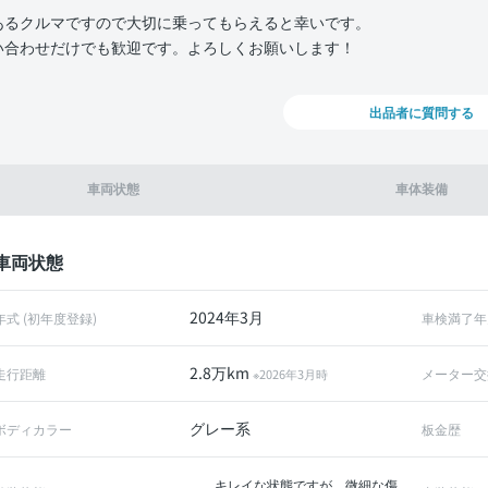
あるクルマですので大切に乗ってもらえると幸いです。
い合わせだけでも歓迎です。よろしくお願いします！
出品者に質問する
車両状態
車体装備
車両状態
2024年3月
年式 (初年度登録)
車検満了年
2.8万km
走行距離
メーター交
※2026年3月時
グレー系
ボディカラー
板金歴
キレイな状態ですが、微細な傷