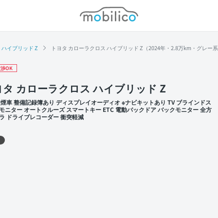
モビリコ
ハイブリッド Z
トヨタ カローラクロス ハイブリッド Z（2024年・2.8万km・グレー
渉OK
タ カローラクロス ハイブリッド Z
禁煙車 整備記録簿あり ディスプレイオーディオ ※ナビキットあり TV ブラインドス
モニター オートクルーズ スマートキー ETC 電動バックドア バックモニター 全方
ラ ドライブレコーダー 衝突軽減
 左前