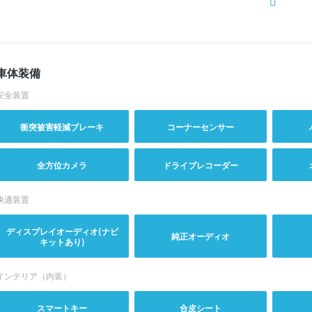
車体装備
安全装置
衝突被害軽減ブレーキ
コーナーセンサー
全方位カメラ
ドライブレコーダー
快適装置
ディスプレイオーディオ(ナビ
純正オーディオ
キットあり)
インテリア（内装）
スマートキー
合皮シート