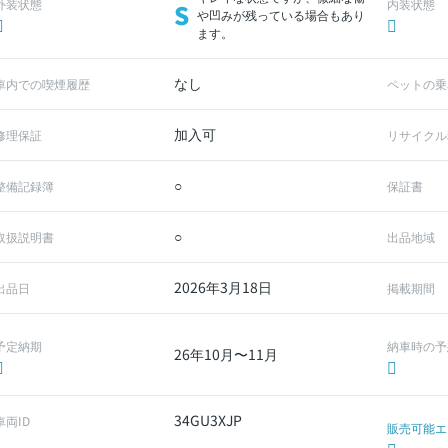
外装状態
内装状態
S
や凹みが残っている場合もあり
ます。
なし
車内での喫煙履歴
ペットの乗
加入可
修理保証
リサイクル
○
整備記録簿
保証書
○
取扱説明書
出品地域
2026年3月18日
出品日
掲載期間
予定納期
納車時の予
26年10月〜11月
34GU3XJP
車両ID
販売可能エ