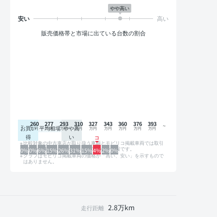
やや高い
販売価格帯と市場に出ている台数の割合
260
277
293
310
327
343
360
376
393
お買い
平均相場
やや高
得
い
比較対象の中古車店が取り扱う車両とモビリコ掲載車両では取引
形態や条件が異なるため、グラフは参考情報です。
0%
0%
6%
15%
26%
31%
15%
4%
2%
0%
グラフはモビリコ掲載車両の価格が「高い、安い」を示すもので
はありません。
2.8万km
走行距離