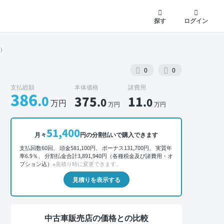
探す
ログイン
系）
0
0
支払総額
本体価格
諸費用
386
.0
375
11
.0
.0
万円
万円
万円
外装 正面
51,400
月々
円の分割払いで購入できます
支払回数60回、 頭金581,100円、 ボーナス131,700円、 実質年
率6.9％、 分割払金合計3,891,940円（各種税金及び諸費用・オ
プション込）
※見積り時に変更できます。
見積りを表示する
中古車販売店の価格との比較