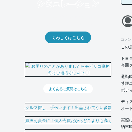
クルマの将来的な価値を予測！
出品や下取りの際の参考に。
くわしくはこちら
コメン
この
トヨ
今回
0800-500-5500
通勤
禁煙
よくあるご質問はこちら
ボデ
ディ
オー
実際
納車