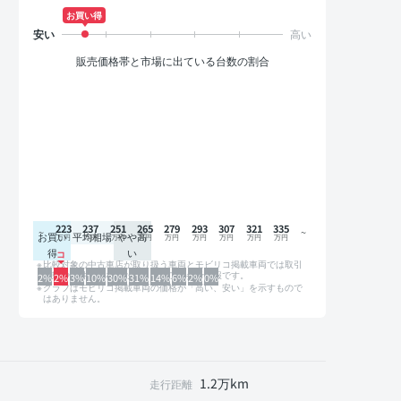
お買い得
販売価格帯と市場に出ている台数の割合
223
237
251
265
279
293
307
321
335
お買い
平均相場
やや高
得
い
比較対象の中古車店が取り扱う車両とモビリコ掲載車両では取引
形態や条件が異なるため、グラフは参考情報です。
2%
2%
3%
10%
30%
31%
14%
6%
2%
0%
グラフはモビリコ掲載車両の価格が「高い、安い」を示すもので
はありません。
1.2万km
走行距離