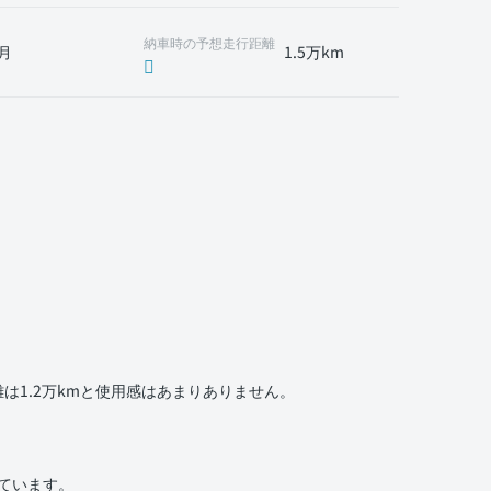
納車時の予想走行距離
月
1.5万km
1.2万kmと使用感はあまりありません。
いています。