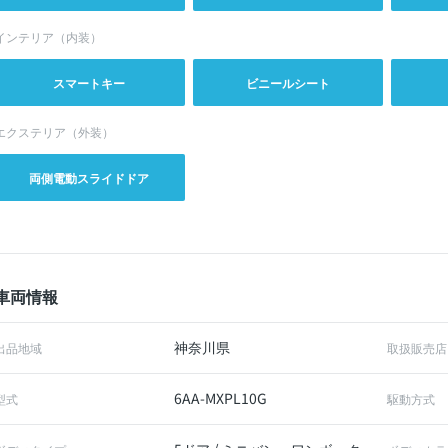
インテリア（内装）
スマートキー
ビニールシート
エクステリア（外装）
両側電動スライドドア
車両情報
神奈川県
出品地域
取扱販売店
6AA-MXPL10G
型式
駆動方式