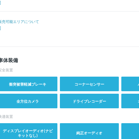
販売可能エリアについて
車体装備
安全装置
衝突被害軽減ブレーキ
コーナーセンサー
全方位カメラ
ドライブレコーダー
快適装置
ディスプレイオーディオ(ナビ
純正オーディオ
キットなし)