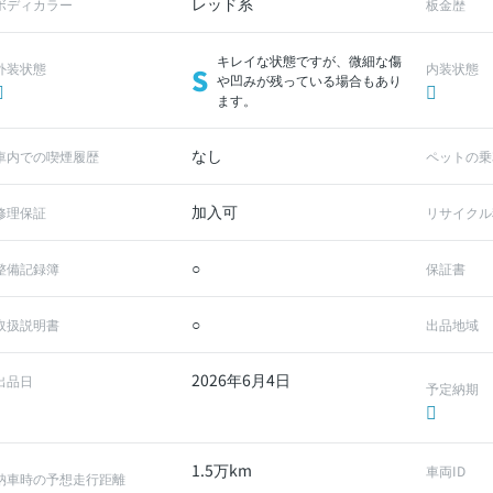
レッド系
ボディカラー
板金歴
キレイな状態ですが、微細な傷
外装状態
内装状態
S
や凹みが残っている場合もあり
ます。
なし
車内での喫煙履歴
ペットの乗
加入可
修理保証
リサイクル
○
整備記録簿
保証書
○
取扱説明書
出品地域
2026年6月4日
出品日
予定納期
1.5万km
車両ID
納車時の予想走行距離