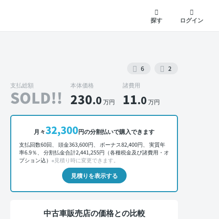
探す
ログイン
6
2
支払総額
本体価格
諸費用
SOLD!!
230
11
.0
.0
万円
万円
外装 正面
32,300
月々
円の分割払いで購入できます
支払回数60回、 頭金363,600円、 ボーナス82,400円、 実質年
率6.9％、 分割払金合計2,441,255円（各種税金及び諸費用・オ
プション込）
※見積り時に変更できます。
見積りを表示する
中古車販売店の価格との比較