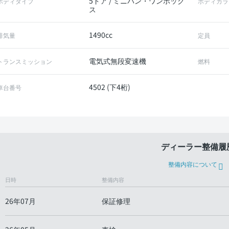
5ドア / ミニバン・ワンボック
ボディタイプ
ボディカラ
ス
1490cc
排気量
定員
電気式無段変速機
トランスミッション
燃料
4502 (下4桁)
車台番号
ディーラー整備履
整備内容について
日時
整備内容
26年07月
保証修理