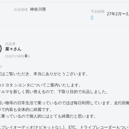
神奈川県
出品地域
予定納期
27年2月〜3
出品者
菜々さん
0
出品中の車両
台
ト
度はご覧いただき、本当にありがとうございます。
のトヨタ シエンタについてご案内いたします。
クルマを新しく買い替えるので、下取り目的で出品しました。
買い物等の日常生活で乗っているのでほぼ毎日利用しています。走行距離は
車で内装も全体的に綺麗です。
に乗っているので個人的にはとても綺麗だと思います。
スプレイオーディオ(ナビキットなし)、ETC、ドライブレコーダーもつ