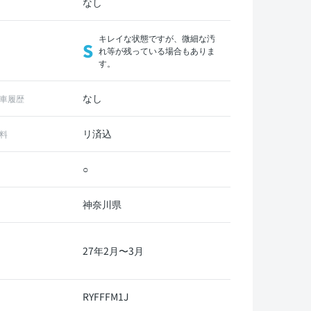
なし
キレイな状態ですが、微細な汚
S
れ等が残っている場合もありま
す。
なし
車履歴
リ済込
料
○
神奈川県
27年2月〜3月
RYFFFM1J