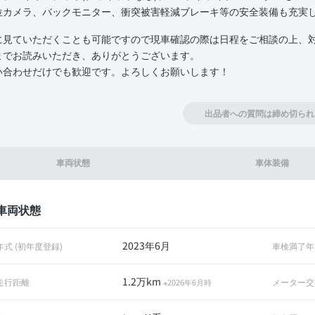
位カメラ、バックモニター、衝突被害軽減ブレーキ等の安全装備も充実
に見ていただくことも可能ですので現車確認の際は日程をご相談の上、
までお読みいただき、ありがとうございます。
い合わせだけでも歓迎です。よろしくお願いします！
出品者への質問は締め切られ
車両状態
車体装備
車両状態
2023年6月
年式 (初年度登録)
車検満了年
1.2万km
走行距離
メーター交
※2026年6月時