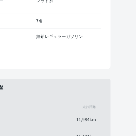
レッド系
ー
7名
無鉛レギュラーガソリン
歴
走行距離
11,984km