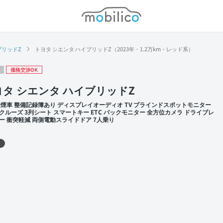
モビリコ
ブリッドZ
トヨタ シエンタ ハイブリッドZ（2023年・1.2万km・レッド系）
価格交渉OK
ヨタ シエンタ ハイブリッドZ
禁煙車 整備記録簿あり ディスプレイオーディオ TV ブラインドスポットモニター
クルーズ 3列シート スマートキー ETC バックモニター 全方位カメラ ドライブレ
ー 衝突軽減 両側電動スライドドア 7人乗り
 左前