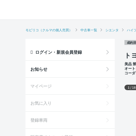
モビリコ（クルマの個人売買）
中古車一覧
シエンタ
ハイ
成約済
ログイン・新規会員登録
ト
美品 
オート
お知らせ
コーダ
外装
マイページ
1
/
18
お気に入り
登録車両