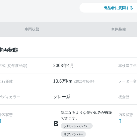
出品者に質問する
車両状態
車体装備
車両状態
2008年4月
年式 (初年度登録)
車検満了年
13.6万km
走行距離
メーター交
※2026年6月時
グレー系
ボディカラー
板金歴
気になるような傷や凹みが確認
外装状態
内装状態
できます。
B
フロントバンパー
リアバンパー