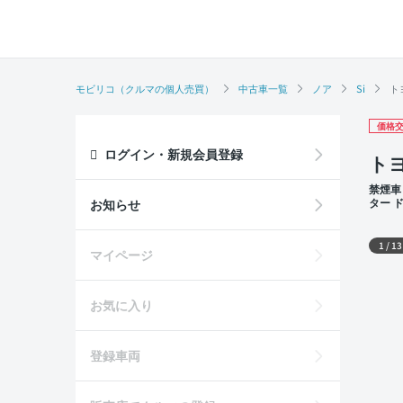
モビリコ（クルマの個人売買）
中古車一覧
ノア
Si
ト
価格交
ログイン・新規会員登録
トヨ
禁煙車
ター 
お知らせ
外装
1
/
13
マイページ
お気に入り
登録車両