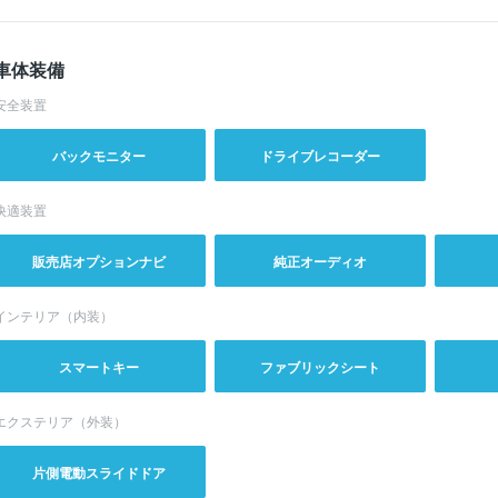
車体装備
安全装置
バックモニター
ドライブレコーダー
快適装置
販売店オプションナビ
純正オーディオ
インテリア（内装）
スマートキー
ファブリックシート
エクステリア（外装）
片側電動スライドドア