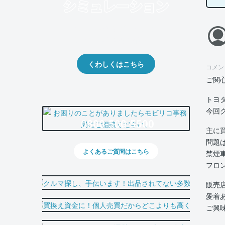
クルマの将来的な価値を予測！
出品や下取りの際の参考に。
くわしくはこちら
コメン
ご関
トヨ
今回
0800-500-5500
主に
問題
よくあるご質問はこちら
禁煙
フロ
販売
愛着
ご興