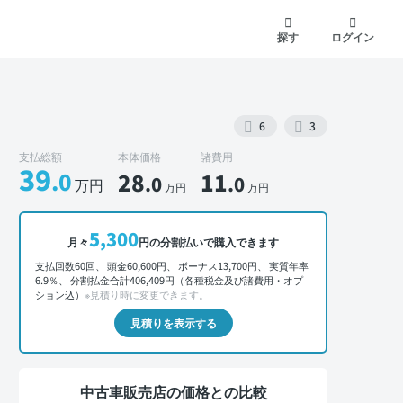
探す
ログイン
6
3
支払総額
本体価格
諸費用
39
.0
28
11
.0
.0
万円
万円
万円
外装 正面
5,300
月々
円の分割払いで購入できます
支払回数60回、 頭金60,600円、 ボーナス13,700円、 実質年率
6.9％、 分割払金合計406,409円（各種税金及び諸費用・オプ
ション込）
※見積り時に変更できます。
見積りを表示する
中古車販売店の価格との比較