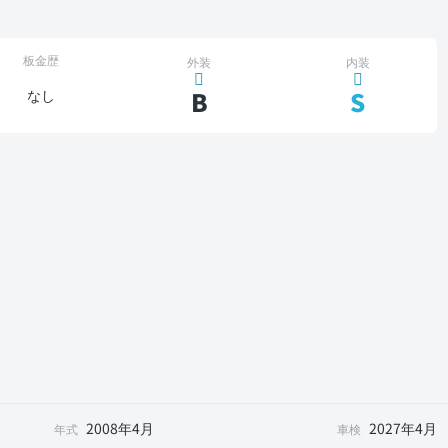
板金歴
外装
内装
B
S
なし
2008年4月
2027年4月
年式
車検