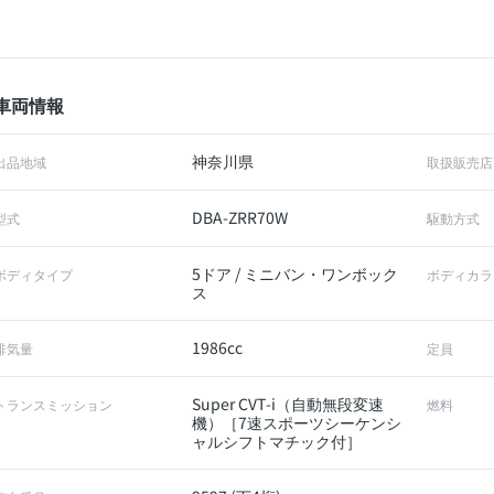
車両情報
神奈川県
出品地域
取扱販売店
DBA-ZRR70W
型式
駆動方式
5ドア / ミニバン・ワンボック
ボディタイプ
ボディカラ
ス
1986cc
排気量
定員
Super CVT-i（自動無段変速
トランスミッション
燃料
機）［7速スポーツシーケンシ
ャルシフトマチック付］