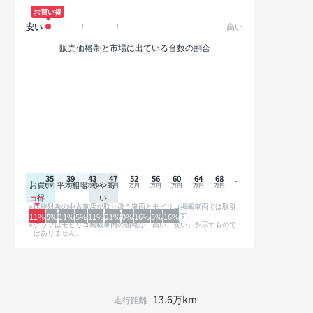
お買い得
販売価格帯と市場に出ている台数の割合
35
39
43
47
52
56
60
64
68
お買い
平均相場
やや高
得
い
比較対象の中古車店が取り扱う車両とモビリコ掲載車両では取引
形態や条件が異なるため、グラフは参考情報です。
11%
5%
11%
5%
11%
21%
0%
16%
5%
16%
グラフはモビリコ掲載車両の価格が「高い、安い」を示すもので
はありません。
13.6万km
走行距離