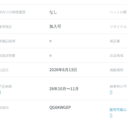
なし
車内での喫煙履歴
ペットの乗
加入可
修理保証
リサイクル
○
整備記録簿
保証書
○
取扱説明書
出品地域
2026年6月13日
出品日
掲載期間
予定納期
納車時の予
26年10月〜11月
QG6KWGEP
車両ID
販売可能エ