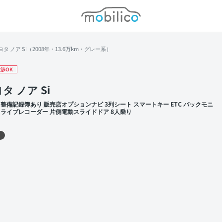
モビリコ
ヨタ ノア Si（2008年・13.6万km・グレー系）
渉OK
タ ノア Si
 整備記録簿あり 販売店オプションナビ 3列シート スマートキー ETC バックモニ
ドライブレコーダー 片側電動スライドドア 8人乗り
 左前