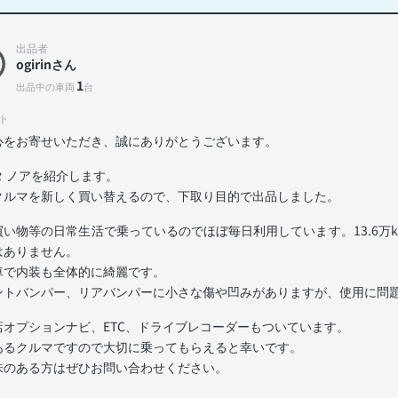
出品者
ogirinさん
1
出品中の車両
台
ト
心をお寄せいただき、誠にありがとうございます。
タ ノアを紹介します。
クルマを新しく買い替えるので、下取り目的で出品しました。
買い物等の日常生活で乗っているのでほぼ毎日利用しています。13.6万
はありません。
車で内装も全体的に綺麗です。
ントバンパー、リアバンパーに小さな傷や凹みがありますが、使用に問
店オプションナビ、ETC、ドライブレコーダーもついています。
あるクルマですので大切に乗ってもらえると幸いです。
味のある方はぜひお問い合わせください。