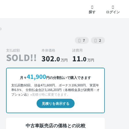
探す
ログイン
系）
7
2
支払総額
本体価格
諸費用
SOLD!!
302
11
.0
.0
万円
万円
外装 正面
41,900
月々
円の分割払いで購入できます
支払回数60回、 頭金471,600円、 ボーナス106,900円、 実質年
率6.9％、 分割払金合計3,166,203円（各種税金及び諸費用・オ
プション込）
※見積り時に変更できます。
見積りを表示する
中古車販売店の価格との比較