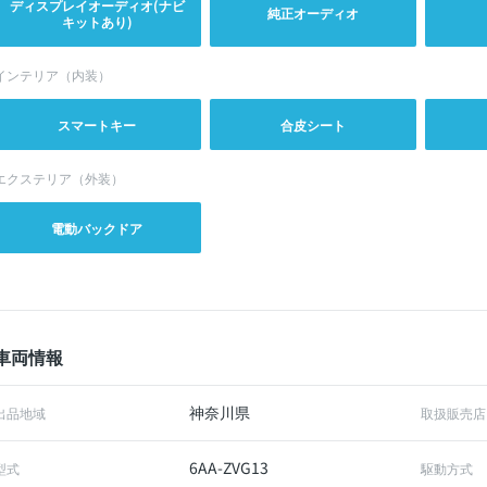
ディスプレイオーディオ(ナビ
純正オーディオ
キットあり)
インテリア（内装）
スマートキー
合皮シート
エクステリア（外装）
電動バックドア
車両情報
神奈川県
出品地域
取扱販売店
6AA-ZVG13
型式
駆動方式