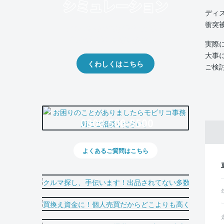
ディ
衝突
クルマの将来的な価値を予測！
出品や下取りの際の参考に。
実際
大事
くわしくはこちら
ご検
0800-500-5500
よくあるご質問はこちら