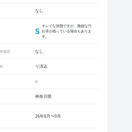
なし
キレイな状態ですが、微細な汚
S
れ等が残っている場合もありま
す。
なし
車履歴
リ済込
料
○
神奈川県
26年8月〜9月