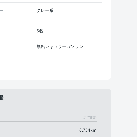
グレー系
ー
5名
無鉛レギュラーガソリン
歴
走行距離
6,754km