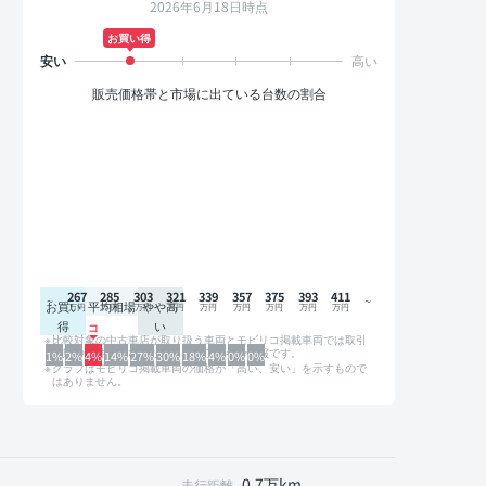
2026年6月18日時点
お買い得
販売価格帯と市場に出ている台数の割合
267
285
303
321
339
357
375
393
411
お買い
平均相場
やや高
得
い
比較対象の中古車店が取り扱う車両とモビリコ掲載車両では取引
形態や条件が異なるため、グラフは参考情報です。
1%
2%
4%
14%
27%
30%
18%
4%
0%
0%
グラフはモビリコ掲載車両の価格が「高い、安い」を示すもので
はありません。
0.7万km
走行距離