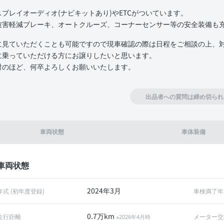
スプレイオーディオ(ナビキットあり)やETCがついています。
被害軽減ブレーキ、オートクルーズ、コーナーセンサー等の安全装備も
に見ていただくことも可能ですので現車確認の際は日程をご相談の上、
に乗っていただける方にお譲りしたいと思います。
討のほど、何卒よろしくお願いいたします。
出品者への質問は締め切られ
車両状態
車体装備
車両状態
2024年3月
年式 (初年度登録)
車検満了年
0.7万km
走行距離
メーター交
※2026年4月時