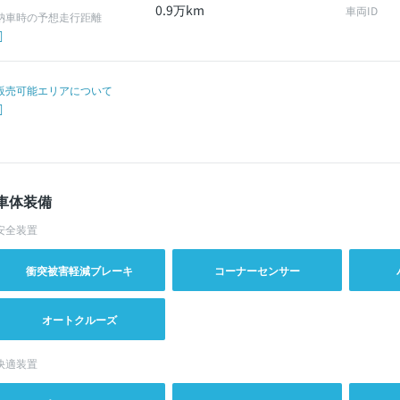
0.9万km
車両ID
納車時の予想走行距離
販売可能エリアについて
車体装備
安全装置
衝突被害軽減ブレーキ
コーナーセンサー
オートクルーズ
快適装置