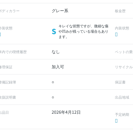
グレー系
ボディカラー
板金歴
キレイな状態ですが、微細な傷
外装状態
内装状態
S
や凹みが残っている場合もあり
ます。
なし
車内での喫煙履歴
ペットの乗
加入可
修理保証
リサイクル
○
整備記録簿
保証書
○
取扱説明書
出品地域
2026年4月12日
出品日
予定納期