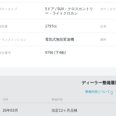
5ドア / SUV・クロスカントリ
ボディタイプ
ボディカラ
ー・ライトクロカン
1797cc
排気量
定員
電気式無段変速機
トランスミッション
燃料
9796 (下4桁)
車台番号
ディーラー整備履
整備内容について
日時
整備内容
26年03月
法定12ヶ月点検