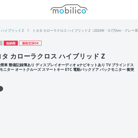
モビリコ
ハイブリッド Z
トヨタ カローラクロス ハイブリッド Z（2024年・0.7万km・グレー
短納期
価格交渉OK
タ カローラクロス ハイブリッド Z
禁煙車 整備記録簿あり ディスプレイオーディオ ※ナビキットあり TV ブラインドス
モニター オートクルーズ スマートキー ETC 電動バックドア バックモニター 衝突
 左前