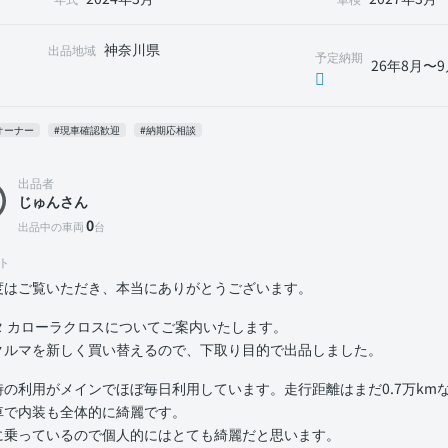
神奈川県
出品地域
予定納期
26年8月〜9
オーナー
#現車確認歓迎
#納期応相談
出品者
じゅんさん
0
出品中の車両
台
ト
度はご覧いただき、本当にありがとうございます。
タ カローラクロスについてご案内いたします。
クルマを新しく買い替えるので、下取り目的で出品しました。
時の利用がメインでほぼ毎日利用しています。走行距離はまだ0.7万km
車で内装も全体的に綺麗です。
に乗っているので個人的にはとても綺麗だと思います。