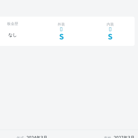
板金歴
外装
内装
S
S
なし
2024年3月
2027年3月
年式
車検