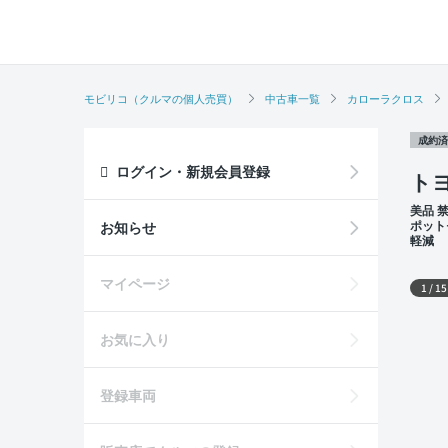
モビリコ（クルマの個人売買）
中古車一覧
カローラクロス
成約済
ログイン・新規会員登録
トヨ
美品 
ポット
お知らせ
軽減
外装
マイページ
1
/
15
お気に入り
登録車両