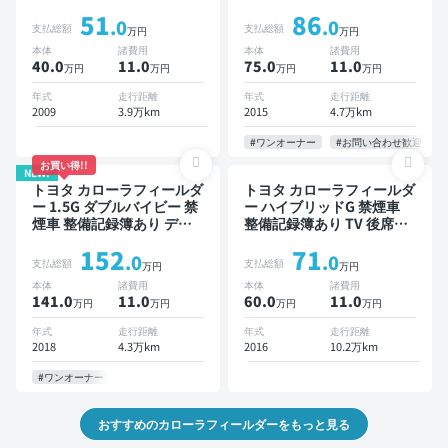
イオーディオ ※ナビキット
オ ※ナビキットあり TV ス
51
86
あり TV ワイヤレスキー
マートキー ETC ドライブ
.0
.0
支払総額
支払総額
万円
万円
レコーダー
本体
諸費用
本体
諸費用
40.0
11
.0
75.0
11
.0
万円
万円
万円
万円
年式
走行距離
年式
走行距離
2009
3.9万km
2015
4.7万km
#ワンオーナー
#お問い合わせ歓迎
お買い得!!
NEW!
トヨタ カローラフィールダ
トヨタ カローラフィールダ
ー 1.5G ダブルバイビー 禁
ー ハイブリッドG 禁煙車
煙車 整備記録簿あり ディ
整備記録簿あり TV 後席モ
スプレイオーディオ TV ス
ニター スマートキー ETC
152
71
マートキー ETC バックモ
ドライブレコーダー 社外ア
.0
.0
支払総額
支払総額
万円
万円
ニター 衝突軽減
ルミ
本体
諸費用
本体
諸費用
141.0
11
.0
60.0
11
.0
万円
万円
万円
万円
年式
走行距離
年式
走行距離
2018
4.3万km
2016
10.2万km
#ワンオーナー
おすすめのカローラフィールダーをもっと見る