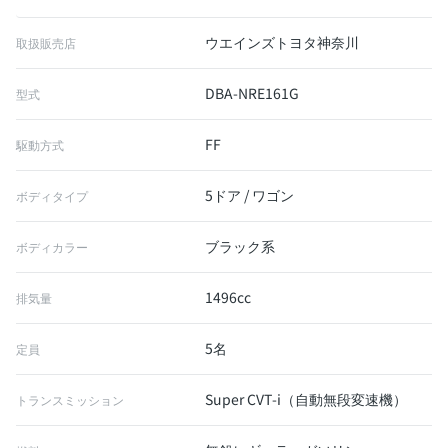
ウエインズトヨタ神奈川
取扱販売店
DBA-NRE161G
型式
FF
駆動方式
5ドア / ワゴン
ボディタイプ
ブラック系
ボディカラー
1496cc
排気量
5名
定員
Super CVT-i（自動無段変速機）
トランスミッション