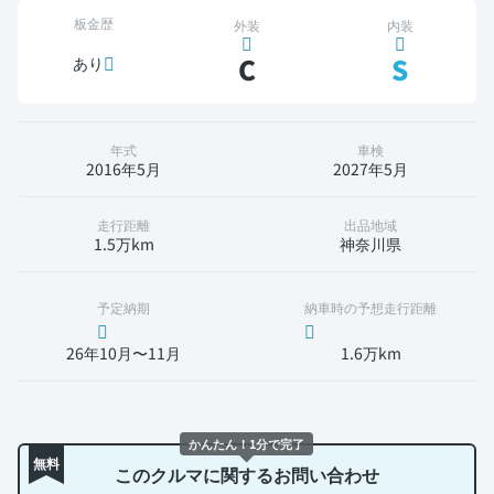
板金歴
外装
内装
C
S
あり
年式
車検
2016年5月
2027年5月
走行距離
出品地域
1.5万km
神奈川県
予定納期
納車時の予想走行距離
26年10月〜11月
1.6万km
かんたん！1分で完了
無料
このクルマに関するお問い合わせ