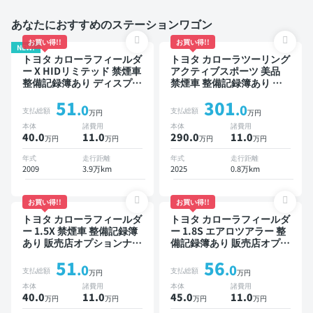
あなたにおすすめのステーションワゴン
お買い得!!
お買い得!!
NEW!
トヨタ カローラフィールダ
トヨタ カローラツーリング
ー X HIDリミテッド 禁煙車
アクティブスポーツ 美品
整備記録簿あり ディスプレ
禁煙車 整備記録簿あり デ
イオーディオ ※ナビキット
ィスプレイオーディオ ※ナ
51
301
あり TV ワイヤレスキー
ビキットあり TV ブライン
.0
.0
支払総額
支払総額
万円
万円
ドスポットモニター オート
本体
諸費用
本体
諸費用
クルーズ スマートキー
40.0
11
.0
290.0
11
.0
万円
万円
万円
万円
ETC バックモニター ドラ
イブレコーダー 衝突軽減
年式
走行距離
年式
走行距離
2009
3.9万km
2025
0.8万km
お買い得!!
お買い得!!
トヨタ カローラフィールダ
トヨタ カローラフィールダ
ー 1.5X 禁煙車 整備記録簿
ー 1.8S エアロツアラー 整
あり 販売店オプションナビ
備記録簿あり 販売店オプシ
TV ワイヤレスキー ETC バ
ョンナビ スマートキー
51
56
ックモニター ドライブレコ
ETC バックモニター
.0
.0
支払総額
支払総額
万円
万円
ーダー
本体
諸費用
本体
諸費用
40.0
11
.0
45.0
11
.0
万円
万円
万円
万円