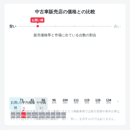
中古車販売店の価格との比較
お買い得
販売価格帯と市場に出ている台数の割合
73
81
88
96
104
111
119
126
134
お買い
平均相場
やや高
得
い
比較対象の中古車店が取り扱う車両とモビリコ掲載車両では取引形態や条件が異な
るため、グラフは参考情報です。
4%
0%
9%
9%
22%
43%
0%
4%
4%
4%
グラフはモビリコ掲載車両の価格が「高い、安い」を示すものではありません。