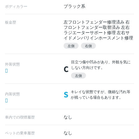
ブラック系
ボディカラー
左フロントフェンダー修理済み 右
板金歴
フロントフェンダー取替済み 左右
ラジエーターサポート修理 左右サ
イドメンバリインホースメント修理
左側
右側
目立つ傷や凹みがあり、外観を気に
外装状態
C
しない方向けです。
左側
S
キレイな状態ですが、微細な汚れ等
内装状態
が残っている場合もあります。
なし
車内での喫煙履歴
なし
ペットの乗車履歴