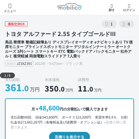
モビリコ
探す
ログイン
メニュー
1
0
価格交渉OK
トヨタ アルファード 2.5S タイプゴールドIII
美品 禁煙車 整備記録簿あり ディスプレイオーディオ ※ナビキットあり TV 後
席モニター ブラインドスポットモニター デジタルインナーミラー オートク
ルーズ 3列シート スマートキー ETC 電動バックドア バックモニター 社外ア
ルミ 衝突軽減 両側電動スライドドア 7人乗り
JZ5XZ391
2022年・9.6万km・ブラック系
車両ID
外装 左前
1
/
8
支払総額
本体価格
諸費用
361
.0
350
11
.0
.0
万円
万円
万円
48,600
月々
円の分割払いで購入できます
支払回数60回、 頭金543,600円、 ボーナス123,200円、 実質年率6.9％、 分割
払金合計3,662,267円（各種税金及び諸費用・オプション込）
※見積り時に変
更できます。
見積りを表示する