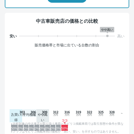
中古車販売店の価格との比較
やや高い
販売価格帯と市場に出ている台数の割合
303
306
309
312
316
319
322
325
328
お買い
平均相場
やや高
得
い
比較対象の中古車店が取り扱う車両とモビリコ掲載車両では取引形態や条件が異な
るため、グラフは参考情報です。
50%
0%
0%
0%
0%
0%
0%
0%
0%
50%
グラフはモビリコ掲載車両の価格が「高い、安い」を示すものではありません。