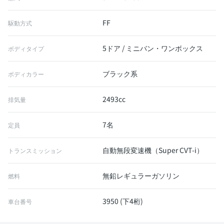
FF
駆動方式
5ドア / ミニバン・ワンボックス
ボディタイプ
ブラック系
ボディカラー
2493cc
排気量
7名
定員
自動無段変速機（Super CVT-i）
トランスミッション
無鉛レギュラーガソリン
燃料
3950 (下4桁)
車台番号