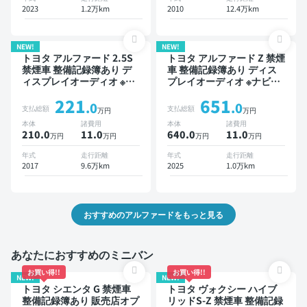
ドライブレコーダー 衝突軽
2023
1.2万km
2010
12.4万km
減 両側電動スライドドア 7
人乗り
NEW!
NEW!
トヨタ アルファード 2.5S
トヨタ アルファード Z 禁煙
禁煙車 整備記録簿あり デ
車 整備記録簿あり ディス
ィスプレイオーディオ ※ナ
プレイオーディオ ※ナビキ
ビキットあり TV 後席モニ
ットあり TV 後席モニター
221
651
ター 3列シート スマートキ
ブラインドスポットモニタ
.0
.0
支払総額
支払総額
万円
万円
ー ETC バックモニター 片
ー デジタルインナーミラー
本体
諸費用
本体
諸費用
側電動スライドドア 8人乗
オートクルーズ 3列シート
210.0
11
.0
640.0
11
.0
万円
万円
万円
万円
り
スマートキー ETC サンル
ーフ 電動バックドア バッ
年式
走行距離
年式
走行距離
クモニター 全方位カメラ
2017
9.6万km
2025
1.0万km
ドライブレコーダー 衝突軽
減 両側電動スライドドア 7
人乗り
おすすめのアルファードをもっと見る
あなたにおすすめのミニバン
お買い得!!
お買い得!!
NEW!
NEW!
トヨタ シエンタ G 禁煙車
トヨタ ヴォクシー ハイブ
整備記録簿あり 販売店オプ
リッドS-Z 禁煙車 整備記録