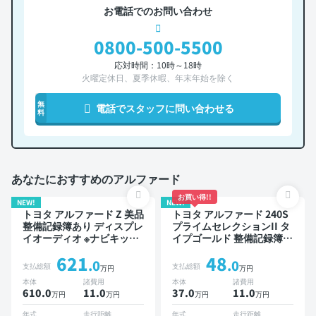
お電話でのお問い合わせ
0800-500-5500
応対時間：10時～18時
火曜定休日、夏季休暇、年末年始を除く
無
電話でスタッフに問い合わせる
料
あなたにおすすめのアルファード
お買い得!!
NEW!
NEW!
トヨタ アルファード Z 美品
トヨタ アルファード 240S
整備記録簿あり ディスプレ
プライムセレクションII タ
イオーディオ ※ナビキット
イプゴールド 整備記録簿あ
あり TV ブラインドスポッ
り ディスプレイオーディオ
621
48
トモニター デジタルインナ
※ナビキットあり TV 3列シ
.0
.0
支払総額
支払総額
万円
万円
ーミラー オートクルーズ 3
ート スマートキー ETC バ
本体
諸費用
本体
諸費用
列シート スマートキー
ックモニター ドライブレコ
610.0
11
.0
37.0
11
.0
万円
万円
万円
万円
ETC 電動バックドア バッ
ーダー 両側電動スライドド
クモニター 全方位カメラ
ア 7人乗り
年式
走行距離
年式
走行距離