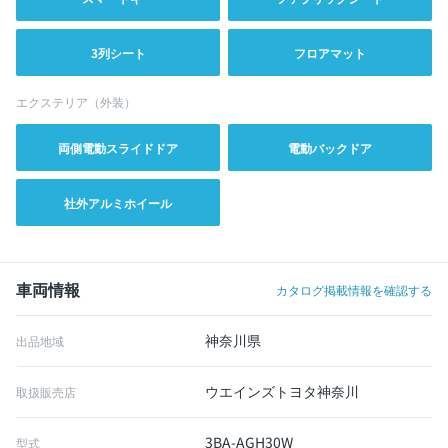
3列シート
フロアマット
エクステリア（外装）
両側電動スライドドア
電動バックドア
社外アルミホイール
車両情報
カタログ掲載情報を確認する
神奈川県
出品地域
ウエインズトヨタ神奈川
取扱販売店
3BA-AGH30W
型式