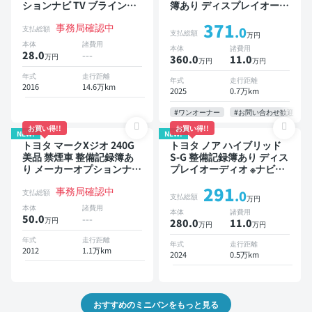
ションナビ TV ブラインド
簿あり ディスプレイオーデ
スポットモニター 3列シー
ィオ TV 後席モニター ブラ
371
事務局確認中
ト スマートキー バックモ
インドスポットモニター デ
支払総額
.0
支払総額
万円
ニター ドライブレコーダー
ジタルインナーミラー オー
本体
諸費用
本体
諸費用
衝突軽減 両側電動スライド
トクルーズ 3列シート スマ
28.0
---
万円
360.0
11
.0
万円
万円
ドア 7人乗り
ートキー ETC 電動バック
ドア バックモニター 全方
年式
走行距離
年式
走行距離
2016
14.6万km
位カメラ ドライブレコーダ
2025
0.7万km
ー 衝突軽減 両側電動スラ
イドドア 7人乗り
#ワンオーナー
#お問い合わせ歓迎
お買い得!!
お買い得!!
NEW!
NEW!
トヨタ マークXジオ 240G
トヨタ ノア ハイブリッド
美品 禁煙車 整備記録簿あ
S-G 整備記録簿あり ディス
り メーカーオプションナビ
プレイオーディオ ※ナビキ
TV 3列シート スマートキー
ットあり TV オートクルー
291
事務局確認中
ETC バックモニター 7人乗
ズ 3列シート スマートキー
支払総額
.0
支払総額
万円
り
バックモニター ドライブレ
本体
諸費用
本体
諸費用
コーダー 衝突軽減 7人乗り
50.0
---
万円
280.0
11
.0
万円
万円
年式
走行距離
年式
走行距離
2012
1.1万km
2024
0.5万km
おすすめのミニバンをもっと見る