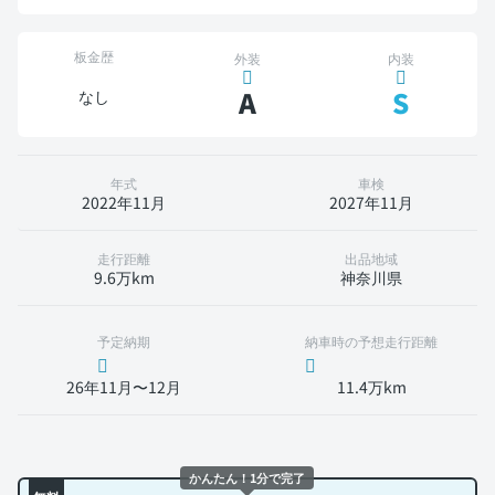
板金歴
外装
内装
A
S
なし
年式
車検
2022年11月
2027年11月
走行距離
出品地域
9.6万km
神奈川県
予定納期
納車時の予想走行距離
26年11月〜12月
11.4万km
かんたん！1分で完了