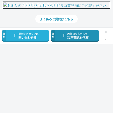
0800-500-5500
よくあるご質問はこちら
無
電話でスタッフに
無
希望日を入力して
料
料
問い合わせる
現車確認を依頼
1
スマホで新着情報を見逃さない
公式アプリを無料ダウンロード
モビリコ（クルマの個人売買）
中古車一覧
アルファード
2.5S タイプゴー