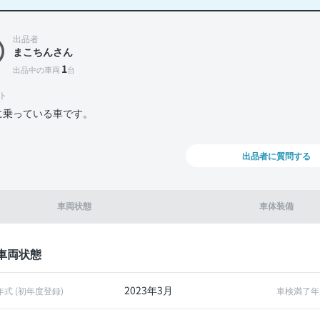
出品者
まこちんさん
1
出品中の車両
台
ト
に乗っている車です。
出品者に質問する
車両状態
車体装備
車両状態
2023年3月
年式 (初年度登録)
車検満了年