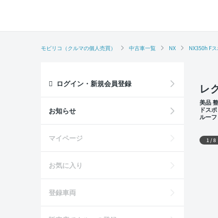
モビリコ（クルマの個人売買）
中古車一覧
NX
NX350h 
ログイン・新規会員登録
レク
美品 
ドスポ
お知らせ
ルーフ
席
外装
マイページ
1
/
8
お気に入り
登録車両