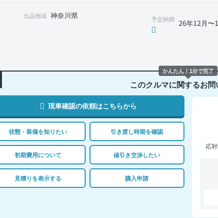
神奈川県
出品地域
予定納期
26年12月〜
かんたん！1分で完了
このクルマに関するお問
現車確認の依頼はこちらから
状態・装備を知りたい
引き渡し時期を確認
応対
初期費用について
値引き交渉したい
見積りを表示する
購入申請