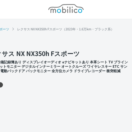
モビリコ
Fスポーツ
レクサス NX NX350h Fスポーツ（2023年・1.6万km・ブラック系）
サス NX NX350h Fスポーツ
整備記録簿あり ディスプレイオーディオ ※ナビキットあり 本革シート TV ブライン
ットモニター デジタルインナーミラー オートクルーズ ワイヤレスキー ETC サン
 電動バックドア バックモニター 全方位カメラ ドライブレコーダー 衝突軽減
 左前