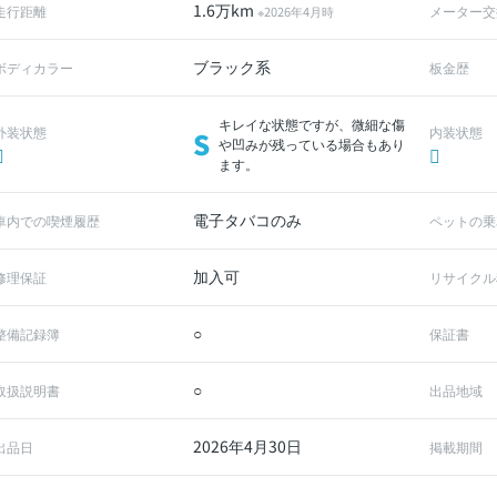
1.6万km
走行距離
メーター交
※2026年4月時
ブラック系
ボディカラー
板金歴
キレイな状態ですが、微細な傷
外装状態
内装状態
S
や凹みが残っている場合もあり
ます。
電子タバコのみ
車内での喫煙履歴
ペットの乗
加入可
修理保証
リサイクル
○
整備記録簿
保証書
○
取扱説明書
出品地域
2026年4月30日
出品日
掲載期間