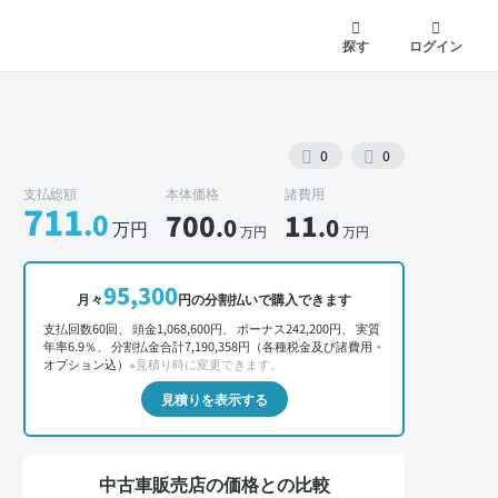
探す
ログイン
0
0
支払総額
本体価格
諸費用
711
.0
700
11
.0
.0
万円
万円
万円
外装 正面
95,300
月々
円の分割払いで購入できます
支払回数60回、 頭金1,068,600円、 ボーナス242,200円、 実質
年率6.9％、 分割払金合計7,190,358円（各種税金及び諸費用・
オプション込）
※見積り時に変更できます。
見積りを表示する
中古車販売店の価格との比較