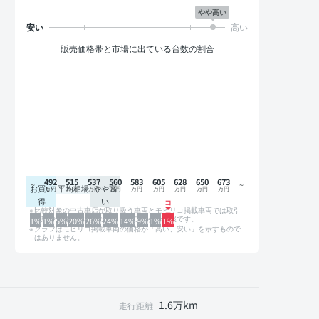
やや高い
販売価格帯と市場に出ている台数の割合
492
515
537
560
583
605
628
650
673
お買い
平均相場
やや高
得
い
比較対象の中古車店が取り扱う車両とモビリコ掲載車両では取引
形態や条件が異なるため、グラフは参考情報です。
1%
1%
5%
20%
26%
24%
14%
9%
1%
1%
グラフはモビリコ掲載車両の価格が「高い、安い」を示すもので
はありません。
1.6万km
走行距離