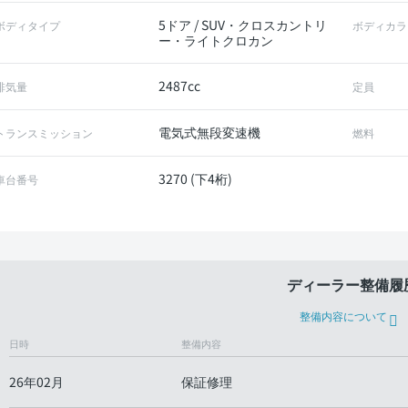
5ドア / SUV・クロスカントリ
ボディタイプ
ボディカラ
ー・ライトクロカン
2487cc
排気量
定員
電気式無段変速機
トランスミッション
燃料
3270 (下4桁)
車台番号
ディーラー整備履
整備内容について
日時
整備内容
26年02月
保証修理