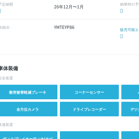
予定納期
納車時の予
26年12月〜1月
YMTEYP86
車両ID
販売可能エ
車体装備
安全装置
衝突被害軽減ブレーキ
コーナーセンサー
全方位カメラ
ドライブレコーダー
デジ
快適装置
ディスプレイオーディオ(ナビ