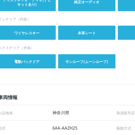
純正オーディオ
キットあり)
インテリア（内装）
ワイヤレスキー
本革シート
エクステリア（外装）
電動バックドア
サンルーフ(ムーンルーフ)
車両情報
神奈川県
出品地域
取扱販売店
6AA-AAZH25
型式
駆動方式