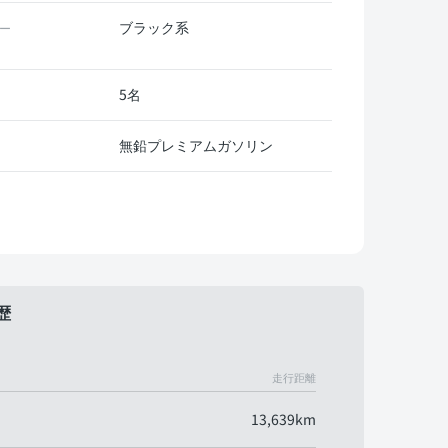
ブラック系
ー
5名
無鉛プレミアムガソリン
歴
走行距離
13,639km